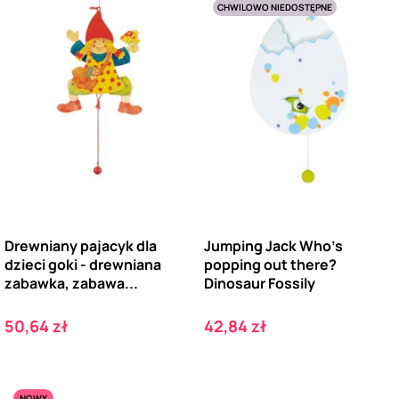
CHWILOWO NIEDOSTĘPNE
Drewniany pajacyk dla
Jumping Jack Who's
dzieci goki - drewniana
popping out there?
zabawka, zabawa...
Dinosaur Fossily
Cena
Cena
50,64 zł
42,84 zł
NOWY