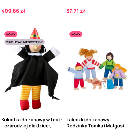
Cena
Cena
409,86 zł
37,71 zł
NOWY
NOWY
CHWILOWO NIEDOSTĘPNE
Kukiełka do zabawy w teatr
Laleczki do zabawy
- czarodziej dla dzieci,
Rodzinka Tomka i Małgosi