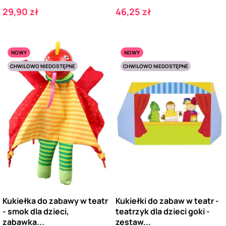
Cena
Cena
29,90 zł
46,25 zł
NOWY
NOWY
CHWILOWO NIEDOSTĘPNE
CHWILOWO NIEDOSTĘPNE
Kukiełka do zabawy w teatr
Kukiełki do zabaw w teatr -
- smok dla dzieci,
teatrzyk dla dzieci goki -
zabawka...
zestaw...