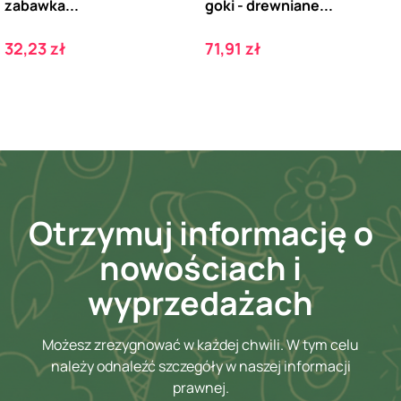
zabawka...
goki - drewniane...
Cena
Cena
32,23 zł
71,91 zł
Otrzymuj informację o
nowościach i
wyprzedażach
Możesz zrezygnować w każdej chwili. W tym celu
należy odnaleźć szczegóły w naszej informacji
prawnej.