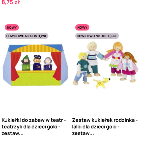
Cena
8,75 zł
NOWY
NOWY
CHWILOWO NIEDOSTĘPNE
CHWILOWO NIEDOSTĘPNE
Kukiełki do zabaw w teatr -
Zestaw kukiełek rodzinka -
teatrzyk dla dzieci goki -
lalki dla dzieci goki -
zestaw...
zestaw...