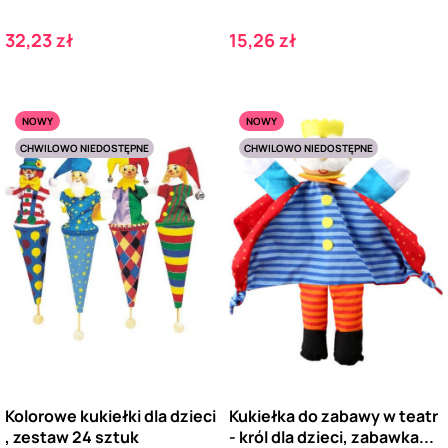
Cena
Cena
32,23 zł
15,26 zł
NOWY
NOWY
CHWILOWO NIEDOSTĘPNE
CHWILOWO NIEDOSTĘPNE
Kolorowe kukiełki dla dzieci
Kukiełka do zabawy w teatr
, zestaw 24 sztuk
- król dla dzieci, zabawka...