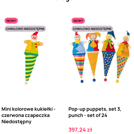
NOWY
NOWY
CHWILOWO NIEDOSTĘPNE
CHWILOWO NIEDOSTĘPNE
Mini kolorowe kukiełki -
Pop-up puppets, set 3,
czerwona czapeczka
punch - set of 24
Niedostępny
Cena
397,24 zł