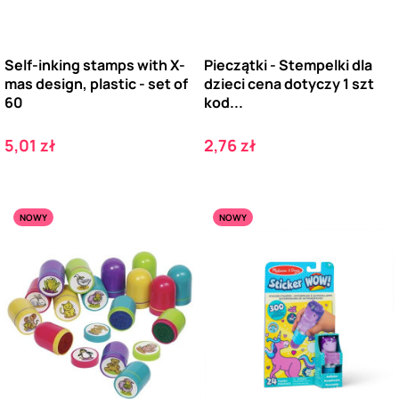
Self-inking stamps with X-
Pieczątki - Stempelki dla
mas design, plastic - set of
dzieci cena dotyczy 1 szt
60
kod...
Cena
Cena
5,01 zł
2,76 zł
NOWY
NOWY