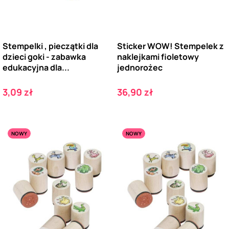
Stempelki , pieczątki dla
Sticker WOW! Stempelek z
dzieci goki - zabawka
naklejkami fioletowy
edukacyjna dla...
jednorożec
Cena
Cena
3,09 zł
36,90 zł
NOWY
NOWY