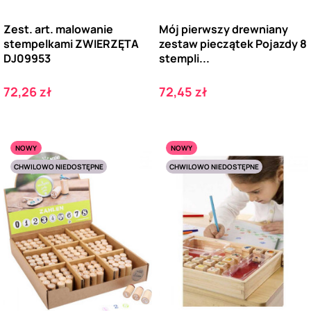
Zest. art. malowanie
Mój pierwszy drewniany
stempelkami ZWIERZĘTA
zestaw pieczątek Pojazdy 8
DJ09953
stempli...
Cena
Cena
72,26 zł
72,45 zł
NOWY
NOWY
CHWILOWO NIEDOSTĘPNE
CHWILOWO NIEDOSTĘPNE