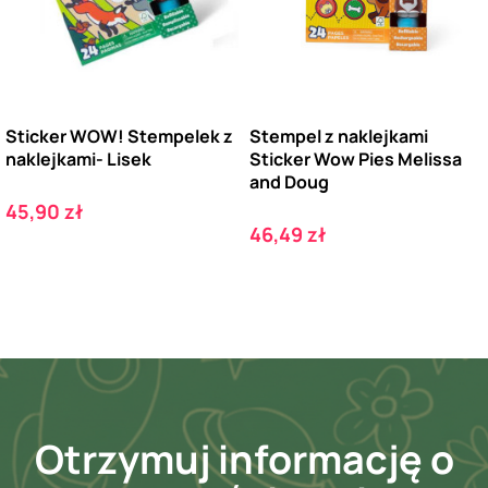
Sticker WOW! Stempelek z
Stempel z naklejkami
naklejkami- Lisek
Sticker Wow Pies Melissa
and Doug
Cena
45,90 zł
Cena
46,49 zł
Otrzymuj informację o