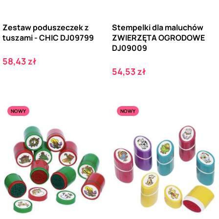
Zestaw poduszeczek z
Stempelki dla maluchów
tuszami - CHIC DJ09799
ZWIERZĘTA OGRODOWE
DJ09009
Cena
58,43 zł
Cena
54,53 zł
NOWY
NOWY