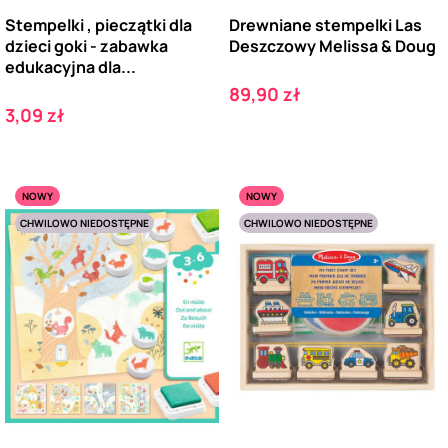
Stempelki , pieczątki dla
Drewniane stempelki Las
dzieci goki - zabawka
Deszczowy Melissa & Doug
edukacyjna dla...
Cena
89,90 zł
Cena
3,09 zł
NOWY
NOWY
CHWILOWO NIEDOSTĘPNE
CHWILOWO NIEDOSTĘPNE