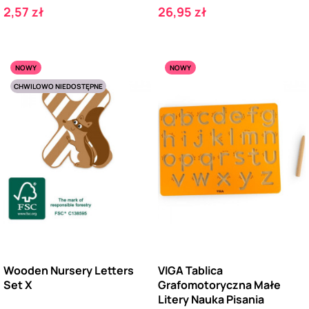
Cena
Cena
2,57 zł
26,95 zł
NOWY
NOWY
CHWILOWO NIEDOSTĘPNE
Wooden Nursery Letters
VIGA Tablica
Set X
Grafomotoryczna Małe
Litery Nauka Pisania