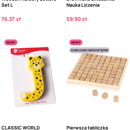
Set L
Nauka Liczenia
Cena
Cena
76,37 zł
59,90 zł
NOWY
NOWY
CHWILOWO NIEDOSTĘPNE
CLASSIC WORLD
Pierwsza tabliczka