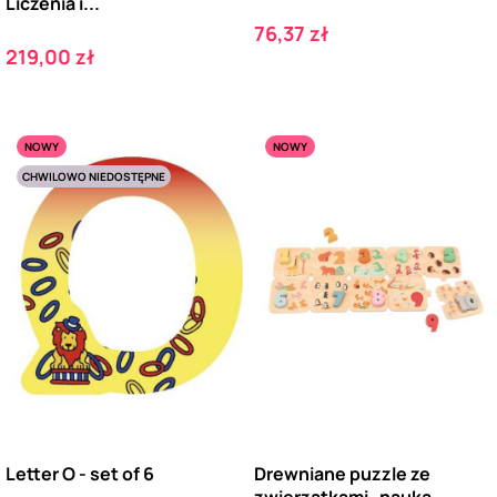
Liczenia i...
Cena
76,37 zł
Cena
219,00 zł
NOWY
NOWY
CHWILOWO NIEDOSTĘPNE
Letter O - set of 6
Drewniane puzzle ze
zwierzątkami- nauka