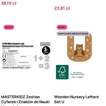
Cena
38,19 zł
Cena
23,81 zł
NOWY
NOWY
CHWILOWO NIEDOSTĘPNE
MASTERKIDZ Zestaw
Wooden Nursery Letters
Cyferek i Znaków do Nauki
Set U