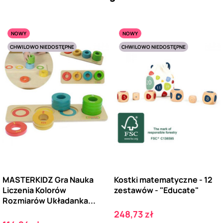
NOWY
NOWY
CHWILOWO NIEDOSTĘPNE
CHWILOWO NIEDOSTĘPNE
MASTERKIDZ Gra Nauka
Kostki matematyczne - 12
Liczenia Kolorów
zestawów - "Educate"
Rozmiarów Układanka...
Cena
248,73 zł