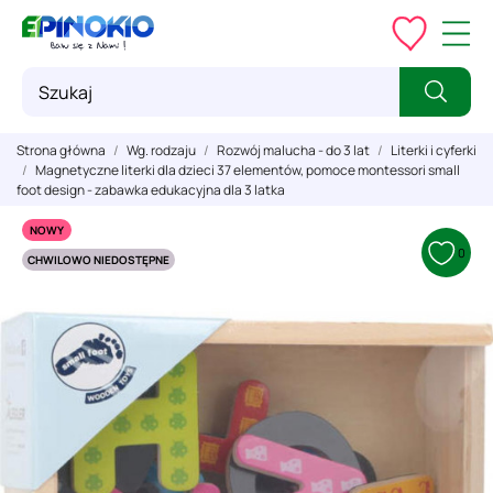
Strona główna
Wg. rodzaju
Rozwój malucha - do 3 lat
Literki i cyferki
Magnetyczne literki dla dzieci 37 elementów, pomoce montessori small
foot design - zabawka edukacyjna dla 3 latka
NOWY
0
CHWILOWO NIEDOSTĘPNE