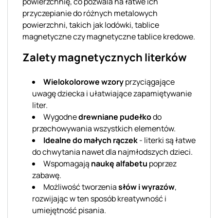
powierzchnię, co pozwala na łatwe ich
przyczepianie do różnych metalowych
powierzchni, takich jak lodówki, tablice
magnetyczne czy magnetyczne tablice kredowe.
Zalety magnetycznych literków
Wielokolorowe wzory
przyciągające
uwagę dziecka i ułatwiające zapamiętywanie
liter.
Wygodne
drewniane pudełko
do
przechowywania wszystkich elementów.
Idealne do małych rączek
- literki są łatwe
do chwytania nawet dla najmłodszych dzieci.
Wspomagają
naukę alfabetu
poprzez
zabawę.
Możliwość tworzenia
słów i wyrazów
,
rozwijając w ten sposób kreatywność i
umiejętność pisania.