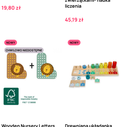
liczenia
Cena
19,80 zł
Cena
45,19 zł
NOWY
NOWY
CHWILOWO NIEDOSTĘPNE
Wooden Nursery Letters
Drewniana układanka