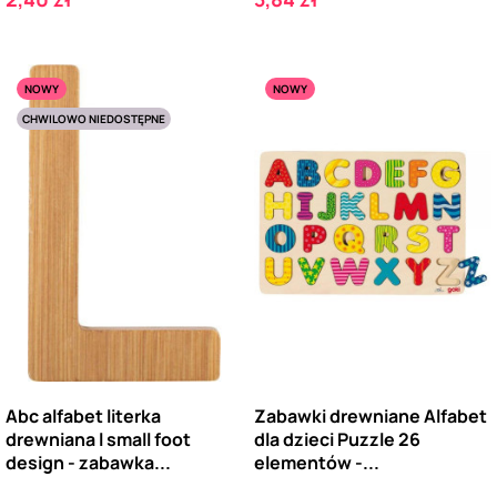
NOWY
NOWY
CHWILOWO NIEDOSTĘPNE
Abc alfabet literka
Zabawki drewniane Alfabet
drewniana l small foot
dla dzieci Puzzle 26
design - zabawka...
elementów -...