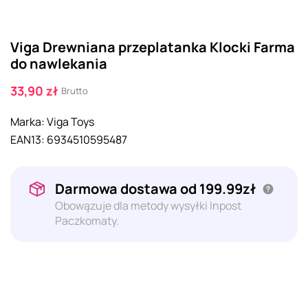
Viga Drewniana przeplatanka Klocki Farma
do nawlekania
33,90 zł
Brutto
Marka:
Viga Toys
EAN13:
6934510595487
Darmowa dostawa od 199.99zł
Obowązuje dla metody wysyłki Inpost
Paczkomaty.