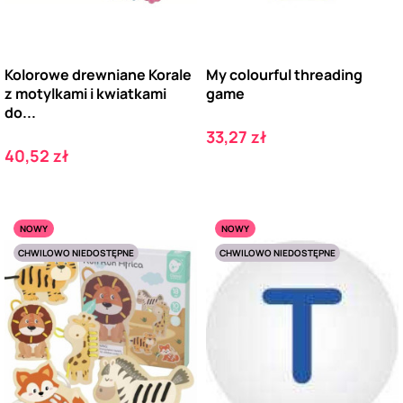
Kolorowe drewniane Korale
My colourful threading
z motylkami i kwiatkami
game
do...
Cena
33,27 zł
Cena
40,52 zł
NOWY
NOWY
CHWILOWO NIEDOSTĘPNE
CHWILOWO NIEDOSTĘPNE