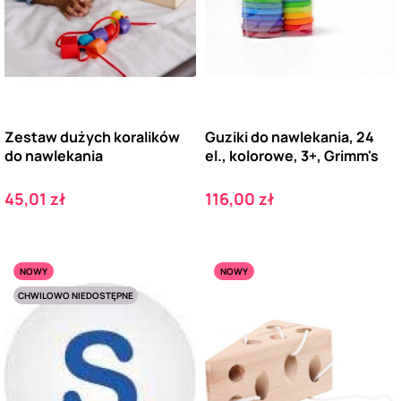
Zestaw dużych koralików
Guziki do nawlekania, 24
do nawlekania
el., kolorowe, 3+, Grimm's
Cena
Cena
45,01 zł
116,00 zł
NOWY
NOWY
CHWILOWO NIEDOSTĘPNE