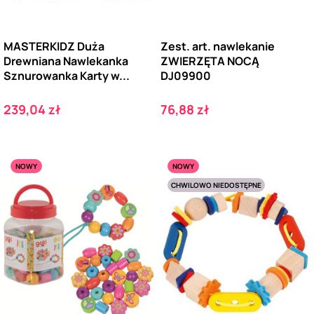
MASTERKIDZ Duża
Zest. art. nawlekanie
Drewniana Nawlekanka
ZWIERZĘTA NOCĄ
Sznurowanka Karty w...
DJ09900
Cena
Cena
239,04 zł
76,88 zł
NOWY
NOWY
CHWILOWO NIEDOSTĘPNE