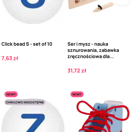
Click bead S - set of 10
Ser i mysz - nauka
sznurowania, zabawka
zręcznościowa dla...
Cena
7,63 zł
Cena
31,72 zł
NOWY
NOWY
CHWILOWO NIEDOSTĘPNE