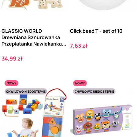
CLASSIC WORLD
Click bead T - set of 10
Drewniana Sznurowanka
Przeplatanka Nawlekanka...
Cena
7,63 zł
Cena
34,99 zł
NOWY
NOWY
CHWILOWO NIEDOSTĘPNE
CHWILOWO NIEDOSTĘPNE