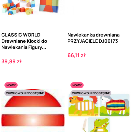
CLASSIC WORLD
Nawlekanka drewniana
Drewniane Klocki do
PRZYJACIELE DJ06173
Nawlekania Figury...
Cena
66,11 zł
Cena
39,89 zł
NOWY
NOWY
CHWILOWO NIEDOSTĘPNE
CHWILOWO NIEDOSTĘPNE