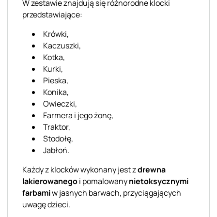
W zestawie znajdują się różnorodne klocki
przedstawiające:
Krówki,
Kaczuszki,
Kotka,
Kurki,
Pieska,
Konika,
Owieczki,
Farmera i jego żonę,
Traktor,
Stodołę,
Jabłoń.
Każdy z klocków wykonany jest z
drewna
lakierowanego
i pomalowany
nietoksycznymi
farbami
w jasnych barwach, przyciągających
uwagę dzieci.