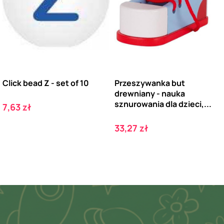
Click bead Z - set of 10
Przeszywanka but
drewniany - nauka
sznurowania dla dzieci,...
Cena
7,63 zł
Cena
33,27 zł