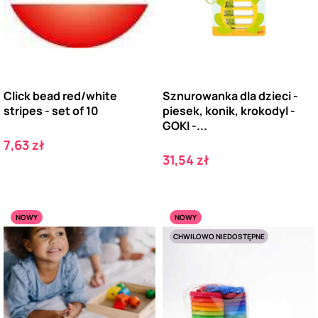
Click bead red/white
Sznurowanka dla dzieci -
stripes - set of 10
piesek, konik, krokodyl -
GOKI -...
Cena
7,63 zł
Cena
31,54 zł
NOWY
NOWY
CHWILOWO NIEDOSTĘPNE