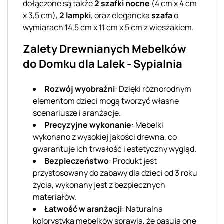
dołączone są także
2 szafki nocne
(4 cm x 4 cm
x 3,5 cm),
2 lampki
, oraz elegancka
szafa
o
wymiarach 14,5 cm x 11 cm x 5 cm z wieszakiem.
Zalety Drewnianych Mebelków
do Domku dla Lalek - Sypialnia
Rozwój wyobraźni
: Dzięki różnorodnym
elementom dzieci mogą tworzyć własne
scenariusze i aranżacje.
Precyzyjne wykonanie
: Mebelki
wykonano z wysokiej jakości drewna, co
gwarantuje ich trwałość i estetyczny wygląd.
Bezpieczeństwo
: Produkt jest
przystosowany do zabawy dla dzieci od 3 roku
życia, wykonany jest z bezpiecznych
materiałów.
Łatwość w aranżacji
: Naturalna
kolorystyka mebelków sprawia, że pasują one