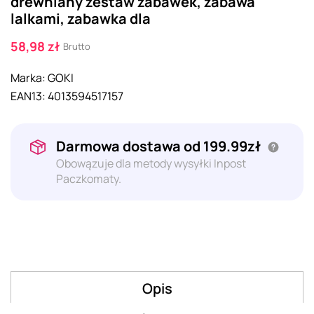
drewniany zestaw zabawek, zabawa
lalkami, zabawka dla
58,98 zł
Brutto
Marka:
GOKI
EAN13:
4013594517157
Darmowa dostawa od 199.99zł
Obowązuje dla metody wysyłki Inpost
Paczkomaty.
Opis