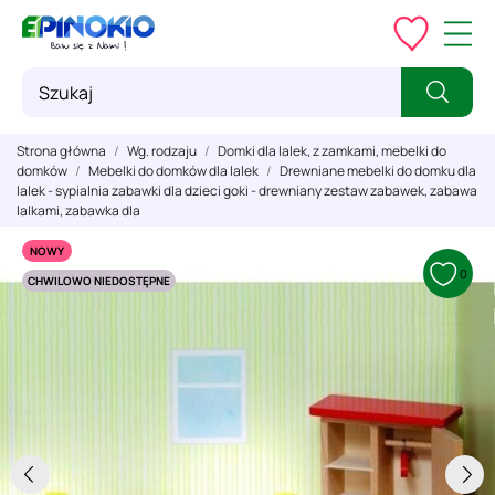
Strona główna
Wg. rodzaju
Domki dla lalek, z zamkami, mebelki do
domków
Mebelki do domków dla lalek
Drewniane mebelki do domku dla
lalek - sypialnia zabawki dla dzieci goki - drewniany zestaw zabawek, zabawa
lalkami, zabawka dla
NOWY
0
CHWILOWO NIEDOSTĘPNE