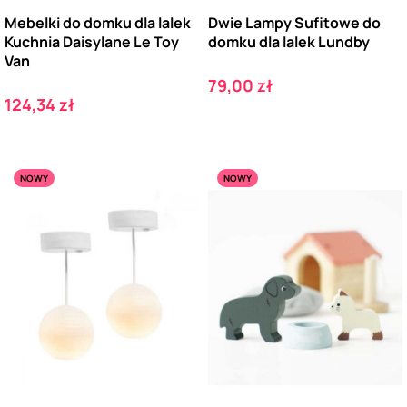
Mebelki do domku dla lalek
Dwie Lampy Sufitowe do
Kuchnia Daisylane Le Toy
domku dla lalek Lundby
Van
Cena
79,00 zł
Cena
124,34 zł
NOWY
NOWY