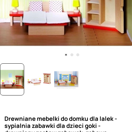
Drewniane mebelki do domku dla lalek -
sypialnia zabawki dla dzieci goki -