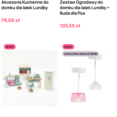
Akcesoria Kuchenne do
Zestaw Ogrodowy do
domku dla lalek Lundby
domku dla lalek Lundby +
Buda dla Psa
Cena
79,00 zł
Cena
103,55 zł
NOWY
NOWY
CHWILOWO NIEDOSTĘPNE