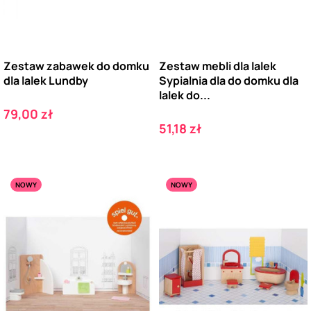
Zestaw zabawek do domku
Zestaw mebli dla lalek
dla lalek Lundby
Sypialnia dla do domku dla
lalek do...
Cena
79,00 zł
Cena
51,18 zł
NOWY
NOWY