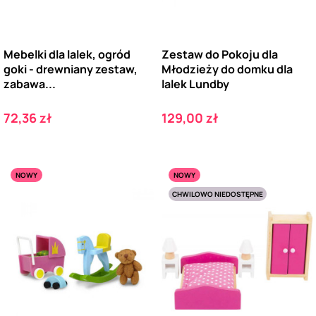
Mebelki dla lalek, ogród
Zestaw do Pokoju dla
goki - drewniany zestaw,
Młodzieży do domku dla
zabawa...
lalek Lundby
Cena
Cena
72,36 zł
129,00 zł
NOWY
NOWY
CHWILOWO NIEDOSTĘPNE