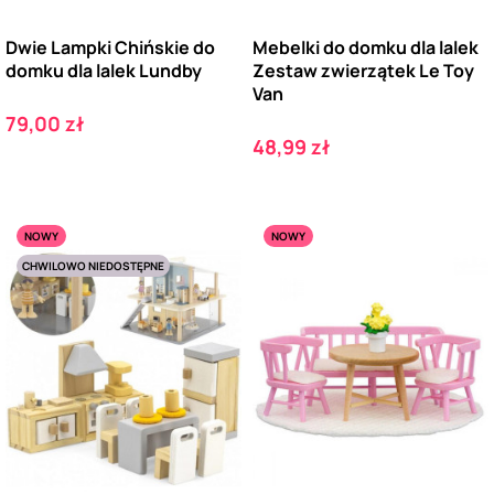
Dwie Lampki Chińskie do
Mebelki do domku dla lalek
domku dla lalek Lundby
Zestaw zwierzątek Le Toy
Van
Cena
79,00 zł
Cena
48,99 zł
NOWY
NOWY
CHWILOWO NIEDOSTĘPNE