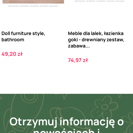
Doll furniture style,
Meble dla lalek, łazienka
bathroom
goki - drewniany zestaw,
zabawa...
Cena
49,20 zł
Cena
74,97 zł
Otrzymuj informację o
nowościach i