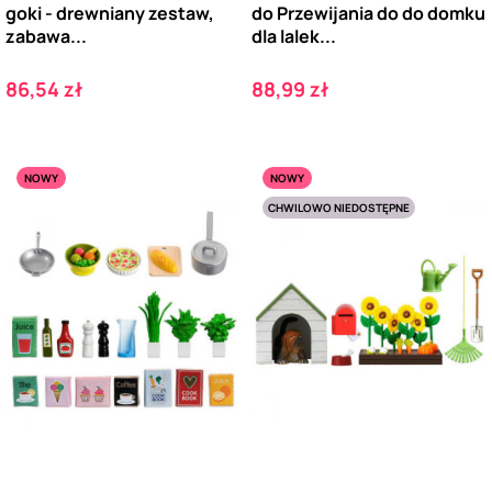
goki - drewniany zestaw,
do Przewijania do do domku
zabawa...
dla lalek...
Cena
Cena
86,54 zł
88,99 zł
NOWY
NOWY
CHWILOWO NIEDOSTĘPNE