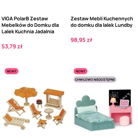
VIGA PolarB Zestaw
Zestaw Mebli Kuchennych
Mebelków do Domku dla
do domku dla lalek Lundby
Lalek Kuchnia Jadalnia
Cena
98,95 zł
Cena
53,79 zł
NOWY
NOWY
CHWILOWO NIEDOSTĘPNE