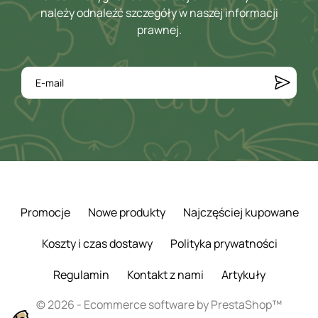
należy odnaleźć szczegóły w naszej informacji
prawnej.
Promocje
Nowe produkty
Najczęściej kupowane
Koszty i czas dostawy
Polityka prywatności
Regulamin
Kontakt z nami
Artykuły
© 2026 - Ecommerce software by PrestaShop™