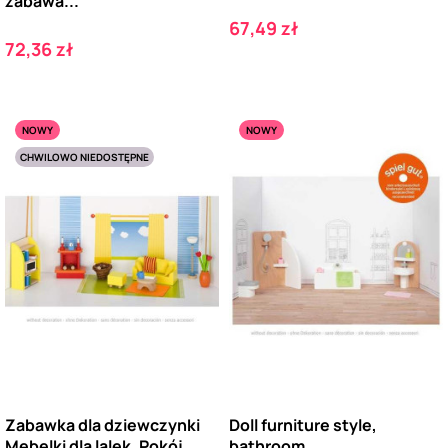
zabawa...
Cena
67,49 zł
Cena
72,36 zł
NOWY
NOWY
CHWILOWO NIEDOSTĘPNE
Zabawka dla dziewczynki
Doll furniture style,
Mebelki dla lalek. Pokój
bathroom