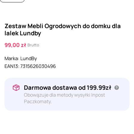
Zestaw Mebli Ogrodowych do domku dla
lalek Lundby
99,00 zł
Brutto
Marka:
LundBy
EAN13:
7315626030496
Darmowa dostawa od 199.99zł
Obowązuje dla metody wysyłki Inpost
Paczkomaty.