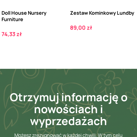
Doll House Nursery
Zestaw Kominkowy Lundby
Furniture
Cena
89,00 zł
Cena
74,33 zł
Otrzymuj informację o
nowościach i
wyprzedażach
Możesz zrezygnować w każdej chwili. W tym celu