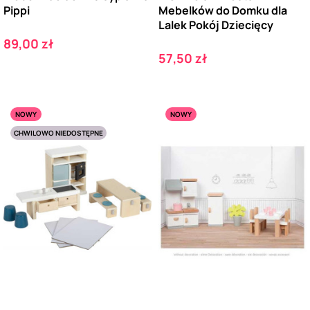
Pippi
Mebelków do Domku dla
Lalek Pokój Dziecięcy
Cena
89,00 zł
Cena
57,50 zł
NOWY
NOWY
CHWILOWO NIEDOSTĘPNE