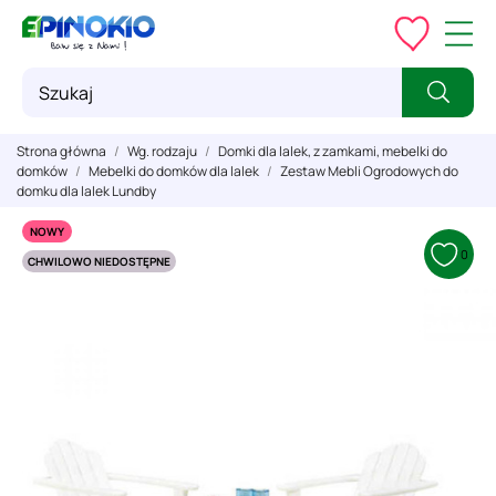
Strona główna
Wg. rodzaju
Domki dla lalek, z zamkami, mebelki do
domków
Mebelki do domków dla lalek
Zestaw Mebli Ogrodowych do
domku dla lalek Lundby
NOWY
0
CHWILOWO NIEDOSTĘPNE