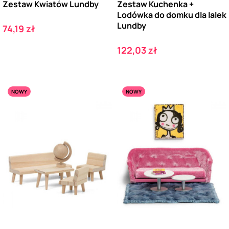
Zestaw Kwiatów Lundby
Zestaw Kuchenka +
Lodówka do domku dla lalek
Lundby
Cena
74,19 zł
Cena
122,03 zł
NOWY
NOWY