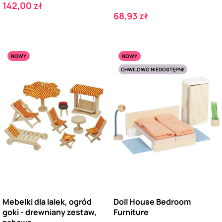
Cena
142,00 zł
Cena
68,93 zł
NOWY
NOWY
CHWILOWO NIEDOSTĘPNE
Mebelki dla lalek, ogród
Doll House Bedroom
goki - drewniany zestaw,
Furniture