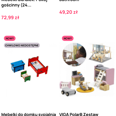
gościnny (24...
Cena
49,20 zł
Cena
72,99 zł
NOWY
NOWY
CHWILOWO NIEDOSTĘPNE
Mebelki do domku sypialnia
VIGA PolarB Zestaw