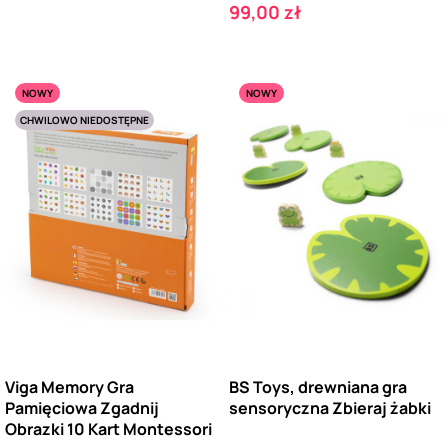
Cena
99,00 zł
NOWY
NOWY
CHWILOWO NIEDOSTĘPNE
Viga Memory Gra
BS Toys, drewniana gra
Pamięciowa Zgadnij
sensoryczna Zbieraj żabki
Obrazki 10 Kart Montessori