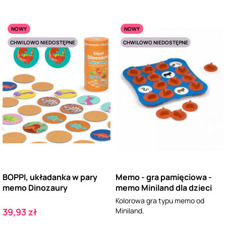
NOWY
NOWY
CHWILOWO NIEDOSTĘPNE
CHWILOWO NIEDOSTĘPNE
BOPPI, układanka w pary
Memo - gra pamięciowa -
memo Dinozaury
memo Miniland dla dzieci
Kolorowa gra typu memo od
Cena
39,93 zł
Miniland.