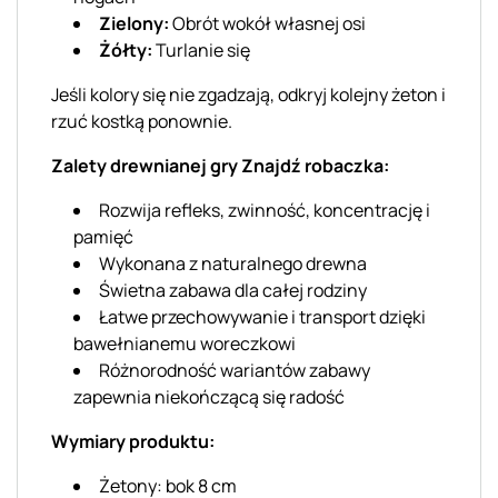
Zielony:
Obrót wokół własnej osi
Żółty:
Turlanie się
Jeśli kolory się nie zgadzają, odkryj kolejny żeton i
rzuć kostką ponownie.
Zalety drewnianej gry Znajdź robaczka:
Rozwija refleks, zwinność, koncentrację i
pamięć
Wykonana z naturalnego drewna
Świetna zabawa dla całej rodziny
Łatwe przechowywanie i transport dzięki
bawełnianemu woreczkowi
Różnorodność wariantów zabawy
zapewnia niekończącą się radość
Wymiary produktu:
Żetony: bok 8 cm