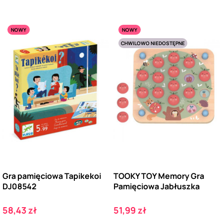
NOWY
NOWY
CHWILOWO NIEDOSTĘPNE
Gra pamięciowa Tapikekoi
TOOKY TOY Memory Gra
DJ08542
Pamięciowa Jabłuszka
Cena
Cena
58,43 zł
51,99 zł