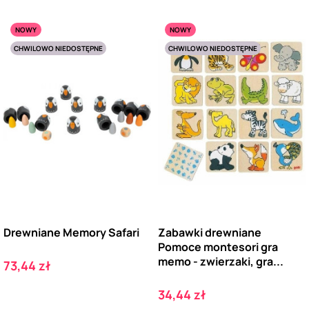
NOWY
NOWY
CHWILOWO NIEDOSTĘPNE
CHWILOWO NIEDOSTĘPNE
Drewniane Memory Safari
Zabawki drewniane
Pomoce montesori gra
memo - zwierzaki, gra...
Cena
73,44 zł
Cena
34,44 zł