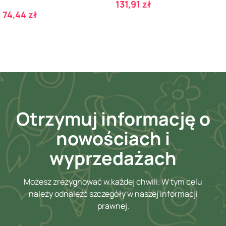
Cena
131,91 zł
Cena
74,44 zł
Otrzymuj informację o
nowościach i
wyprzedażach
Możesz zrezygnować w każdej chwili. W tym celu
należy odnaleźć szczegóły w naszej informacji
prawnej.