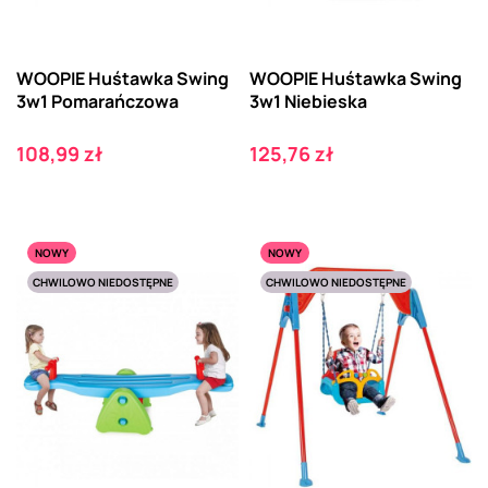
WOOPIE Huśtawka Swing
WOOPIE Huśtawka Swing
3w1 Pomarańczowa
3w1 Niebieska
Cena
Cena
108,99 zł
125,76 zł
NOWY
NOWY
CHWILOWO NIEDOSTĘPNE
CHWILOWO NIEDOSTĘPNE