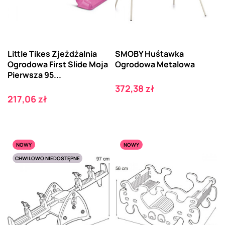
Little Tikes Zjeżdżalnia
SMOBY Huśtawka
Ogrodowa First Slide Moja
Ogrodowa Metalowa
Pierwsza 95...
Cena
372,38 zł
Cena
217,06 zł
NOWY
NOWY
CHWILOWO NIEDOSTĘPNE