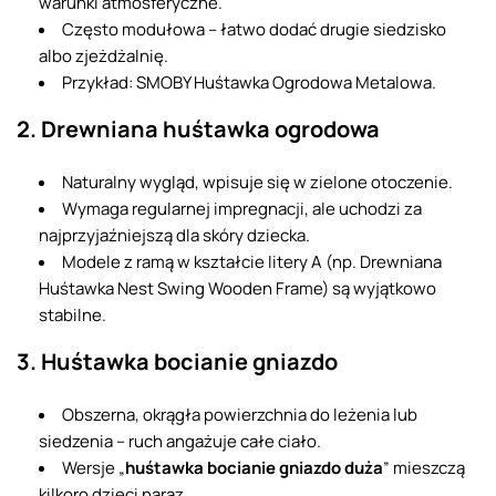
warunki atmosferyczne.
Często modułowa – łatwo dodać drugie siedzisko
albo zjeżdżalnię.
Przykład: SMOBY Huśtawka Ogrodowa Metalowa.
2. Drewniana huśtawka ogrodowa
Naturalny wygląd, wpisuje się w zielone otoczenie.
Wymaga regularnej impregnacji, ale uchodzi za
najprzyjaźniejszą dla skóry dziecka.
Modele z ramą w kształcie litery A (np. Drewniana
Huśtawka Nest Swing Wooden Frame) są wyjątkowo
stabilne.
3. Huśtawka bocianie gniazdo
Obszerna, okrągła powierzchnia do leżenia lub
siedzenia – ruch angażuje całe ciało.
Wersje „
huśtawka bocianie gniazdo duża
” mieszczą
kilkoro dzieci naraz.