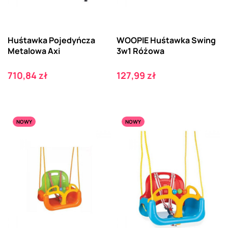
Huśtawka Pojedyńcza
WOOPIE Huśtawka Swing
Metalowa Axi
3w1 Różowa
Cena
Cena
710,84 zł
127,99 zł
NOWY
NOWY