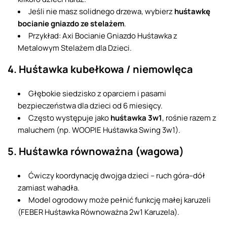
Jeśli nie masz solidnego drzewa, wybierz
huśtawkę
bocianie gniazdo ze stelażem
.
Przykład: Axi Bocianie Gniazdo Huśtawka z
Metalowym Stelażem dla Dzieci.
4. Huśtawka kubełkowa / niemowlęca
Głębokie siedzisko z oparciem i pasami
bezpieczeństwa dla dzieci od 6 miesięcy.
Często występuje jako
huśtawka 3w1
, rośnie razem z
maluchem (np. WOOPIE Huśtawka Swing 3w1).
5. Huśtawka równoważna (wagowa)
Ćwiczy koordynację dwojga dzieci – ruch góra–dół
zamiast wahadła.
Model ogrodowy może pełnić funkcję małej karuzeli
(FEBER Huśtawka Równoważna 2w1 Karuzela).