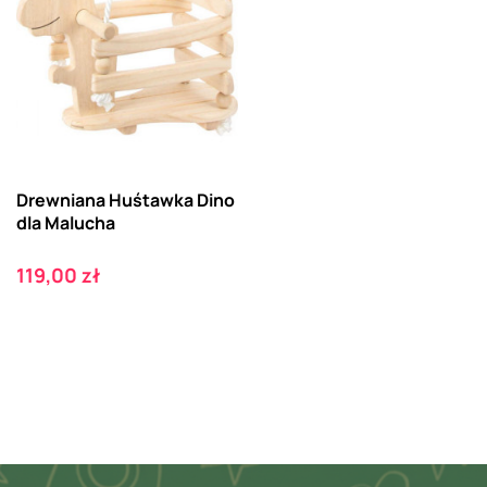
Drewniana Huśtawka Dino
dla Malucha
Cena
119,00 zł