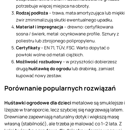
potrzebuje więcej miejsca na obroty.
Rodzaj podłoża
– trawa, mata amortyzująca lub miękki
żwir zminimalizują skutki ewentualnego upadku.
Materiał i impregnacja
– drewno: certyfikowana
sosna / świerk, metal: ocynkowane profile. Sznury z
poliestru lub zbrojonego polipropylenu.
Certyfikaty
– EN 71, TÜV, FSC. Warto dopytać o
powłoki wolne od metali ciężkich.
Możliwość rozbudowy
– w przyszłości dobierzesz
drugą
huśtawkę do ogrodu
lub drabinkę, zamiast
kupować nowy zestaw.
Porównanie popularnych rozwiązań
Huśtawki ogrodowe dla dzieci
metalowe są smuklejsze i
lżejsze w transporcie, lecz szybciej się nagrzewają latem.
Drewniane zapewniają naturalny dotyk i większą masę
własną (stabilność), ale trzeba je malować co 1–2 lata. Z