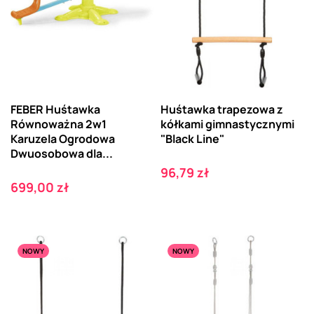
FEBER Huśtawka
Huśtawka trapezowa z
Równoważna 2w1
kółkami gimnastycznymi
Karuzela Ogrodowa
"Black Line"
Dwuosobowa dla...
Cena
96,79 zł
Cena
699,00 zł
NOWY
NOWY