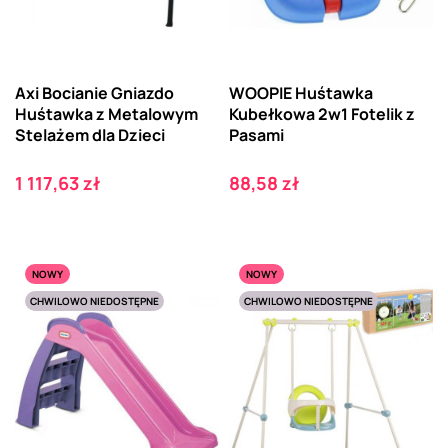
Axi Bocianie Gniazdo
WOOPIE Huśtawka
Huśtawka z Metalowym
Kubełkowa 2w1 Fotelik z
Stelażem dla Dzieci
Pasami
Cena
Cena
1 117,63 zł
88,58 zł
NOWY
NOWY
CHWILOWO NIEDOSTĘPNE
CHWILOWO NIEDOSTĘPNE