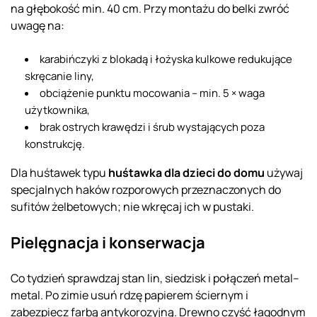
na głębokość min. 40 cm. Przy montażu do belki zwróć
uwagę na:
karabińczyki z blokadą i łożyska kulkowe redukujące
skręcanie liny,
obciążenie punktu mocowania – min. 5 × waga
użytkownika,
brak ostrych krawędzi i śrub wystających poza
konstrukcję.
Dla huśtawek typu
huśtawka dla dzieci do domu
używaj
specjalnych haków rozporowych przeznaczonych do
sufitów żelbetowych; nie wkręcaj ich w pustaki.
Pielęgnacja i konserwacja
Co tydzień sprawdzaj stan lin, siedzisk i połączeń metal–
metal. Po zimie usuń rdzę papierem ściernym i
zabezpiecz farbą antykorozyjną. Drewno czyść łagodnym