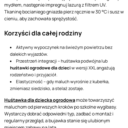
mydłem, następnie impregnuj lazurą z filtrem UV.
Tkaninę bocianiego gniazda pierz ręcznie w 30 °C i susz w
cieniu, aby zachowała sprężystość.
Korzyści dla całej rodziny
Aktywny wypoczynek na świeżym powietrzu bez
dalekich wyjazdów.
Przestrzeń integracji – huśtawka podwójna lub
huśtawki ogrodowe dla dzieci
w wersji XXL angażują
rodzeństwo i przyjaciół.
Elastyczność – gdy maluch wyrośnie z kubełka,
zmieniasz siedzisko, a stelaż zostaje.
Huśtawka dla dziecka ogrodowa
może towarzyszyć
maluchom od pierwszych kroków po szkolne wygibasy.
Wystarczy dobrać odpowiedni typ, zadbać o montaż i
regularny przegląd, a bujawka stanie się ulubionym
miejscem zabawy na lata.