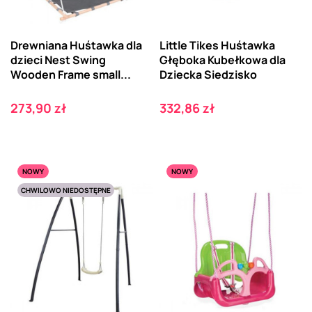
Drewniana Huśtawka dla
Little Tikes Huśtawka
dzieci Nest Swing
Głęboka Kubełkowa dla
Wooden Frame small...
Dziecka Siedzisko
Cena
Cena
273,90 zł
332,86 zł
NOWY
NOWY
CHWILOWO NIEDOSTĘPNE