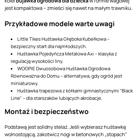
kolei
bujawka ogrodowa dla dziecka
w formie wagowej
jest kompaktowa – zmieści się nawet na małym trawniku.
Przykładowe modele warte uwagi
Little Tikes Huśtawka Głęboka Kubełkowa –
bezpieczny start dla najmłodszych.
Huśtawka Pojedyńcza Metalowa Axi – klasyka z
regulacją wysokości liny.
WOOPIE Dwuosobowa Huśtawka Ogrodowa
Równoważna do Domu – alternatywa, gdy ogród jest
miniaturowy.
Huśtawka trapezowa z kółkami gimnastycznymi "Black
Line" – dla starszaków lubiących akrobacje.
Montaż i bezpieczeństwo
Podstawą jest solidny stelaż. Jeśli wybierasz huśtawkę
wolnostojącą, zakotwicz nogi w betonowych „stopach”