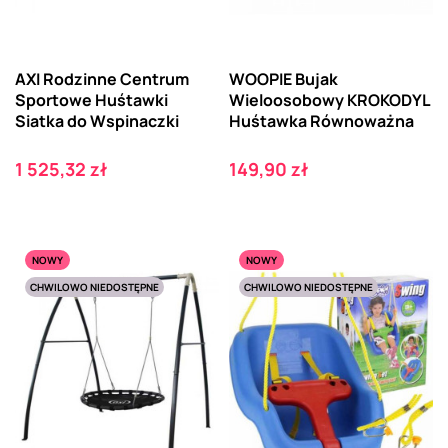
AXI Rodzinne Centrum
WOOPIE Bujak
Sportowe Huśtawki
Wieloosobowy KROKODYL
Siatka do Wspinaczki
Huśtawka Równoważna
Cena
Cena
1 525,32 zł
149,90 zł
NOWY
NOWY
CHWILOWO NIEDOSTĘPNE
CHWILOWO NIEDOSTĘPNE