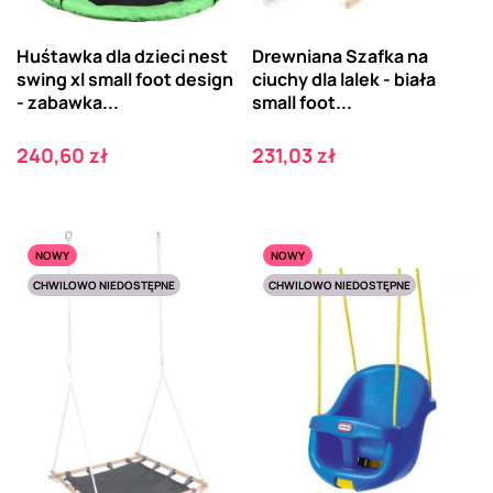
Huśtawka dla dzieci nest
Drewniana Szafka na
swing xl small foot design
ciuchy dla lalek - biała
- zabawka...
small foot...
Cena
Cena
240,60 zł
231,03 zł
NOWY
NOWY
CHWILOWO NIEDOSTĘPNE
CHWILOWO NIEDOSTĘPNE