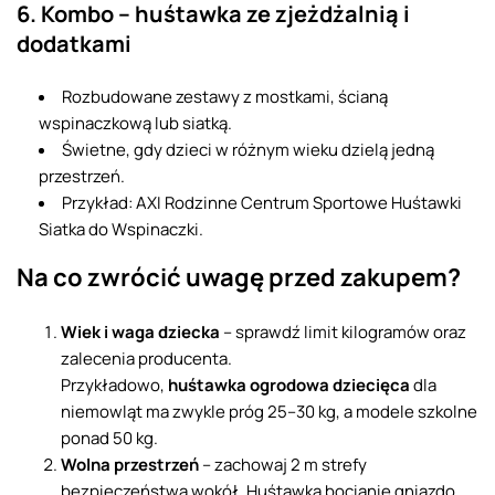
6. Kombo – huśtawka ze zjeżdżalnią i
dodatkami
Rozbudowane zestawy z mostkami, ścianą
wspinaczkową lub siatką.
Świetne, gdy dzieci w różnym wieku dzielą jedną
przestrzeń.
Przykład: AXI Rodzinne Centrum Sportowe Huśtawki
Siatka do Wspinaczki.
Na co zwrócić uwagę przed zakupem?
Wiek i waga dziecka
– sprawdź limit kilogramów oraz
zalecenia producenta.
Przykładowo,
huśtawka ogrodowa dziecięca
dla
niemowląt ma zwykle próg 25–30 kg, a modele szkolne
ponad 50 kg.
Wolna przestrzeń
– zachowaj 2 m strefy
bezpieczeństwa wokół. Huśtawka bocianie gniazdo