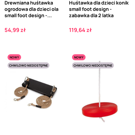
Drewniana huśtawka
Huśtawka dla dzieci konik
ogrodowa dla dzieci ola
small foot design -
small foot design -...
zabawka dla 2 latka
Cena
Cena
54,99 zł
119,64 zł
NOWY
NOWY
CHWILOWO NIEDOSTĘPNE
CHWILOWO NIEDOSTĘPNE