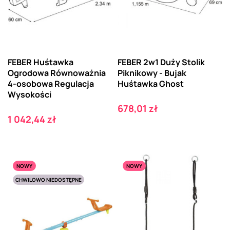
FEBER Huśtawka
FEBER 2w1 Duży Stolik
Ogrodowa Równoważnia
Piknikowy - Bujak
4-osobowa Regulacja
Huśtawka Ghost
Wysokości
Cena
678,01 zł
Cena
1 042,44 zł
NOWY
NOWY
CHWILOWO NIEDOSTĘPNE