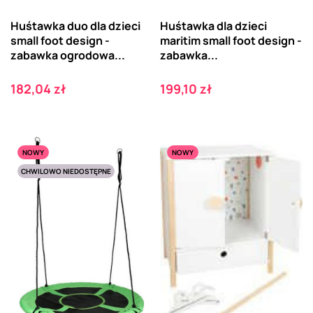
Huśtawka duo dla dzieci
Huśtawka dla dzieci
small foot design -
maritim small foot design -
zabawka ogrodowa...
zabawka...
Cena
Cena
182,04 zł
199,10 zł
NOWY
NOWY
CHWILOWO NIEDOSTĘPNE