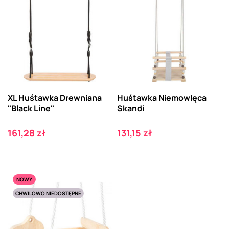
XL Huśtawka Drewniana
Huśtawka Niemowlęca
"Black Line"
Skandi
Cena
Cena
161,28 zł
131,15 zł
NOWY
CHWILOWO NIEDOSTĘPNE