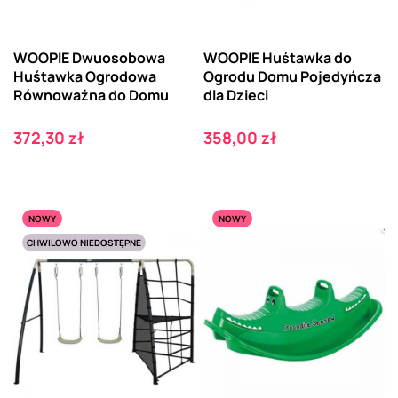
WOOPIE Dwuosobowa
WOOPIE Huśtawka do
Huśtawka Ogrodowa
Ogrodu Domu Pojedyńcza
Równoważna do Domu
dla Dzieci
Cena
Cena
372,30 zł
358,00 zł
NOWY
NOWY
CHWILOWO NIEDOSTĘPNE