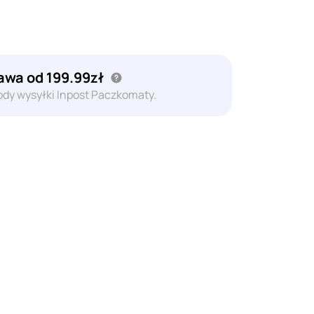
wa od 199.99zł
dy wysyłki Inpost Paczkomaty.