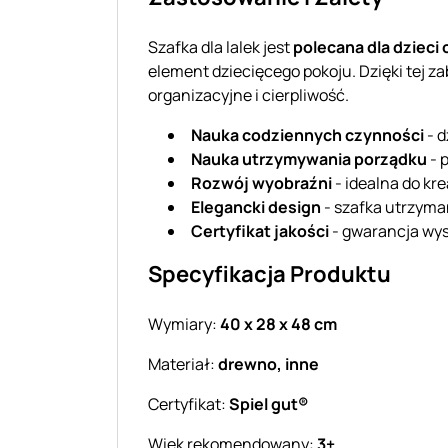
Szafka dla lalek jest
polecana dla dzieci 
element dziecięcego pokoju. Dzięki tej za
organizacyjne i cierpliwość.
Nauka codziennych czynności
- d
Nauka utrzymywania porządku
- 
Rozwój wyobraźni
- idealna do k
Elegancki design
- szafka utrzyma
Certyfikat jakości
- gwarancja wys
Specyfikacja Produktu
Wymiary:
40 x 28 x 48 cm
Materiał:
drewno, inne
Certyfikat:
Spiel gut®
Wiek rekomendowany:
3+