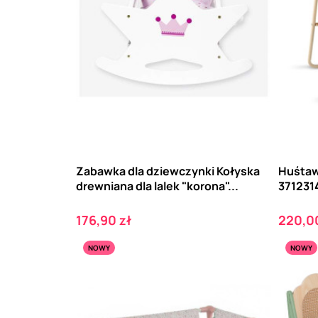
Zabawka dla dziewczynki Kołyska
Huśtawk
drewniana dla lalek "korona"...
371231
Cena
Cena
176,90 zł
220,00
NOWY
NOWY