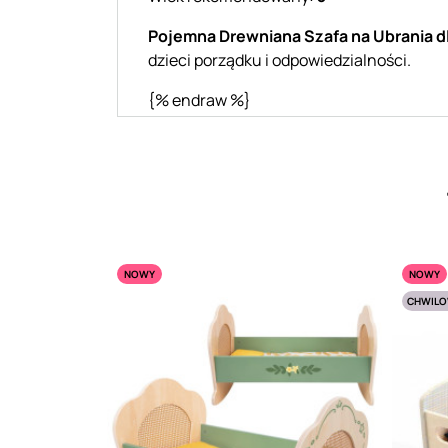
Pojemna Drewniana Szafa na Ubrania dla
dzieci porządku i odpowiedzialności.
{% endraw %}
NOWY
NOWY
CHWILO