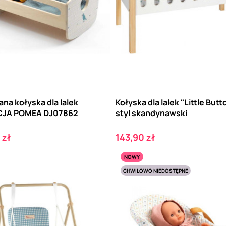
na kołyska dla lalek
Kołyska dla lalek "Little Butt
CJA POMEA DJ07862
styl skandynawski
Cena
 zł
143,90 zł
NOWY
CHWILOWO NIEDOSTĘPNE