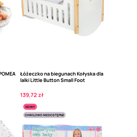
k POMEA
Łóżeczko na biegunach Kołyska dla
lalki Little Button Small Foot
Cena
139,72 zł
NOWY
CHWILOWO NIEDOSTĘPNE