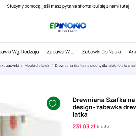
Służymy pomocą, jeśli masz pytania skontaktuj się z nami tutaj
awki Wg. Rodzaju
Zabawa W ...
Zabawki Do Nauki
An
urki, pacynki
Meble dla lalek
Drewniana Szafka na ciuchy dla lalek - biała sma
Drewniana Szafka na c
1
design- zabawka drew
latka
231,03 zł
Brutto