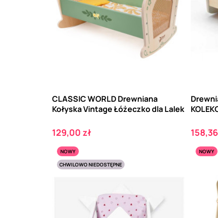
CLASSIC WORLD Drewniana
Drewnia
Kołyska Vintage Łóżeczko dla Lalek
KOLEK
Cena
Cena
129,00 zł
158,36
NOWY
NOWY
CHWILOWO NIEDOSTĘPNE