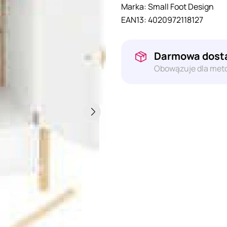
Marka:
Small Foot Design
EAN13:
4020972118127
Darmowa dosta
Obowązuje dla meto