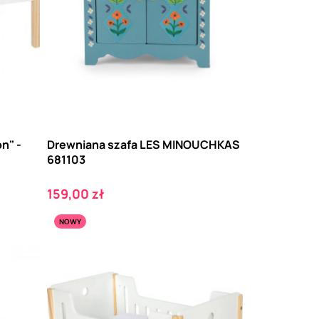
on" -
Drewniana szafa LES MINOUCHKAS
681103
Cena
159,00 zł
NOWY