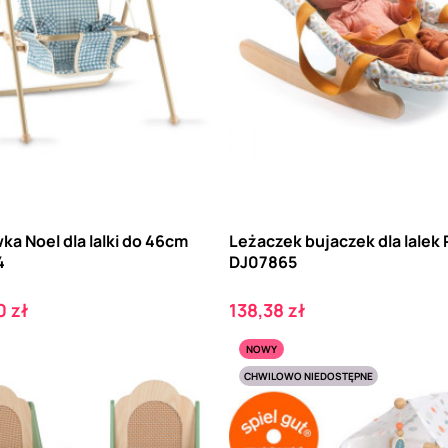
a Noel dla lalki do 46cm
Leżaczek bujaczek dla lale
4
DJ07865
Cena
 zł
138,38 zł
NOWY
CHWILOWO NIEDOSTĘPNE