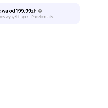
wa od 199.99zł
dy wysyłki Inpost Paczkomaty.