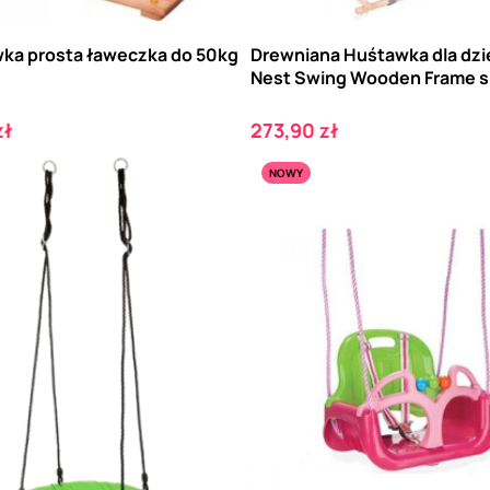
ka prosta ławeczka do 50kg
Drewniana Huśtawka dla dzi
Nest Swing Wooden Frame sm
Cena
zł
273,90 zł
NOWY