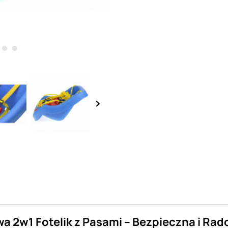
keyboard_arrow_right
 2w1 Fotelik z Pasami – Bezpieczna i Ra