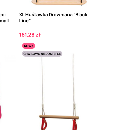
eci
XL Huśtawka Drewniana "Black
all...
Line"
Cena
161,28 zł
NOWY
CHWILOWO NIEDOSTĘPNE