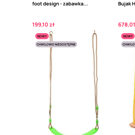
foot design - zabawka...
Bujak 
Cena
Cena
199,10 zł
678,01
NOWY
NOWY
CHWILOWO NIEDOSTĘPNE
CHWILO