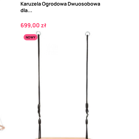
Karuzela Ogrodowa Dwuosobowa
dla...
Cena
699,00 zł
NOWY