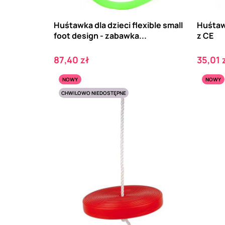
Huśtawka dla dzieci flexible small
Huśtaw
foot design - zabawka...
z CE
Cena
Cena
87,40 zł
35,01 
NOWY
NOWY
CHWILOWO NIEDOSTĘPNE