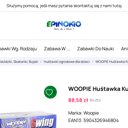
Służymy pomocą, jeśli masz pytania skontaktuj się z nami tutaj
awki Wg. Rodzaju
Zabawa W ...
Zabawki Do Nauki
An
Jeździki, Skakanki, Bujaki
Huśtawki ogrodowe dla dzieci
WOOPIE Huśtawka Ku
WOOPIE Huśtawka Kub
0
88,58 zł
Brutto
Marka:
Woopie
EAN13:
5904326946804