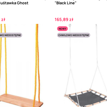
Huśtawka Ghost
"Black Line"
Cena
 zł
165,89 zł
NOWY
WO NIEDOSTĘPNE
CHWILOWO NIEDOSTĘPNE