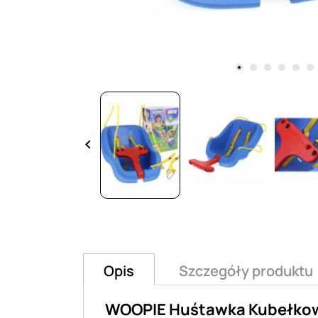
keyboard_arrow_left
Opis
Szczegóły produktu
WOOPIE Huśtawka Kubełkowa