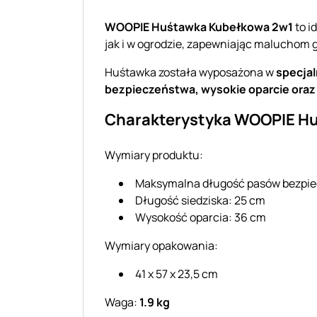
WOOPIE Huśtawka Kubełkowa 2w1
to i
jak i w ogrodzie, zapewniając maluchom g
Huśtawka została wyposażona w
specja
bezpieczeństwa, wysokie oparcie oraz
Charakterystyka WOOPIE Hu
Wymiary produktu:
Maksymalna długość pasów bezpie
Długość siedziska: 25 cm
Wysokość oparcia: 36 cm
Wymiary opakowania:
41 x 57 x 23,5 cm
Waga:
1.9 kg