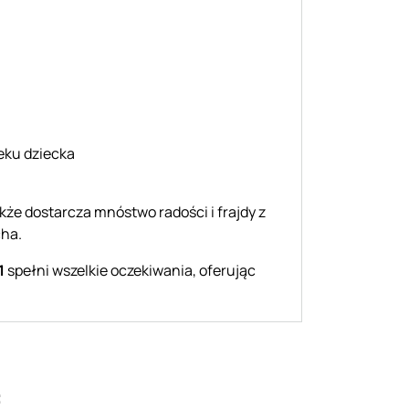
eku dziecka
że dostarcza mnóstwo radości i frajdy z
cha.
1
spełni wszelkie oczekiwania, oferując
: