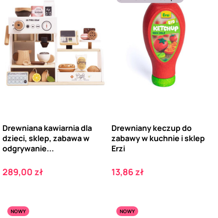
Drewniana kawiarnia dla
Drewniany keczup do
dzieci, sklep, zabawa w
zabawy w kuchnie i sklep
odgrywanie...
Erzi
Cena
Cena
289,00 zł
13,86 zł
NOWY
NOWY