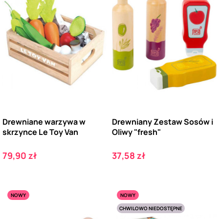
Drewniane warzywa w
Drewniany Zestaw Sosów i
skrzynce Le Toy Van
Oliwy "fresh"
Cena
Cena
79,90 zł
37,58 zł
NOWY
NOWY
CHWILOWO NIEDOSTĘPNE