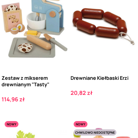
Zestaw z mikserem
Drewniane Kiełbaski Erzi
drewnianym "Tasty"
Cena
20,82 zł
Cena
114,96 zł
NOWY
NOWY
CHWILOWO NIEDOSTĘPNE