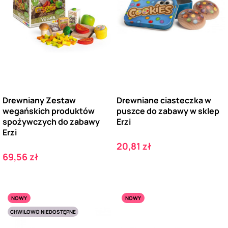
Drewniany Zestaw
Drewniane ciasteczka w
wegańskich produktów
puszce do zabawy w sklep
spożywczych do zabawy
Erzi
Erzi
Cena
20,81 zł
Cena
69,56 zł
NOWY
NOWY
CHWILOWO NIEDOSTĘPNE