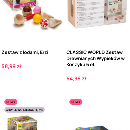
Zestaw z lodami, Erzi
CLASSIC WORLD Zestaw
Drewnianych Wypieków w
Koszyku 6 el.
Cena
58,99 zł
Cena
54,99 zł
NOWY
NOWY
CHWILOWO NIEDOSTĘPNE