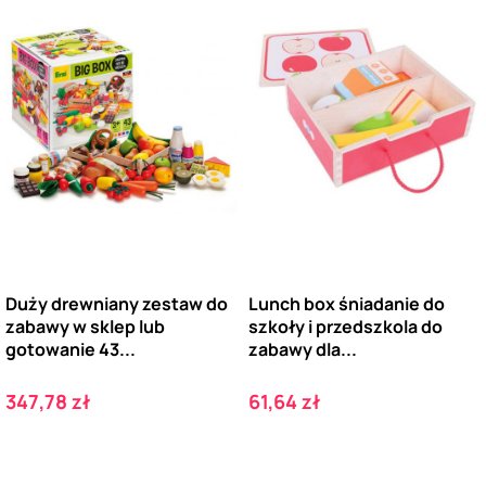
Duży drewniany zestaw do
Lunch box śniadanie do
zabawy w sklep lub
szkoły i przedszkola do
gotowanie 43...
zabawy dla...
Cena
Cena
347,78 zł
61,64 zł