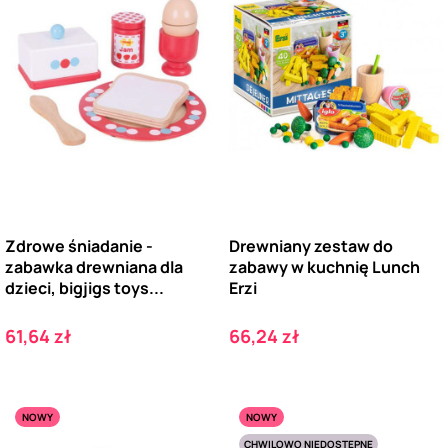
Zdrowe śniadanie -
Drewniany zestaw do
zabawka drewniana dla
zabawy w kuchnię Lunch
dzieci, bigjigs toys...
Erzi
Cena
Cena
61,64 zł
66,24 zł
NOWY
NOWY
CHWILOWO NIEDOSTĘPNE