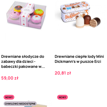
Drewniane słodycze do
Drewniane ciepłe lody Mini
zabawy dla dzieci -
Dickmann's w puszce Erzi
babeczki pakowane w...
Cena
20,81 zł
Cena
59,00 zł
NOWY
NOWY
CHWILOWO NIEDOSTĘPNE