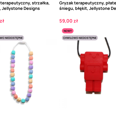
terapeutyczny, strzałka,
Gryzak terapeutyczny, płat
, Jellystone Designs
śniegu, błękit, Jellystone D
Cena
zł
59,00 zł
NOWY
WO NIEDOSTĘPNE
CHWILOWO NIEDOSTĘPNE