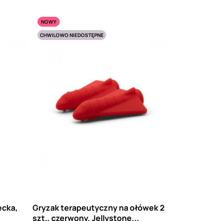
NOWY
CHWILOWO NIEDOSTĘPNE
ecka,
Gryzak terapeutyczny na ołówek 2
szt., czerwony, Jellystone...