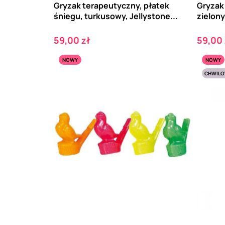
Gryzak terapeutyczny, płatek
Gryzak 
śniegu, turkusowy, Jellystone...
zielony
Cena
Cena
59,00 zł
59,00 
NOWY
NOWY
CHWILO