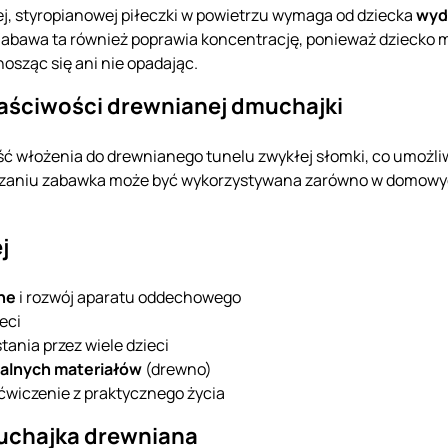
j, styropianowej piłeczki w powietrzu wymaga od dziecka
wyd
abawa ta również poprawia koncentrację, ponieważ dziecko mu
osząc się ani nie opadając.
łaściwości drewnianej dmuchajki
ć włożenia do drewnianego tunelu zwykłej słomki, co umożliwi
iązaniu zabawka może być wykorzystywana zarówno w domowyc
j
ne
i rozwój aparatu oddechowego
eci
ania przez wiele dzieci
ralnych materiałów
(drewno)
ćwiczenie z praktycznego życia
muchajka drewniana