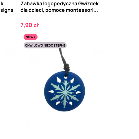
ek
Zabawka logopedyczna Gwizdek
esigns
dla dzieci, pomoce montessori...
Cena
7,90 zł
NOWY
CHWILOWO NIEDOSTĘPNE