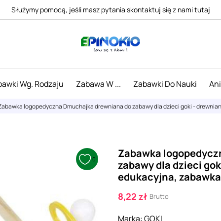
Służymy pomocą, jeśli masz pytania skontaktuj się z nami tutaj
awki Wg. Rodzaju
Zabawa W ...
Zabawki Do Nauki
An
Zabawka logopedyczna Dmuchajka drewniana do zabawy dla dzieci goki - drewnian
Zabawka logopedycz
0
zabawy dla dzieci go
edukacyjna, zabawka 
8,22 zł
Brutto
Marka:
GOKI