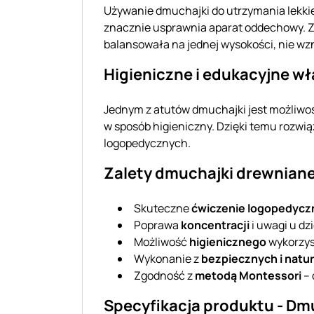
Używanie dmuchajki do utrzymania lekkie
znacznie usprawnia aparat oddechowy. Z
balansowała na jednej wysokości, nie wzn
Higieniczne i edukacyjne w
Jednym z atutów dmuchajki jest możliwoś
w sposób higieniczny. Dzięki temu rozw
logopedycznych.
Zalety dmuchajki drewniane
Skuteczne
ćwiczenie logopedycz
Poprawa
koncentracji
i uwagi u dzi
Możliwość
higienicznego
wykorzyst
Wykonanie z
bezpiecznych i natu
Zgodność z
metodą Montessori
– 
Specyfikacja produktu - D