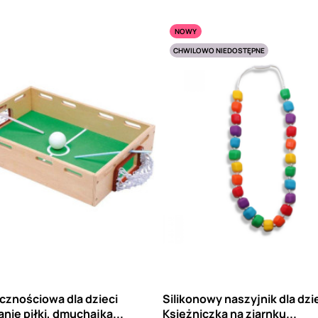
NOWY
CHWILOWO NIEDOSTĘPNE
cznościowa dla dzieci
Silikonowy naszyjnik dla dzi
ie piłki, dmuchajka...
Księżniczka na ziarnku...