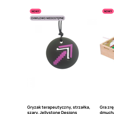
NOWY
NOWY
CHWILOWO NIEDOSTĘPNE
Gryzak terapeutyczny, strzałka,
Gra zrę
szary, Jellystone Designs
dmuchan