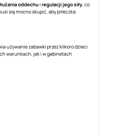
łużania oddechu
i
regulacji jego siły
, co
si się mocno skupić, aby piłeczka
a używanie zabawki przez kilkoro dzieci
h warunkach, jak i w gabinetach