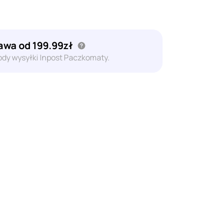
wa od 199.99zł
dy wysyłki Inpost Paczkomaty.