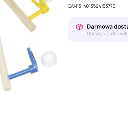
EAN13:
4013594153775
Darmowa dosta
Obowązuje dla meto