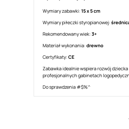
Wymiary zabawki:
15 x 5 cm
Wymiary piłeczki styropianowej:
średnic
Rekomendowany wiek:
3+
Materiał wykonania:
drewno
Certyfikaty:
CE
Zabawka idealnie wspiera rozwój dziecka
profesjonalnych gabinetach logopedycz
Do sprawdzenia #$%^