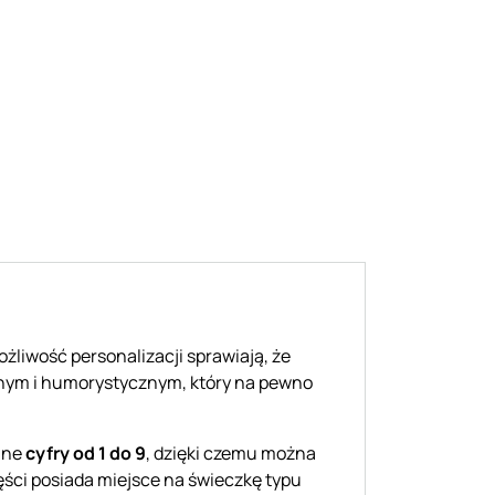
żliwość personalizacji sprawiają, że
cznym i humorystycznym, który na pewno
enne
cyfry od 1 do 9
, dzięki czemu można
części posiada miejsce na świeczkę typu