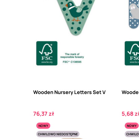
Wooden Nursery Letters Set V
Wooden
Cena
Cena
76,37 zł
5,68 z
NOWY
NOWY
CHWILOWO NIEDOSTĘPNE
CHWILO