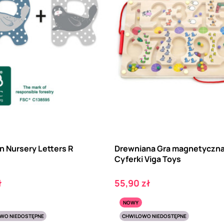
 Nursery Letters R
Drewniana Gra magnetyczn
Cyferki Viga Toys
Cena
ł
55,90 zł
NOWY
WO NIEDOSTĘPNE
CHWILOWO NIEDOSTĘPNE