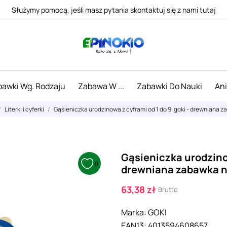
Służymy pomocą, jeśli masz pytania skontaktuj się z nami tutaj
awki Wg. Rodzaju
Zabawa W ...
Zabawki Do Nauki
An
Literki i cyferki
Gąsieniczka urodzinowa z cyframi od 1 do 9. goki - drewniana z
Gąsieniczka urodzinow
0
drewniana zabawka na
63,38 zł
Brutto
Marka:
GOKI
EAN13:
4013594608657