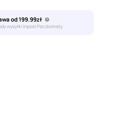
wa od 199.99zł
dy wysyłki Inpost Paczkomaty.