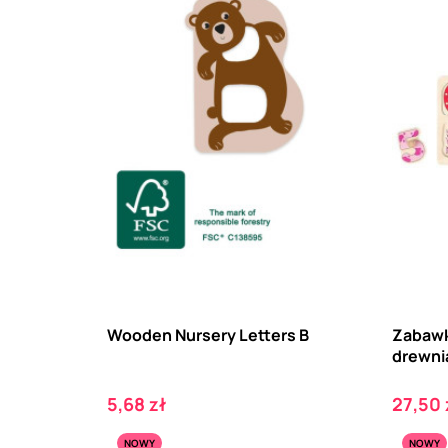
Wooden Nursery Letters B
Zabawk
drewnia
Cena
Cena
5,68 zł
27,50 
NOWY
NOWY