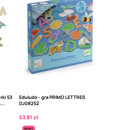
rki 53
Eduludo - gra PRIMO LETTRES
...
DJ08252
Cena
53,81 zł
NOWY