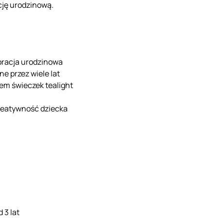
cję urodzinową.
oracja urodzinowa
e przez wiele lat
iem świeczek tealight
reatywność dziecka
 3 lat