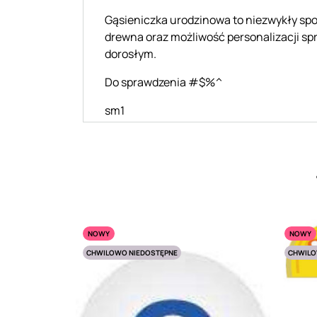
Gąsieniczka urodzinowa to niezwykły spo
drewna oraz możliwość personalizacji spra
dorosłym.
Do sprawdzenia #$%^
sm1
NOWY
NOWY
CHWILOWO NIEDOSTĘPNE
CHWILO