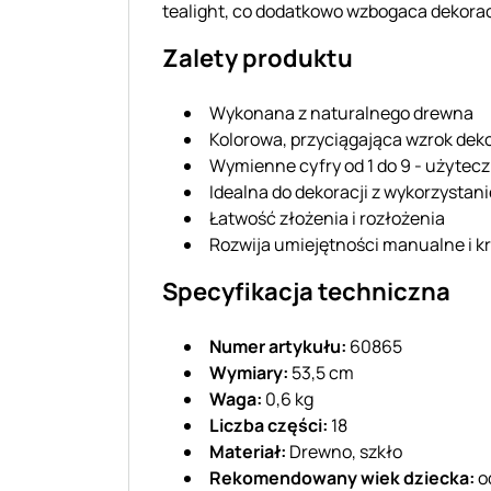
tealight, co dodatkowo wzbogaca dekora
Zalety produktu
Wykonana z naturalnego drewna
Kolorowa, przyciągająca wzrok dek
Wymienne cyfry od 1 do 9 - użyteczn
Idealna do dekoracji z wykorzystan
Łatwość złożenia i rozłożenia
Rozwija umiejętności manualne i k
Specyfikacja techniczna
Numer artykułu:
60865
Wymiary:
53,5 cm
Waga:
0,6 kg
Liczba części:
18
Materiał:
Drewno, szkło
Rekomendowany wiek dziecka:
od