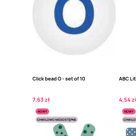
Click bead O - set of 10
ABC Lit
Cena
Cena
7,63 zł
4,54 z
NOWY
NOWY
CHWILOWO NIEDOSTĘPNE
CHWILO