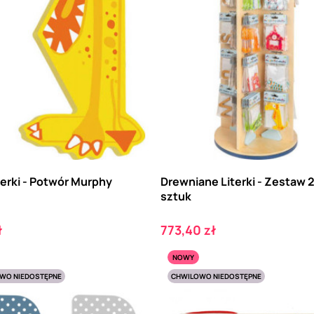
erki - Potwór Murphy
Drewniane Literki - Zestaw 
sztuk
Cena
ł
773,40 zł
NOWY
WO NIEDOSTĘPNE
CHWILOWO NIEDOSTĘPNE