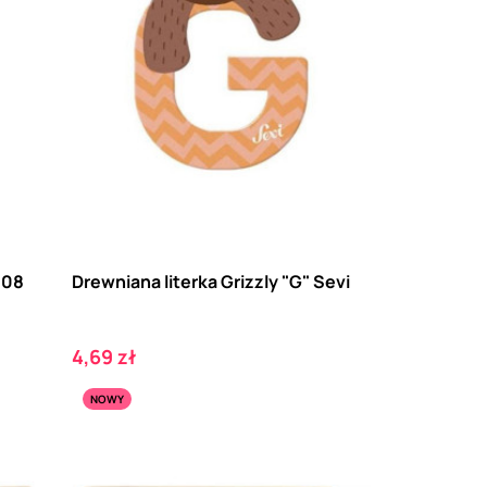
208
Drewniana literka Grizzly "G" Sevi
Cena
4,69 zł
NOWY