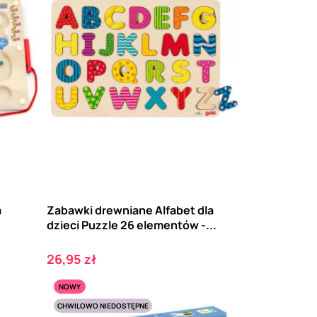
a
Zabawki drewniane Alfabet dla
dzieci Puzzle 26 elementów -...
Cena
26,95 zł
NOWY
CHWILOWO NIEDOSTĘPNE