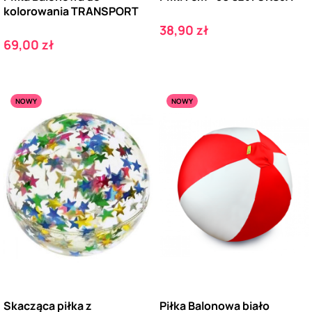
kolorowania TRANSPORT
Cena
38,90 zł
Cena
69,00 zł
NOWY
NOWY
Skacząca piłka z
Piłka Balonowa biało