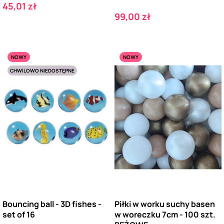
Cena
45,01 zł
Cena
99,00 zł
NOWY
NOWY
CHWILOWO NIEDOSTĘPNE
Bouncing ball - 3D fishes -
Piłki w worku suchy basen
set of 16
w woreczku 7cm - 100 szt.