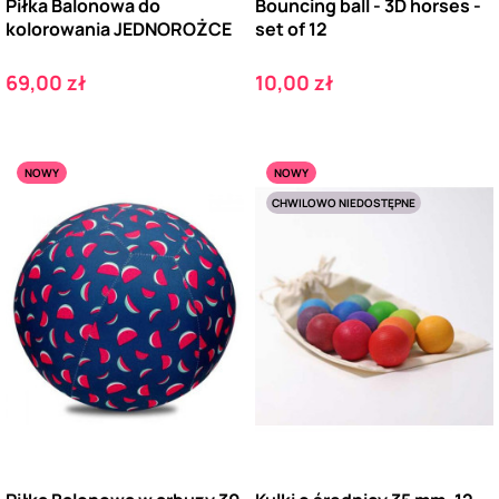
Piłka Balonowa do
Bouncing ball - 3D horses -
kolorowania JEDNOROŻCE
set of 12
Cena
Cena
69,00 zł
10,00 zł
NOWY
NOWY
CHWILOWO NIEDOSTĘPNE