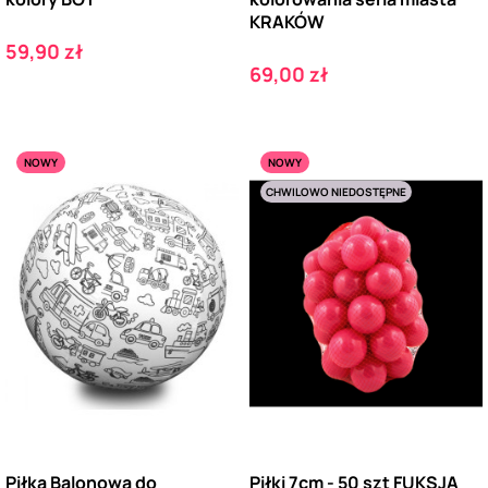
KRAKÓW
Cena
59,90 zł
Cena
69,00 zł
NOWY
NOWY
CHWILOWO NIEDOSTĘPNE
Piłka Balonowa do
Piłki 7cm - 50 szt FUKSJA