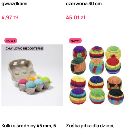
gwiazdkami
czerwona 30 cm
Cena
Cena
4,97 zł
45,01 zł
NOWY
NOWY
CHWILOWO NIEDOSTĘPNE
Kulki o średnicy 45 mm, 6
Zośka piłka dla dzieci,