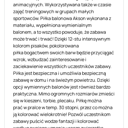
animacyjnych. Wykorzystywana także w czasie
zajęć treningowych w grupach małych
sportowców. Piłka balonowa Akson wykonana z
materiału, wypełniona wymienialnym
balonem, a to wszystko powoduje, że zabawa
może trwać i trwać! Dzięki 12-stu intensywnym
kolorom pisaków, pokolorowana
piłka bogactwem swoich barw będzie przyciągać
wzrok, wzbudzać zainteresowanie i
zaciekawienie wszystkich uczestników zabawy.
Piłka jest bezpieczna i umożliwia bezpieczną
zabawę w domu i na świeżym powietrzu. Dzięki
opcji wymiennych balonów jest również bardzo
praktyczna. Mimo ogromnych rozmiarów zmieści
się w kieszeni, torbie, plecaku. Piłkę można
prać w pralce w temp. 30 stopni, przez co można
ją kolorować wielokrotnie! Pozwól uczestnikom
zabawy puścić wodze fantazji i kolorować
według swojego uznania urocze zwierzątka.