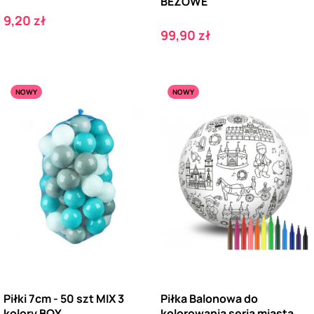
BEŻOWE
Cena
9,20 zł
Cena
99,90 zł
NOWY
NOWY
Piłki 7cm - 50 szt MIX 3
Piłka Balonowa do
kolory BOY
kolorowania seria miasta