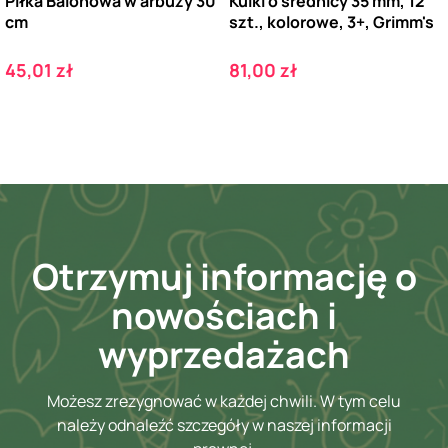
Piłka Balonowa w arbuzy 30
Kulki o średnicy 35 mm, 12
cm
szt., kolorowe, 3+, Grimm's
Cena
Cena
45,01 zł
81,00 zł
Otrzymuj informację o
nowościach i
wyprzedażach
Możesz zrezygnować w każdej chwili. W tym celu
należy odnaleźć szczegóły w naszej informacji