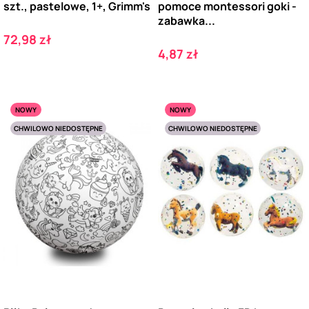
szt., pastelowe, 1+, Grimm's
pomoce montessori goki -
zabawka...
Cena
72,98 zł
Cena
4,87 zł
NOWY
NOWY
CHWILOWO NIEDOSTĘPNE
CHWILOWO NIEDOSTĘPNE