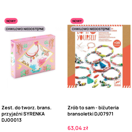
NOWY
NOWY
CHWILOWO NIEDOSTĘPNE
CHWILOWO NIEDOSTĘPNE
Zest. do tworz. brans.
Zrób to sam - biżuteria
przyjaźni SYRENKA
bransoletki DJ07971
DJ00013
Cena
63,04 zł