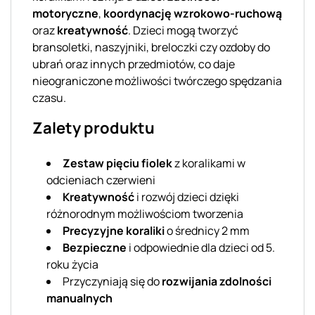
motoryczne
,
koordynację wzrokowo-ruchową
oraz
kreatywność
. Dzieci mogą tworzyć
bransoletki, naszyjniki, breloczki czy ozdoby do
ubrań oraz innych przedmiotów, co daje
nieograniczone możliwości twórczego spędzania
czasu.
Zalety produktu
Zestaw pięciu fiolek
z koralikami w
odcieniach czerwieni
Kreatywność
i rozwój dzieci dzięki
różnorodnym możliwościom tworzenia
Precyzyjne koraliki
o średnicy 2 mm
Bezpieczne
i odpowiednie dla dzieci od 5.
roku życia
Przyczyniają się do
rozwijania zdolności
manualnych