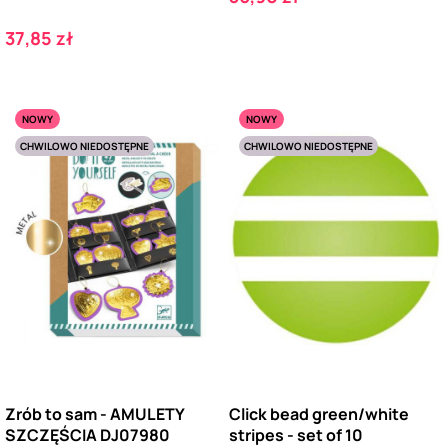
Cena
37,85 zł
NOWY
NOWY
CHWILOWO NIEDOSTĘPNE
CHWILOWO NIEDOSTĘPNE
Zrób to sam - AMULETY
Click bead green/white
SZCZĘŚCIA DJ07980
stripes - set of 10