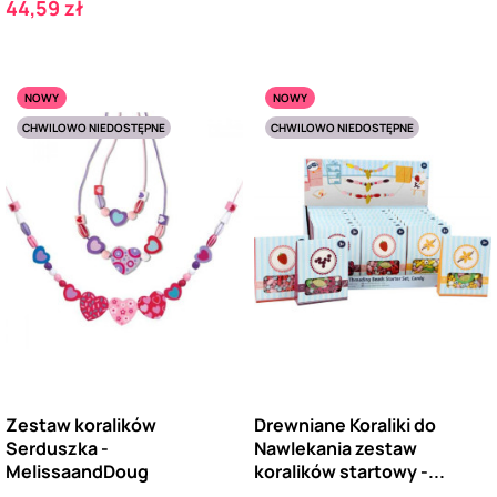
Cena
44,59 zł
NOWY
NOWY
CHWILOWO NIEDOSTĘPNE
CHWILOWO NIEDOSTĘPNE
Zestaw koralików
Drewniane Koraliki do
Serduszka -
Nawlekania zestaw
MelissaandDoug
koralików startowy -...