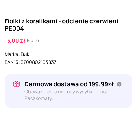
Fiolki z koralikami - odcienie czerwieni
PE004
13,00 zł
Brutto
Marka:
Buki
EAN13:
3700802103837
Darmowa dostawa od 199.99zł
Obowązuje dla metody wysyłki Inpost
Paczkomaty.