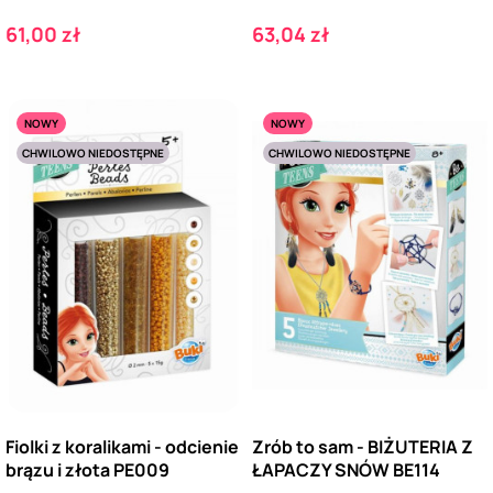
Cena
Cena
61,00 zł
63,04 zł
NOWY
NOWY
CHWILOWO NIEDOSTĘPNE
CHWILOWO NIEDOSTĘPNE
Fiolki z koralikami - odcienie
Zrób to sam - BIŻUTERIA Z
brązu i złota PE009
ŁAPACZY SNÓW BE114