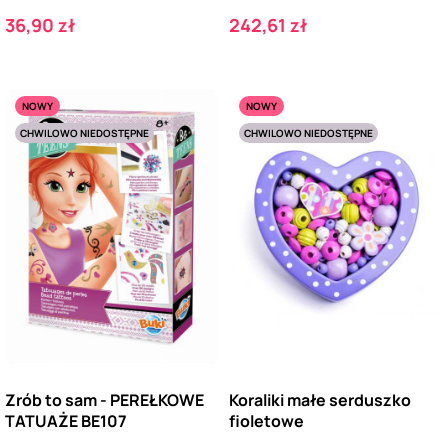
Cena
Cena
36,90 zł
242,61 zł
NOWY
NOWY
CHWILOWO NIEDOSTĘPNE
CHWILOWO NIEDOSTĘPNE
Zrób to sam - PEREŁKOWE
Koraliki małe serduszko
TATUAŻE BE107
fioletowe