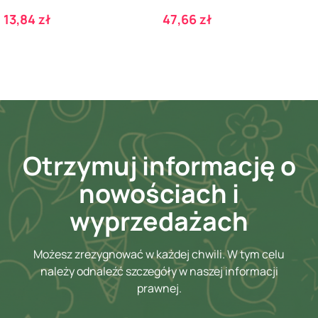
Cena
Cena
13,84 zł
47,66 zł
Otrzymuj informację o
nowościach i
wyprzedażach
Możesz zrezygnować w każdej chwili. W tym celu
należy odnaleźć szczegóły w naszej informacji
prawnej.