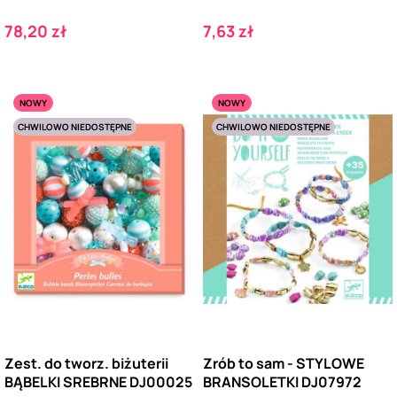
Cena
Cena
78,20 zł
7,63 zł
NOWY
NOWY
CHWILOWO NIEDOSTĘPNE
CHWILOWO NIEDOSTĘPNE
Zest. do tworz. biżuterii
Zrób to sam - STYLOWE
BĄBELKI SREBRNE DJ00025
BRANSOLETKI DJ07972