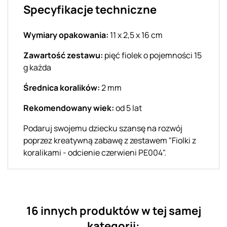
Specyfikacje techniczne
Wymiary opakowania:
11 x 2,5 x 16 cm
Zawartość zestawu:
pięć fiolek o pojemności 15
g każda
Średnica koralików:
2 mm
Rekomendowany wiek:
od 5 lat
Podaruj swojemu dziecku szansę na rozwój
poprzez kreatywną zabawę z zestawem "Fiolki z
koralikami - odcienie czerwieni PE004".
16 innych produktów w tej samej
kategorii: