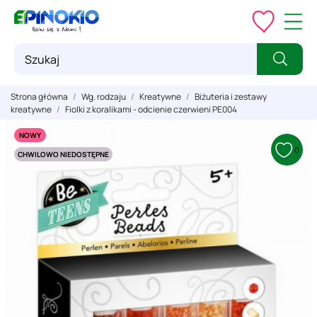
Strona główna
Wg. rodzaju
Kreatywne
Biżuteria i zestawy
kreatywne
Fiolki z koralikami - odcienie czerwieni PE004
NOWY
0
CHWILOWO NIEDOSTĘPNE