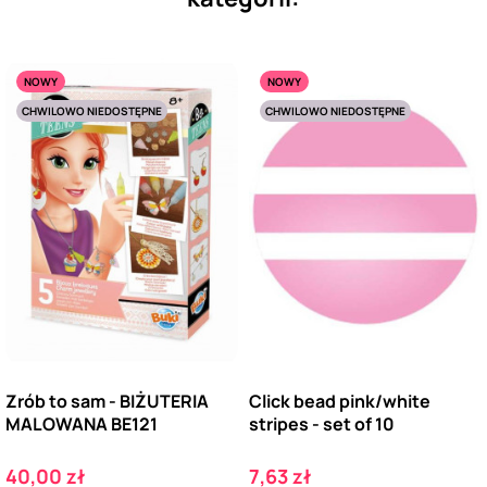
NOWY
NOWY
CHWILOWO NIEDOSTĘPNE
CHWILOWO NIEDOSTĘPNE
Zrób to sam - BIŻUTERIA
Click bead pink/white
MALOWANA BE121
stripes - set of 10
Cena
Cena
40,00 zł
7,63 zł