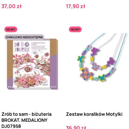
Cena
Cena
37,00 zł
17,90 zł
NOWY
NOWY
CHWILOWO NIEDOSTĘPNE
Zrób to sam - biżuteria
Zestaw koralików Motylki
BROKAT. MEDALIONY
DJ07958
Cena
36,90 zł