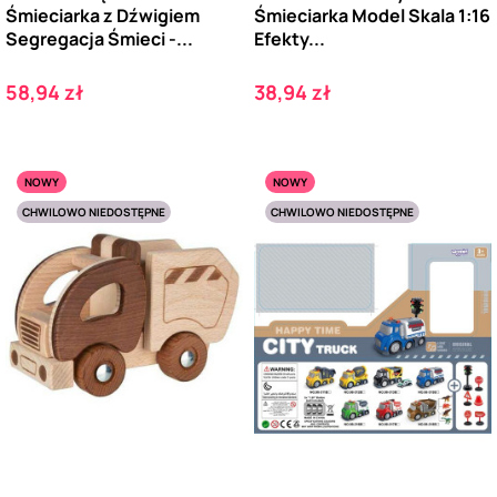
Śmieciarka z Dźwigiem
Śmieciarka Model Skala 1:16
Segregacja Śmieci -...
Efekty...
Cena
Cena
58,94 zł
38,94 zł
NOWY
NOWY
CHWILOWO NIEDOSTĘPNE
CHWILOWO NIEDOSTĘPNE