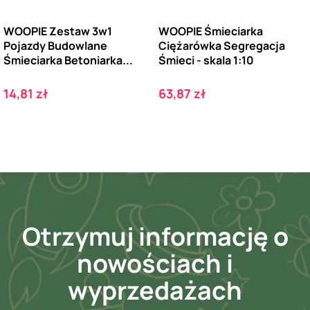
WOOPIE Zestaw 3w1
WOOPIE Śmieciarka
Pojazdy Budowlane
Ciężarówka Segregacja
Śmieciarka Betoniarka...
Śmieci - skala 1:10
Cena
Cena
14,81 zł
63,87 zł
Otrzymuj informację o
nowościach i
wyprzedażach