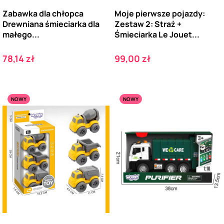
Zabawka dla chłopca
Moje pierwsze pojazdy:
Drewniana śmieciarka dla
Zestaw 2: Straż +
małego...
Śmieciarka Le Jouet...
Cena
Cena
78,14 zł
99,00 zł
NOWY
NOWY