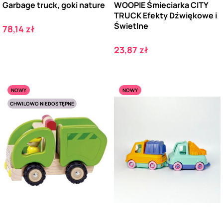
Garbage truck, goki nature
WOOPIE Śmieciarka CITY
TRUCK Efekty Dźwiękowe i
Świetlne
Cena
78,14 zł
Cena
23,87 zł
NOWY
NOWY
CHWILOWO NIEDOSTĘPNE