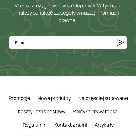
Możesz zrezygnować w każdej chwili. W tym celu
należy odnaleźć szczegóły w naszej informacji
prawnej.
Promocje
Nowe produkty
Najczęściej kupowane
Koszty i czas dostawy
Polityka prywatności
Regulamin
Kontakt z nami
Artykuły