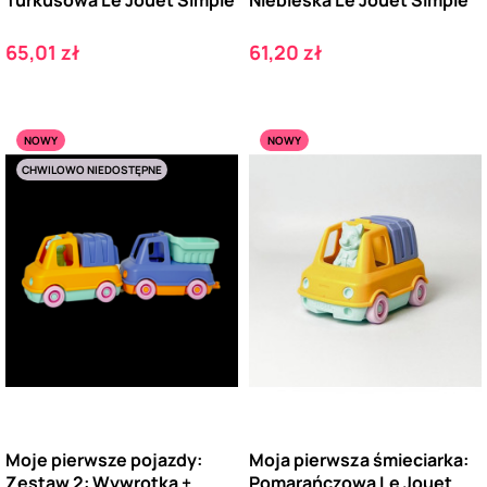
Cena
Cena
65,01 zł
61,20 zł
NOWY
NOWY
CHWILOWO NIEDOSTĘPNE
Moje pierwsze pojazdy:
Moja pierwsza śmieciarka:
Zestaw 2: Wywrotka +
Pomarańczowa Le Jouet