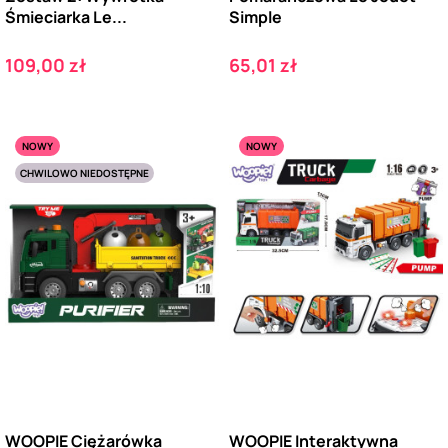
Śmieciarka Le...
Simple
Cena
Cena
109,00 zł
65,01 zł
NOWY
NOWY
CHWILOWO NIEDOSTĘPNE
WOOPIE Ciężarówka
WOOPIE Interaktywna