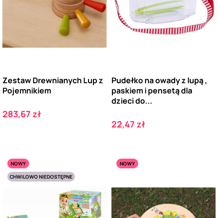
Zestaw Drewnianych Lup z
Pudełko na owady z lupą ,
Pojemnikiem
paskiem i pensetą dla
dzieci do...
Cena
283,67 zł
Cena
22,47 zł
NOWY
NOWY
CHWILOWO NIEDOSTĘPNE