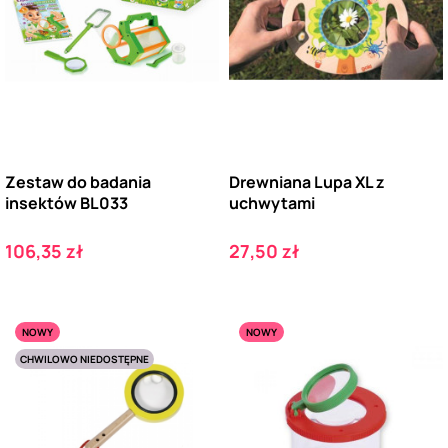
Zestaw do badania
Drewniana Lupa XL z
insektów BL033
uchwytami
Cena
Cena
106,35 zł
27,50 zł
NOWY
NOWY
CHWILOWO NIEDOSTĘPNE