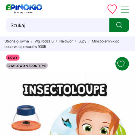
Strona główna
Wg. rodzaju
Na dwór
Lupy
Mini pojemnik do
obserwacji owadów 9005
NOWY
0
CHWILOWO NIEDOSTĘPNE