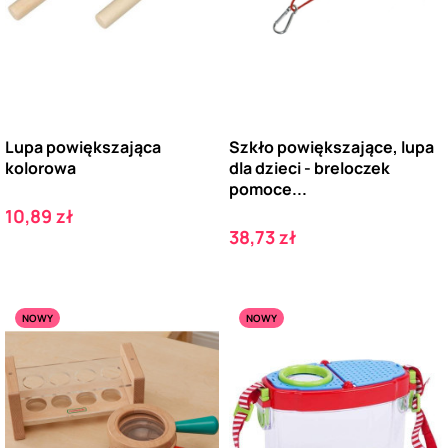
Lupa powiększająca
Szkło powiększające, lupa
kolorowa
dla dzieci - breloczek
pomoce...
Cena
10,89 zł
Cena
38,73 zł
NOWY
NOWY