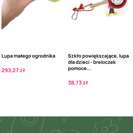
Lupa małego ogrodnika
Szkło powiększające, lupa
dla dzieci - breloczek
pomoce...
Cena
293,27 zł
Cena
38,73 zł