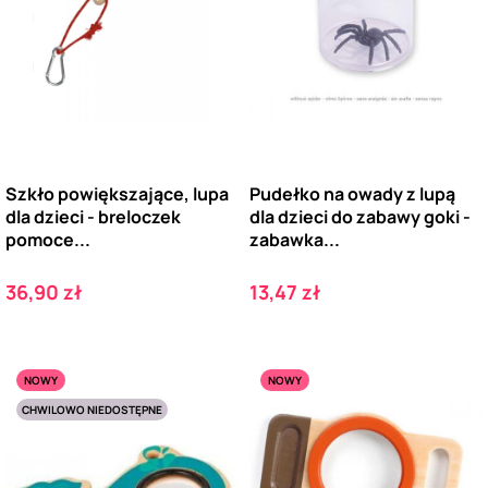
Szkło powiększające, lupa
Pudełko na owady z lupą
dla dzieci - breloczek
dla dzieci do zabawy goki -
pomoce...
zabawka...
Cena
Cena
36,90 zł
13,47 zł
NOWY
NOWY
CHWILOWO NIEDOSTĘPNE