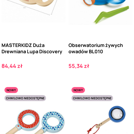
MASTERKIDZ Duża
Obserwatorium żywych
Drewniana Lupa Discovery
owadów BL010
Cena
Cena
84,44 zł
55,34 zł
NOWY
NOWY
CHWILOWO NIEDOSTĘPNE
CHWILOWO NIEDOSTĘPNE