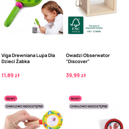
Viga Drewniana Lupa Dla
Owadzi Obserwator
Dzieci Żabka
"Discover"
Cena
Cena
11,89 zł
39,99 zł
NOWY
NOWY
CHWILOWO NIEDOSTĘPNE
CHWILOWO NIEDOSTĘPNE