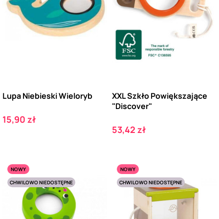
Lupa Niebieski Wieloryb
XXL Szkło Powiększające
"Discover"
Cena
15,90 zł
Cena
53,42 zł
NOWY
NOWY
CHWILOWO NIEDOSTĘPNE
CHWILOWO NIEDOSTĘPNE