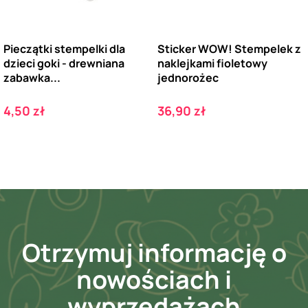
Pieczątki stempelki dla
Sticker WOW! Stempelek z
dzieci goki - drewniana
naklejkami fioletowy
zabawka...
jednorożec
Cena
Cena
4,50 zł
36,90 zł
Otrzymuj informację o
nowościach i
wyprzedażach