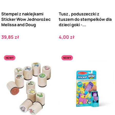
Stempel z naklejkami
Tusz , poduszeczki z
Sticker Wow Jednorożec
tuszem do stempelków dla
Melissa and Doug
dzieci goki -...
Cena
Cena
39,85 zł
4,00 zł
NOWY
NOWY