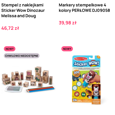
Stempel z naklejkami
Markery stempelkowe 4
Sticker Wow Dinozaur
kolory PERŁOWE DJ09058
Melissa and Doug
Cena
39,98 zł
Cena
46,72 zł
NOWY
NOWY
CHWILOWO NIEDOSTĘPNE