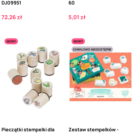
DJ09951
60
Cena
Cena
72,26 zł
5,01 zł
NOWY
NOWY
CHWILOWO NIEDOSTĘPNE
Pieczątki stempelki dla
Zestaw stempelków -