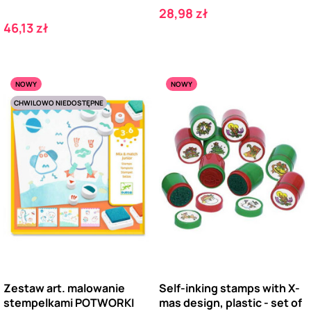
Cena
28,98 zł
Cena
46,13 zł
NOWY
NOWY
CHWILOWO NIEDOSTĘPNE
Zestaw art. malowanie
Self-inking stamps with X-
stempelkami POTWORKI
mas design, plastic - set of