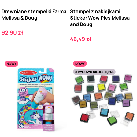
Drewniane stempelki Farma
Stempel z naklejkami
Melissa & Doug
Sticker Wow Pies Melissa
and Doug
Cena
92,90 zł
Cena
46,49 zł
NOWY
NOWY
CHWILOWO NIEDOSTĘPNE