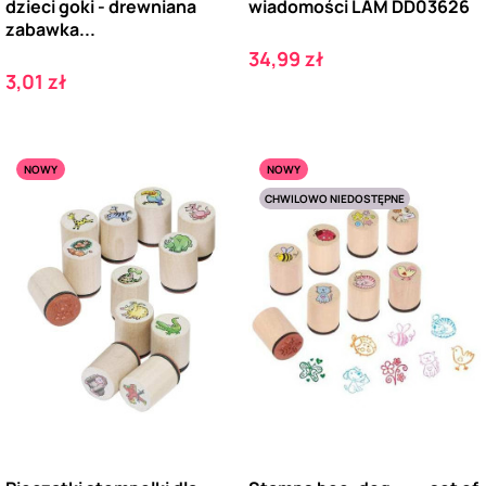
dzieci goki - drewniana
wiadomości LAM DD03626
zabawka...
Cena
34,99 zł
Cena
3,01 zł
NOWY
NOWY
CHWILOWO NIEDOSTĘPNE