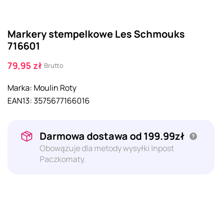
Markery stempelkowe Les Schmouks
716601
79,95 zł
Brutto
Marka:
Moulin Roty
EAN13:
3575677166016
Darmowa dostawa od 199.99zł
Obowązuje dla metody wysyłki Inpost
Paczkomaty.