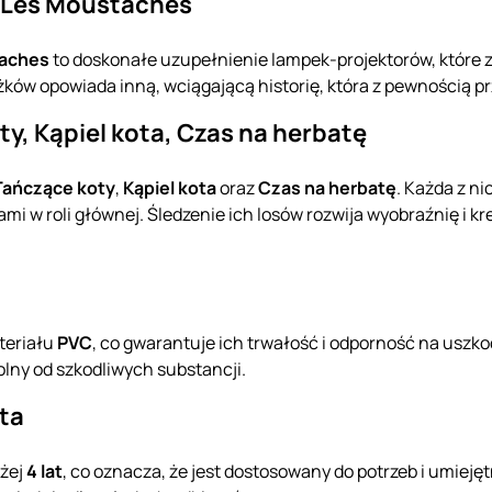
i Les Moustaches
taches
to doskonałe uzupełnienie lampek-projektorów, które 
ążków opowiada inną, wciągającą historię, która z pewnością
oty, Kąpiel kota, Czas na herbatę
Tańczące koty
,
Kąpiel kota
oraz
Czas na herbatę
. Każda z ni
mi w roli głównej. Śledzenie ich losów rozwija wyobraźnię i k
teriału
PVC
, co gwarantuje ich trwałość i odporność na uszk
olny od szkodliwych substancji.
ta
yżej
4 lat
, co oznacza, że jest dostosowany do potrzeb i umieję