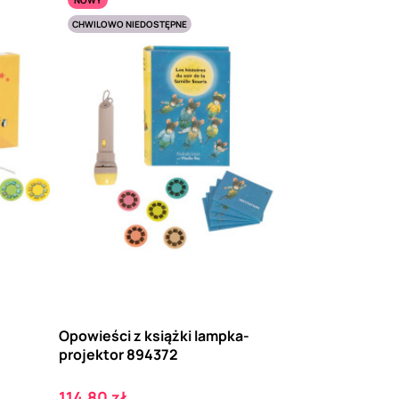
CHWILOWO NIEDOSTĘPNE
Opowieści z książki lampka-
projektor 894372
Cena
114,80 zł