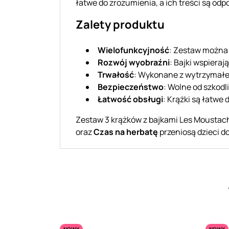
łatwe do zrozumienia, a ich treści są od
Zalety produktu
Wielofunkcyjność
: Zestaw można
Rozwój wyobraźni
: Bajki wspieraj
Trwałość
: Wykonane z wytrzymałe
Bezpieczeństwo
: Wolne od szkodl
Łatwość obsługi
: Krążki są łatwe
Zestaw 3 krążków z bajkami Les Moustache
oraz
Czas na herbatę
przeniosą dzieci do
NOWY
NOWY