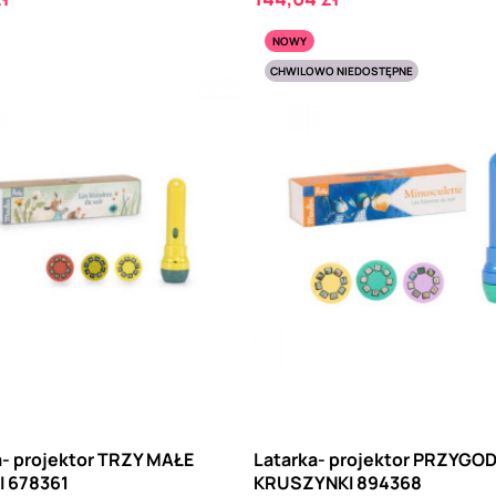
NOWY
CHWILOWO NIEDOSTĘPNE
a- projektor TRZY MAŁE
Latarka- projektor PRZYGO
I 678361
KRUSZYNKI 894368