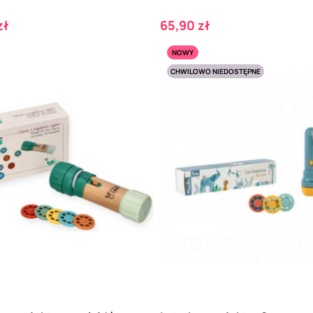
Cena
zł
65,90 zł
NOWY
CHWILOWO NIEDOSTĘPNE