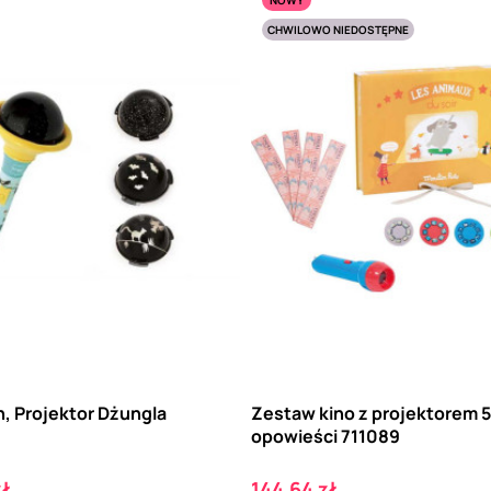
CHWILOWO NIEDOSTĘPNE
, Projektor Dżungla
Zestaw kino z projektorem 5
opowieści 711089
Cena
zł
144,64 zł