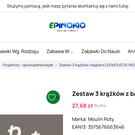
Służymy pomocą, jeśli masz pytania skontaktuj się z nami tutaj
awki Wg. Rodzaju
Zabawa W ...
Zabawki Do Nauki
An
Projektory - opowiadanie bajek
Zestaw 3 krążków z bajkami LES MOUSTACHE
Zestaw 3 krążków z 
0
27,68 zł
Brutto
Marka:
Moulin Roty
EAN13:
3575676663646