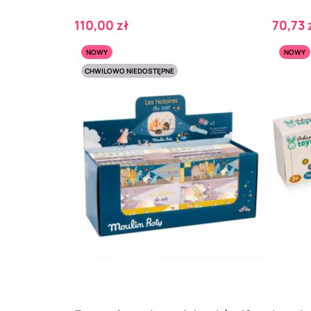
Cena
Cena
110,00 zł
70,73 
NOWY
NOWY
CHWILOWO NIEDOSTĘPNE