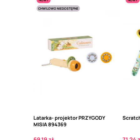
CHWILOWO NIEDOSTĘPNE
Latarka- projektor PRZYGODY
Scratch
MISIA 894369
Cena
Cena
69,19 zł
71,24 