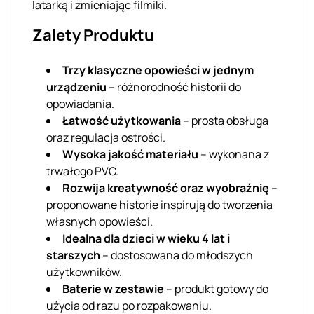
latarką i zmieniając filmiki.
Zalety Produktu
Trzy klasyczne opowieści w jednym
urządzeniu
– różnorodność historii do
opowiadania.
Łatwość użytkowania
– prosta obsługa
oraz regulacja ostrości.
Wysoka jakość materiału
– wykonana z
trwałego PVC.
Rozwija kreatywność oraz wyobraźnię
–
proponowane historie inspirują do tworzenia
własnych opowieści.
Idealna dla dzieci w wieku 4 lat i
starszych
– dostosowana do młodszych
użytkowników.
Baterie w zestawie
– produkt gotowy do
użycia od razu po rozpakowaniu.