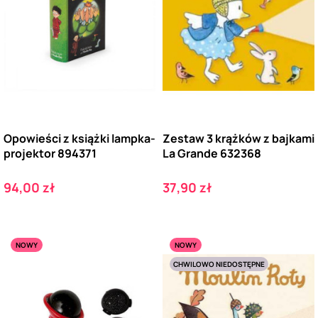
Opowieści z książki lampka-
Zestaw 3 krążków z bajkami
projektor 894371
La Grande 632368
Cena
Cena
94,00 zł
37,90 zł
NOWY
NOWY
CHWILOWO NIEDOSTĘPNE