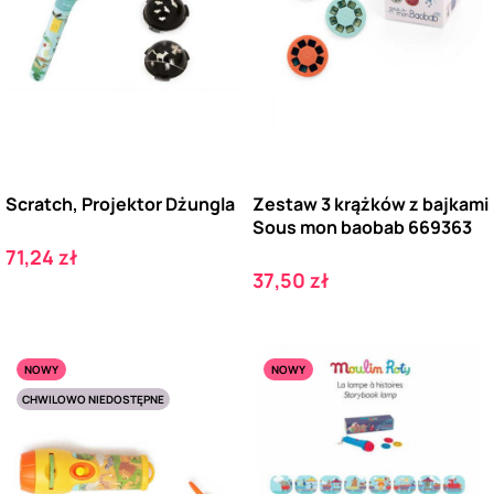
Scratch, Projektor Dżungla
Zestaw 3 krążków z bajkami
Sous mon baobab 669363
Cena
71,24 zł
Cena
37,50 zł
NOWY
NOWY
CHWILOWO NIEDOSTĘPNE