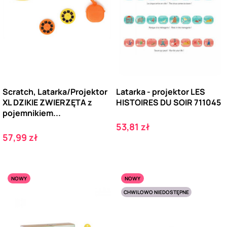
Scratch, Latarka/Projektor
Latarka - projektor LES
XL DZIKIE ZWIERZĘTA z
HISTOIRES DU SOIR 711045
pojemnikiem...
Cena
53,81 zł
Cena
57,99 zł
NOWY
NOWY
CHWILOWO NIEDOSTĘPNE