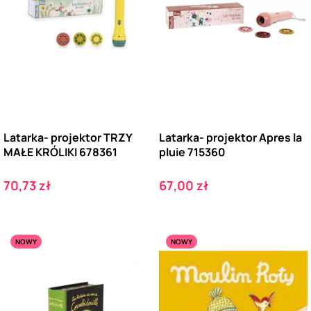
Latarka- projektor TRZY
Latarka- projektor Apres la
MAŁE KRÓLIKI 678361
pluie 715360
Cena
Cena
70,73 zł
67,00 zł
NOWY
NOWY