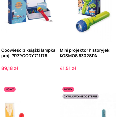
Opowieści z książki lampka
Mini projektor historyjek
proj. PRZYGODY 711176
KOSMOS 6302SPA
Cena
Cena
89,18 zł
41,51 zł
NOWY
NOWY
CHWILOWO NIEDOSTĘPNE