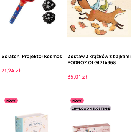
Scratch, Projektor Kosmos
Zestaw 3 krążków z bajkami
PODRÓŻ OLGI 714368
Cena
71,24 zł
Cena
35,01 zł
NOWY
NOWY
CHWILOWO NIEDOSTĘPNE