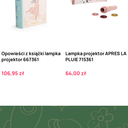
Opowieści z książki lampka
Lampka projektor APRES LA
projektor 667361
PLUIE 715361
Cena
Cena
106,95 zł
64,00 zł