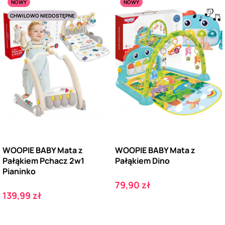
NOWY
NOWY
CHWILOWO NIEDOSTĘPNE
WOOPIE BABY Mata z
WOOPIE BABY Mata z
Pałąkiem Pchacz 2w1
Pałąkiem Dino
Pianinko
Cena
79,90 zł
Cena
139,99 zł