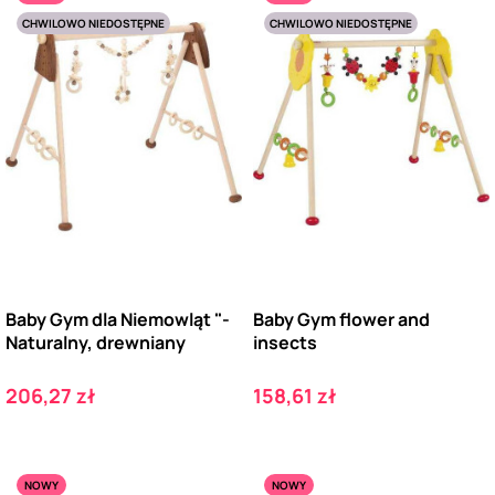
CHWILOWO NIEDOSTĘPNE
CHWILOWO NIEDOSTĘPNE
Baby Gym dla Niemowląt "-
Baby Gym flower and
Naturalny, drewniany
insects
Cena
Cena
206,27 zł
158,61 zł
NOWY
NOWY