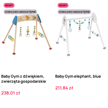
NOWY
NOWY
CHWILOWO NIEDOSTĘPNE
CHWILOWO NIEDOSTĘPNE
Baby Gym z dźwiękiem,
Baby Gym elephant, blue
zwierzęta gospodarskie
Cena
211,84 zł
Cena
238,01 zł