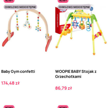
NOWY
NOWY
CHWILOWO NIEDOSTĘPNE
CHWILOWO NIEDOSTĘPNE
Baby Gym confetti
WOOPIE BABY Stojak z
Grzechotkami
Cena
174,48 zł
Cena
86,79 zł
NOWY
NOWY