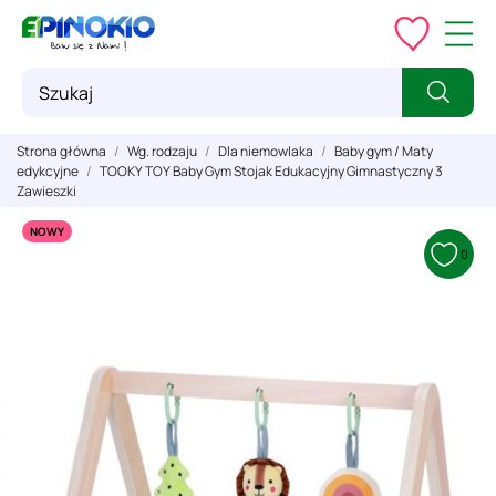
Strona główna
Wg. rodzaju
Dla niemowlaka
Baby gym / Maty
edykcyjne
TOOKY TOY Baby Gym Stojak Edukacyjny Gimnastyczny 3
Zawieszki
NOWY
0