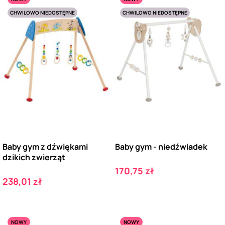
CHWILOWO NIEDOSTĘPNE
CHWILOWO NIEDOSTĘPNE
Baby gym z dźwiękami
Baby gym - niedźwiadek
dzikich zwierząt
Cena
170,75 zł
Cena
238,01 zł
NOWY
NOWY