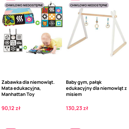
CHWILOWO NIEDOSTĘPNE
CHWILOWO NIEDOSTĘPNE
Zabawka dla niemowląt.
Baby gym, pałąk
Mata edukacyjna,
edukacyjny dla niemowląt z
Manhattan Toy
misiem
Cena
Cena
90,12 zł
130,23 zł