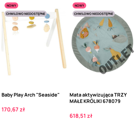
NOWY
NOWY
CHWILOWO NIEDOSTĘPNE
CHWILOWO NIEDOSTĘPNE
Baby Play Arch "Seaside"
Mata aktywizująca TRZY
MAŁE KRÓLIKI 678079
Cena
170,67 zł
Cena
618,51 zł