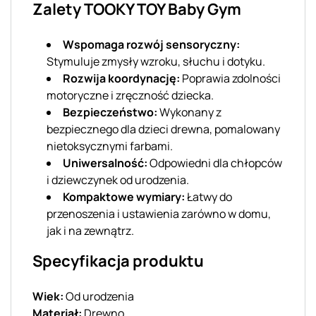
Zalety TOOKY TOY Baby Gym
Wspomaga rozwój sensoryczny:
Stymuluje zmysły wzroku, słuchu i dotyku.
Rozwija koordynację:
Poprawia zdolności
motoryczne i zręczność dziecka.
Bezpieczeństwo:
Wykonany z
bezpiecznego dla dzieci drewna, pomalowany
nietoksycznymi farbami.
Uniwersalność:
Odpowiedni dla chłopców
i dziewczynek od urodzenia.
Kompaktowe wymiary:
Łatwy do
przenoszenia i ustawienia zarówno w domu,
jak i na zewnątrz.
Specyfikacja produktu
Wiek:
Od urodzenia
Materiał:
Drewno