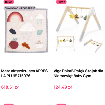
NOWY
NOWY
CHWILOWO NIEDOSTĘPNE
Mata aktywizująca APRES
Viga PolarB Pałąk Stojak dla
LA PLUIE 715076
Niemowląt Baby Gym
Cena
Cena
618,51 zł
124,49 zł