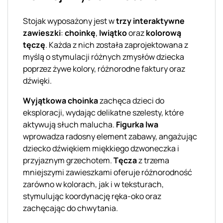
Stojak wyposażony jest w
trzy interaktywne
zawieszki
:
choinkę
,
lwiątko
oraz
kolorową
tęczę
. Każda z nich została zaprojektowana z
myślą o stymulacji różnych zmysłów dziecka
poprzez żywe kolory, różnorodne faktury oraz
dźwięki.
Wyjątkowa choinka
zachęca dzieci do
eksploracji, wydając delikatne szelesty, które
aktywują słuch malucha.
Figurka lwa
wprowadza radosny element zabawy, angażując
dziecko dźwiękiem miękkiego dzwoneczka i
przyjaznym grzechotem.
Tęcza
z trzema
mniejszymi zawieszkami oferuje różnorodność
zarówno w kolorach, jak i w teksturach,
stymulując koordynację ręka-oko oraz
zachęcając do chwytania.