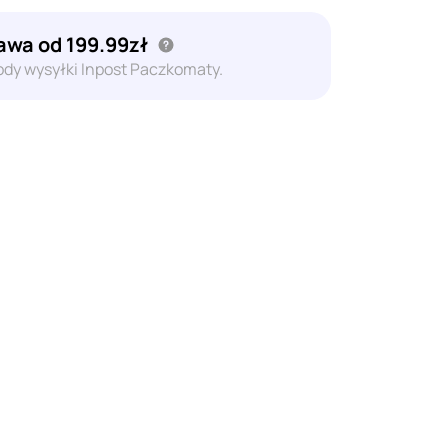
wa od 199.99zł
dy wysyłki Inpost Paczkomaty.