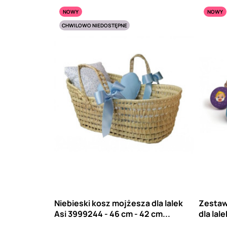
NOWY
NOWY
CHWILOWO NIEDOSTĘPNE
Niebieski kosz mojżesza dla lalek
Zestaw
Asi 3999244 - 46 cm - 42 cm...
dla lale