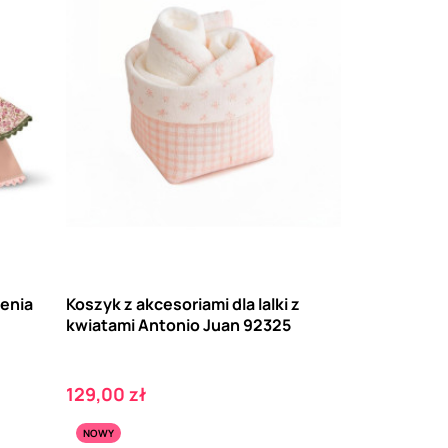
enia
Koszyk z akcesoriami dla lalki z
kwiatami Antonio Juan 92325
Cena
129,00 zł
NOWY