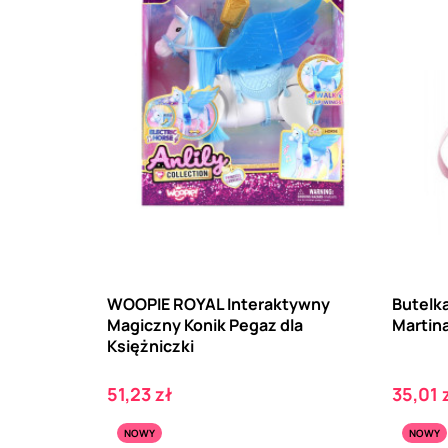
WOOPIE ROYAL Interaktywny
Butelka
Magiczny Konik Pegaz dla
Martin
Księżniczki
Cena
Cena
51,23 zł
35,01 
NOWY
NOWY