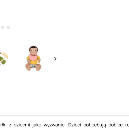
keyboard_arrow_right
iłki z dziećmi jako wyzwanie. Dzieci potrzebują dobrze r