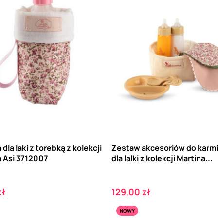
 dla laki z torebką z kolekcji
Zestaw akcesoriów do karmi
a Asi 3712007
dla lalki z kolekcji Martina...
Cena
zł
129,00 zł
NOWY