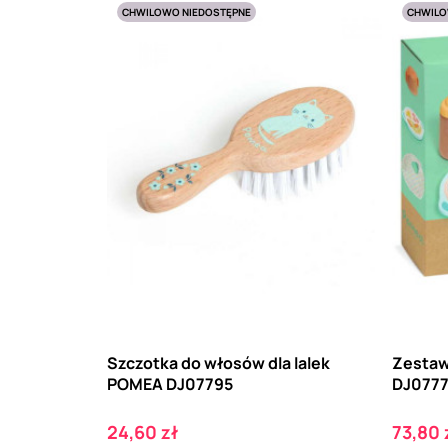
CHWILOWO NIEDOSTĘPNE
CHWILO
Szczotka do włosów dla lalek
Zestaw
POMEA DJ07795
DJ077
Cena
Cena
24,60 zł
73,80 