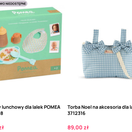
WO NIEDOSTĘPNE
 lunchowy dla lalek POMEA
Torba Noel na akcesoria dla la
78
3712316
Cena
zł
89,00 zł