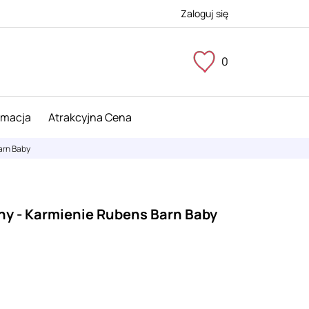
Zaloguj się
0
imacja
Atrakcyjna Cena
arn Baby
ny - Karmienie Rubens Barn Baby