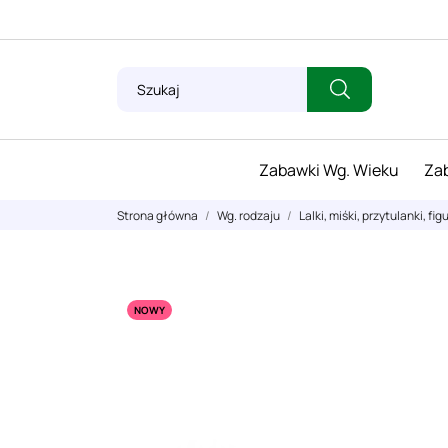
Zabawki Wg. Wieku
Zab
Strona główna
Wg. rodzaju
Lalki, miśki, przytulanki, fig
NOWY