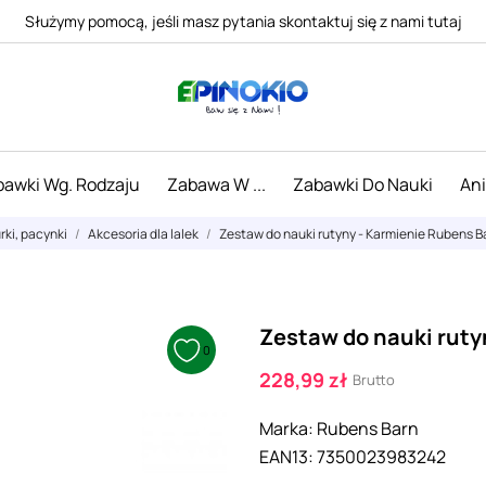
Służymy pomocą, jeśli masz pytania skontaktuj się z nami tutaj
awki Wg. Rodzaju
Zabawa W ...
Zabawki Do Nauki
An
urki, pacynki
Akcesoria dla lalek
Zestaw do nauki rutyny - Karmienie Rubens B
Zestaw do nauki ruty
0
228,99 zł
Brutto
Marka:
Rubens Barn
EAN13:
7350023983242