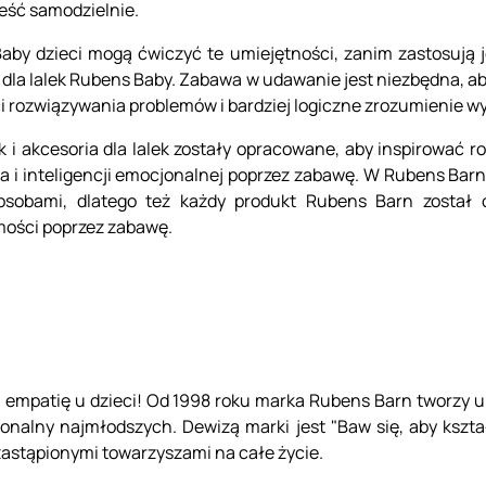
eść samodzielnie.
aby dzieci mogą ćwiczyć te umiejętności, zanim zastosują 
dla lalek Rubens Baby. Zabawa w udawanie jest niezbędna, a
 rozwiązywania problemów i bardziej logiczne zrozumienie w
k i akcesoria dla lalek zostały opracowane, aby inspirować ro
ała i inteligencji emocjonalnej poprzez zabawę. W Rubens B
 osobami, dlatego też każdy produkt Rubens Barn został
mości poprzez zabawę.
ją empatię u dzieci! Od 1998 roku marka Rubens Barn tworzy un
onalny najmłodszych. Dewizą marki jest "Baw się, aby kszta
zastąpionymi towarzyszami na całe życie.