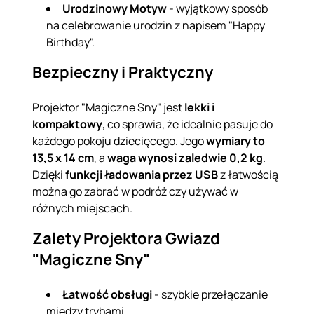
Urodzinowy Motyw
- wyjątkowy sposób
na celebrowanie urodzin z napisem "Happy
Birthday".
Bezpieczny i Praktyczny
Projektor "Magiczne Sny" jest
lekki i
kompaktowy
, co sprawia, że idealnie pasuje do
każdego pokoju dziecięcego. Jego
wymiary to
13,5 x 14 cm
, a
waga wynosi zaledwie 0,2 kg
.
Dzięki
funkcji ładowania przez USB
z łatwością
można go zabrać w podróż czy używać w
różnych miejscach.
Zalety Projektora Gwiazd
"Magiczne Sny"
Łatwość obsługi
- szybkie przełączanie
między trybami.