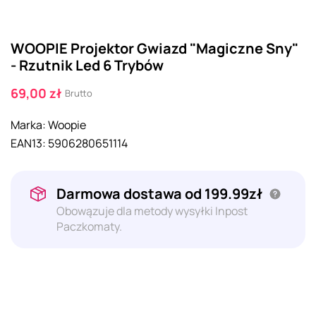
WOOPIE Projektor Gwiazd "Magiczne Sny"
- Rzutnik Led 6 Trybów
69,00 zł
Brutto
Marka:
Woopie
EAN13:
5906280651114
Darmowa dostawa od 199.99zł
Obowązuje dla metody wysyłki Inpost
Paczkomaty.