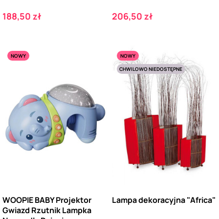
Cena
Cena
188,50 zł
206,50 zł
NOWY
NOWY
CHWILOWO NIEDOSTĘPNE
WOOPIE BABY Projektor
Lampa dekoracyjna "Africa"
Gwiazd Rzutnik Lampka