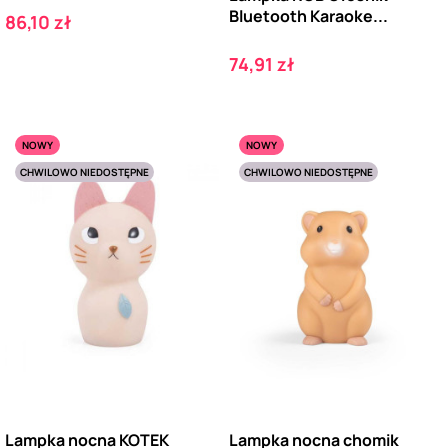
Bluetooth Karaoke...
Cena
86,10 zł
Cena
74,91 zł
NOWY
NOWY
CHWILOWO NIEDOSTĘPNE
CHWILOWO NIEDOSTĘPNE
Lampka nocna KOTEK
Lampka nocna chomik