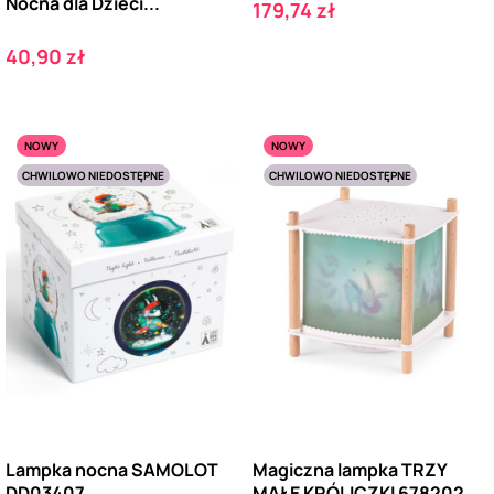
Nocna dla Dzieci...
Cena
179,74 zł
Cena
40,90 zł
NOWY
NOWY
CHWILOWO NIEDOSTĘPNE
CHWILOWO NIEDOSTĘPNE
Lampka nocna SAMOLOT
Magiczna lampka TRZY
DD03407
MAŁE KRÓLICZKI 678202