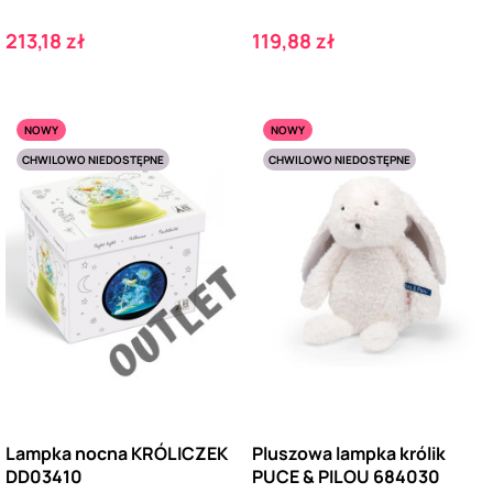
Cena
Cena
213,18 zł
119,88 zł
NOWY
NOWY
CHWILOWO NIEDOSTĘPNE
CHWILOWO NIEDOSTĘPNE
Lampka nocna KRÓLICZEK
Pluszowa lampka królik
DD03410
PUCE & PILOU 684030