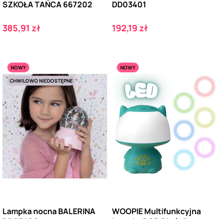
SZKOŁA TAŃCA 667202
DD03401
Cena
Cena
385,91 zł
192,19 zł
NOWY
NOWY
CHWILOWO NIEDOSTĘPNE
Lampka nocna BALERINA
WOOPIE Multifunkcyjna