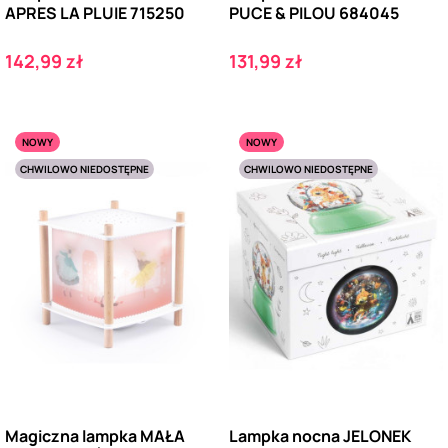
APRES LA PLUIE 715250
PUCE & PILOU 684045
Cena
Cena
142,99 zł
131,99 zł
NOWY
NOWY
CHWILOWO NIEDOSTĘPNE
CHWILOWO NIEDOSTĘPNE
Magiczna lampka MAŁA
Lampka nocna JELONEK