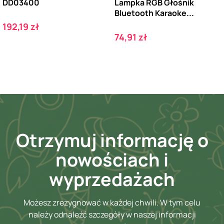
DD03400
Lampka RGB Głośnik
Bluetooth Karaoke...
Cena
192,19 zł
Cena
74,91 zł
Otrzymuj informację o
nowościach i
wyprzedażach
Możesz zrezygnować w każdej chwili. W tym celu
należy odnaleźć szczegóły w naszej informacji