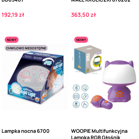
Cena
Cena
192,19 zł
363,50 zł
NOWY
NOWY
CHWILOWO NIEDOSTĘPNE
Lampka nocna 6700
WOOPIE Multifunkcyjna
Lampka RGB Głośnik