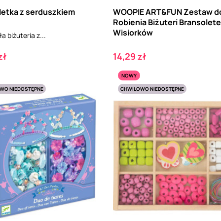
letka z serduszkiem
WOOPIE ART&FUN Zestaw d
Robienia Biżuteri Bransolet
Wisiorków
 biżuteria z...
Cena
zł
14,29 zł
NOWY
WO NIEDOSTĘPNE
CHWILOWO NIEDOSTĘPNE