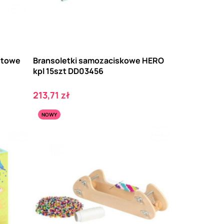
letowe
Bransoletki samozaciskowe HERO
kpl 15szt DD03456
Cena
213,71 zł
NOWY