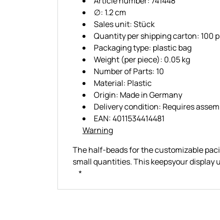
Article number: 741448
∅: 1.2 cm
Sales unit: Stück
Quantity per shipping carton: 100 
Packaging type: plastic bag
Weight (per piece): 0.05 kg
Number of Parts: 10
Material: Plastic
Origin: Made in Germany
Delivery condition: Requires assem
EAN: 4011534414481
Warning
The half-beads for the customizable pacif
small quantities. This keepsyour display u
*