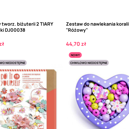
tworz. biżuterii 2 TIARY
Zestaw do nawlekania korali
ski DJ00038
"Różowy"
Cena
zł
44,70 zł
NOWY
WO NIEDOSTĘPNE
CHWILOWO NIEDOSTĘPNE