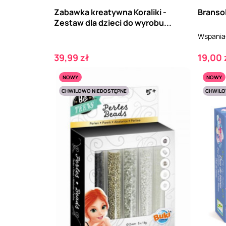
Zabawka kreatywna Koraliki -
Branso
Zestaw dla dzieci do wyrobu...
Wspaniała
Cena
Cena
39,99 zł
19,00 
NOWY
NOWY
CHWILOWO NIEDOSTĘPNE
CHWILO