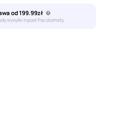
wa od 199.99zł
dy wysyłki Inpost Paczkomaty.