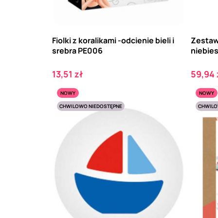
Fiolki z koralikami -odcienie bieli i
Zestaw 
srebra PE006
niebie
Cena
Cena
13,51 zł
59,94 
NOWY
NOWY
CHWILOWO NIEDOSTĘPNE
CHWILO