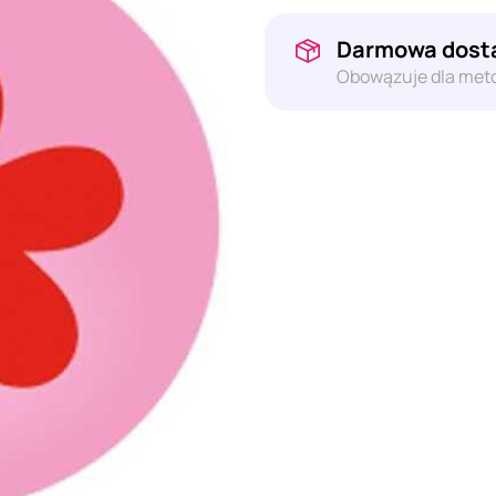
Darmowa dosta
Obowązuje dla meto