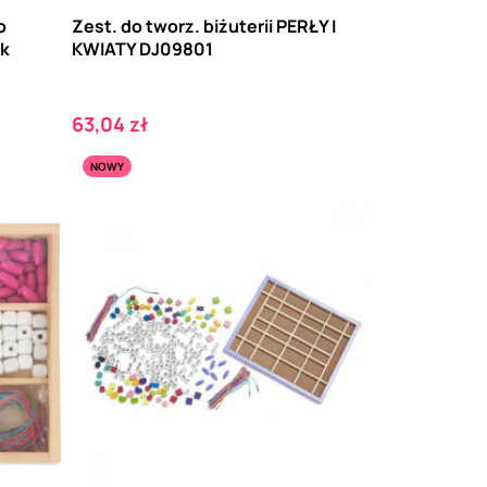
o
Zest. do tworz. biżuterii PERŁY I
ek
KWIATY DJ09801
Cena
63,04 zł
NOWY