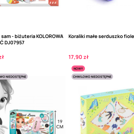
o sam - biżuteria KOLOROWA
Koraliki małe serduszko fio
Ć DJ07957
Cena
zł
17,90 zł
NOWY
WO NIEDOSTĘPNE
CHWILOWO NIEDOSTĘPNE