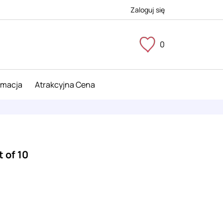
Zaloguj się
0
imacja
Atrakcyjna Cena
t of 10