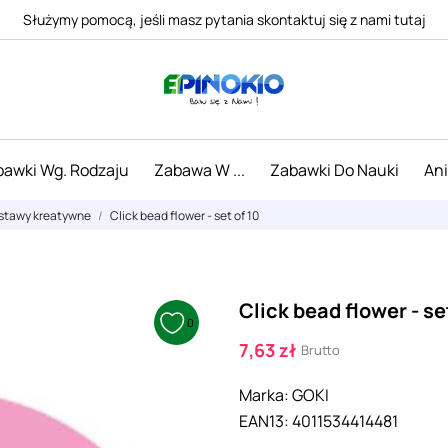
Służymy pomocą, jeśli masz pytania skontaktuj się z nami tutaj
awki Wg. Rodzaju
Zabawa W ...
Zabawki Do Nauki
An
zestawy kreatywne
Click bead flower - set of 10
Click bead flower - se
0
7,63 zł
Brutto
Marka:
GOKI
EAN13:
4011534414481