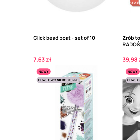
Click bead boat - set of 10
Zrób t
RADOŚ
Cena
Cena
7,63 zł
39,98 
NOWY
NOWY
CHWILOWO NIEDOSTĘPNE
CHWILO