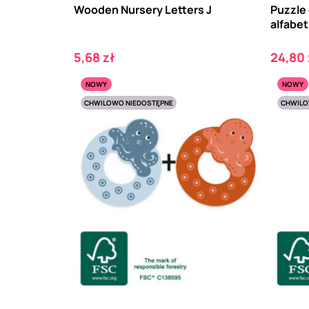
Wooden Nursery Letters J
Puzzle
alfabet
Cena
Cena
5,68 zł
24,80 
NOWY
NOWY
CHWILOWO NIEDOSTĘPNE
CHWILO