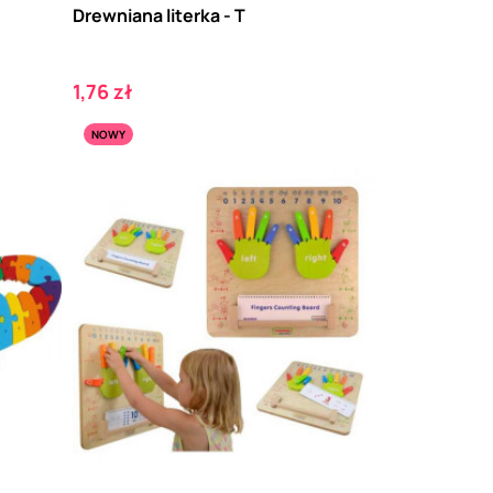
Drewniana literka - T
Cena
1,76 zł
NOWY