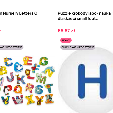
 Nursery Letters Q
Puzzle krokodyl abc- nauka l
dla dzieci small foot...
Cena
ł
66,67 zł
NOWY
WO NIEDOSTĘPNE
CHWILOWO NIEDOSTĘPNE