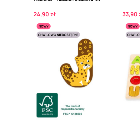
Cena
Cena
24,90 zł
33,90 
NOWY
NOWY
CHWILOWO NIEDOSTĘPNE
CHWILO