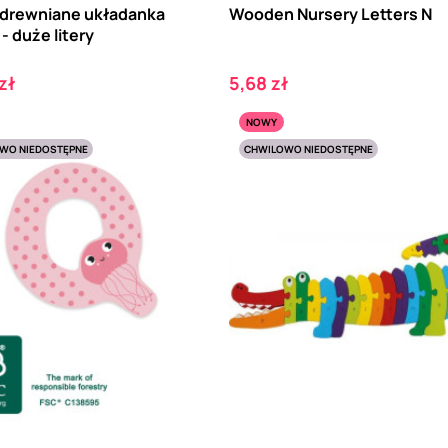
 drewniane układanka
Wooden Nursery Letters N
 - duże litery
Cena
zł
5,68 zł
NOWY
WO NIEDOSTĘPNE
CHWILOWO NIEDOSTĘPNE