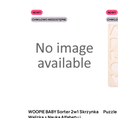
NOWY
NOWY
CHWILOWO NIEDOSTĘPNE
CHWILO
WOOPIE BABY Sorter 2w1 Skrzynka
Puzzle 
Walizka + Nauka Alfabetu i...