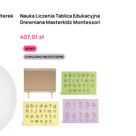
iterek
Nauka Liczenia Tablica Edukacyjna
Drewniana Masterkidz Montessori
Cena
407,01 zł
NOWY
CHWILOWO NIEDOSTĘPNE