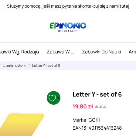
Służymy pomocą, jeśli masz pytania skontaktuj się z nami tutaj
awki Wg. Rodzaju
Zabawa W ...
Zabawki Do Nauki
An
Literki i cyferki
Letter Y - set of 6
Letter Y - set of 6
0
19,80 zł
Brutto
Marka:
GOKI
EAN13:
4011534413248