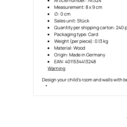
Article number: 741324
Measurement: 8 x 9 cm
∅: 0 cm
Sales unit: Stück
Quantity per shipping carton: 240 
Packaging type: Card
Weight (per piece): 0.13 kg
Material: Wood
Origin: Made in Germany
EAN: 4011534413248
Warning
Design your child's room and walls with b
*