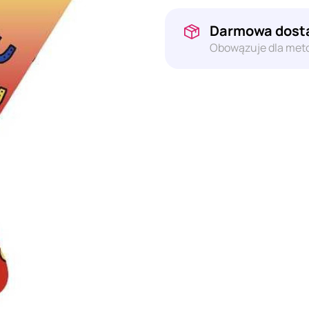
Darmowa dosta
Obowązuje dla meto