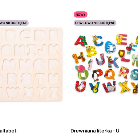
NOWY
WO NIEDOSTĘPNE
CHWILOWO NIEDOSTĘPNE
alfabet
Drewniana literka - U