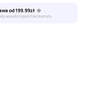
wa od 199.99zł
dy wysyłki Inpost Paczkomaty.