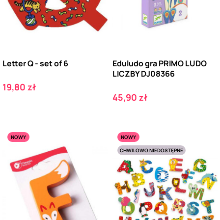
Letter Q - set of 6
Eduludo gra PRIMO LUDO
LICZBY DJ08366
Cena
19,80 zł
Cena
45,90 zł
NOWY
NOWY
CHWILOWO NIEDOSTĘPNE