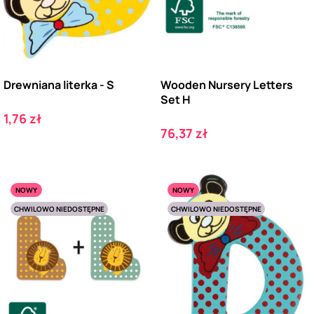
Drewniana literka - S
Wooden Nursery Letters
Set H
Cena
1,76 zł
Cena
76,37 zł
NOWY
NOWY
CHWILOWO NIEDOSTĘPNE
CHWILOWO NIEDOSTĘPNE