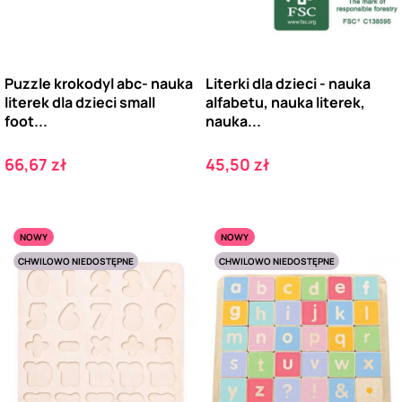
Puzzle krokodyl abc- nauka
Literki dla dzieci - nauka
literek dla dzieci small
alfabetu, nauka literek,
foot...
nauka...
Cena
Cena
66,67 zł
45,50 zł
NOWY
NOWY
CHWILOWO NIEDOSTĘPNE
CHWILOWO NIEDOSTĘPNE