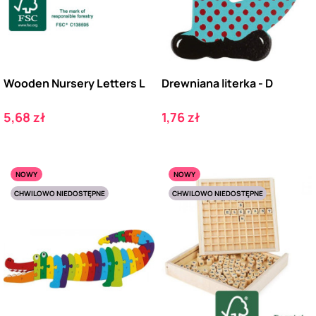
Wooden Nursery Letters L
Drewniana literka - D
Cena
Cena
5,68 zł
1,76 zł
NOWY
NOWY
CHWILOWO NIEDOSTĘPNE
CHWILOWO NIEDOSTĘPNE