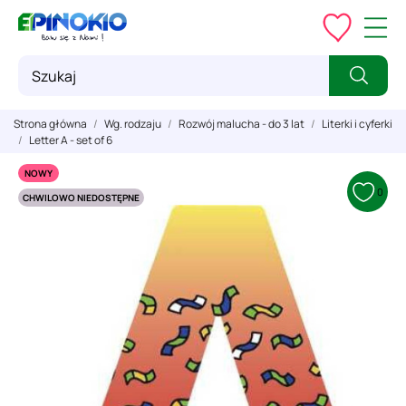
Strona główna
Wg. rodzaju
Rozwój malucha - do 3 lat
Literki i cyferki
Letter A - set of 6
NOWY
0
CHWILOWO NIEDOSTĘPNE