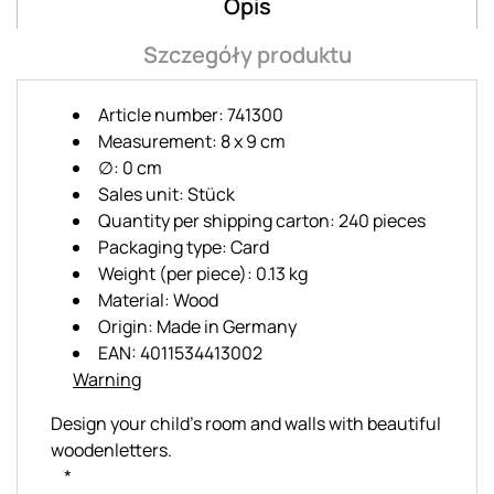
Opis
Szczegóły produktu
Article number: 741300
Measurement: 8 x 9 cm
∅: 0 cm
Sales unit: Stück
Quantity per shipping carton: 240 pieces
Packaging type: Card
Weight (per piece): 0.13 kg
Material: Wood
Origin: Made in Germany
EAN: 4011534413002
Warning
Design your child's room and walls with beautiful
woodenletters.
*