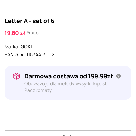
Letter A - set of 6
19,80 zł
Brutto
Marka:
GOKI
EAN13:
4011534413002
Darmowa dostawa od 199.99zł
Obowązuje dla metody wysyłki Inpost
Paczkomaty.