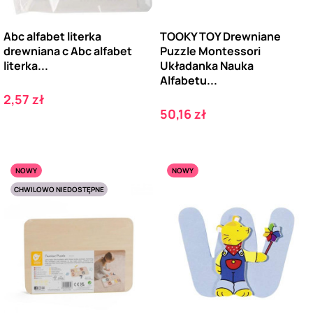
Abc alfabet literka
TOOKY TOY Drewniane
drewniana c Abc alfabet
Puzzle Montessori
literka...
Układanka Nauka
Alfabetu...
Cena
2,57 zł
Cena
50,16 zł
NOWY
NOWY
CHWILOWO NIEDOSTĘPNE