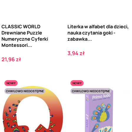
CLASSIC WORLD
Literka w alfabet dla dzieci,
Drewniane Puzzle
nauka czytania goki -
Numeryczne Cyferki
zabawka...
Montessori...
Cena
3,94 zł
Cena
21,96 zł
NOWY
NOWY
CHWILOWO NIEDOSTĘPNE
CHWILOWO NIEDOSTĘPNE