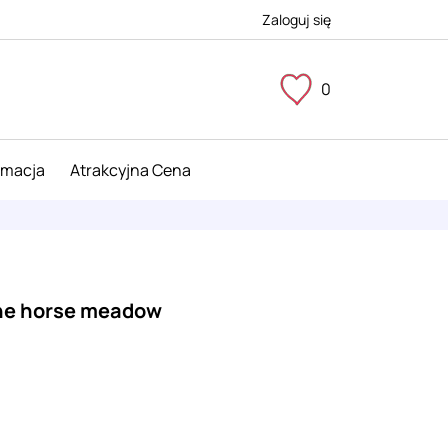
Zaloguj się
0
imacja
Atrakcyjna Cena
he horse meadow