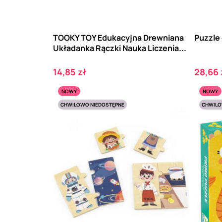
TOOKY TOY Edukacyjna Drewniana
Puzzle 
Układanka Rączki Nauka Liczenia...
Cena
Cena
14,85 zł
28,66 
NOWY
NOWY
CHWILOWO NIEDOSTĘPNE
CHWILO