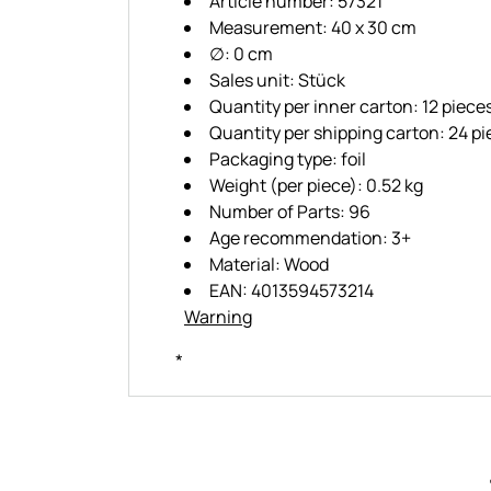
Article number: 57321
Measurement: 40 x 30 cm
∅: 0 cm
Sales unit: Stück
Quantity per inner carton: 12 piece
Quantity per shipping carton: 24 p
Packaging type: foil
Weight (per piece): 0.52 kg
Number of Parts: 96
Age recommendation: 3+
Material: Wood
EAN: 4013594573214
Warning
*