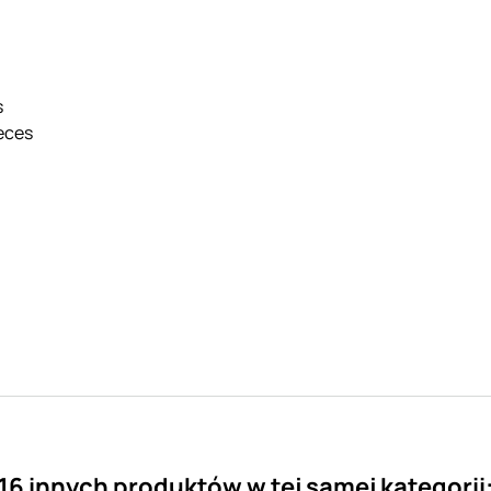
s
ieces
16 innych produktów w tej samej kategorii