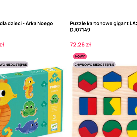
dla dzieci - Arka Noego
Puzzle kartonowe gigant LA
DJ07149
Cena
zł
72,26 zł
NOWY
WO NIEDOSTĘPNE
CHWILOWO NIEDOSTĘPNE