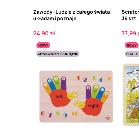
Zawody i Ludzie z całego świata-
Scratc
układam i poznaje
36 szt.
Cena
Cena
24,90 zł
77,99 
NOWY
NOWY
CHWILOWO NIEDOSTĘPNE
CHWILO