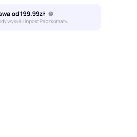
wa od 199.99zł
dy wysyłki Inpost Paczkomaty.