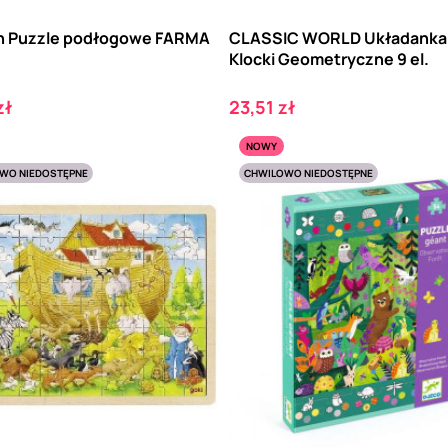
h Puzzle podłogowe FARMA
CLASSIC WORLD Układanka 
Klocki Geometryczne 9 el.
Cena
zł
23,51 zł
NOWY
WO NIEDOSTĘPNE
CHWILOWO NIEDOSTĘPNE