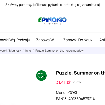
Służymy pomocą, jeśli masz pytania skontaktuj się z nami tutaj
awki Wg. Rodzaju
Zabawa W ...
Zabawki Do Nauki
An
uwanki / Magnesy
Inne
Puzzle, Summer on the horse meadow
Puzzle, Summer on t
0
31,41 zł
Brutto
Marka:
GOKI
EAN13:
4013594573214