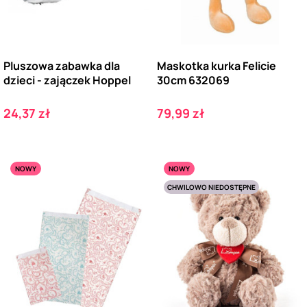
Pluszowa zabawka dla
Maskotka kurka Felicie
dzieci - zajączek Hoppel
30cm 632069
Cena
Cena
24,37 zł
79,99 zł
NOWY
NOWY
CHWILOWO NIEDOSTĘPNE