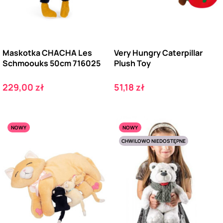
Maskotka CHACHA Les
Very Hungry Caterpillar
Schmoouks 50cm 716025
Plush Toy
Cena
Cena
229,00 zł
51,18 zł
NOWY
NOWY
CHWILOWO NIEDOSTĘPNE