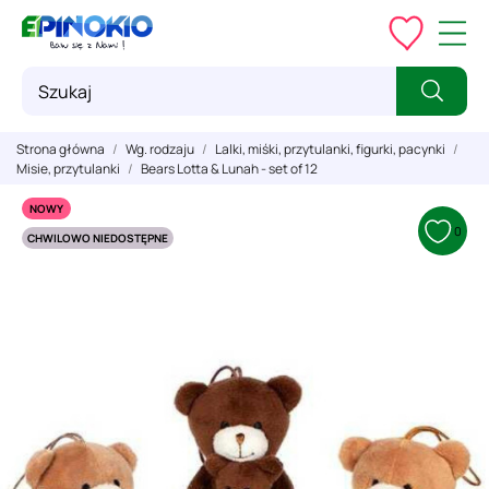
Strona główna
Wg. rodzaju
Lalki, miśki, przytulanki, figurki, pacynki
Misie, przytulanki
Bears Lotta & Lunah - set of 12
NOWY
0
CHWILOWO NIEDOSTĘPNE