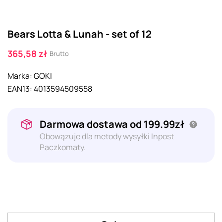
Bears Lotta & Lunah - set of 12
365,58 zł
Brutto
Marka:
GOKI
EAN13:
4013594509558
Darmowa dostawa od 199.99zł
Obowązuje dla metody wysyłki Inpost
Paczkomaty.