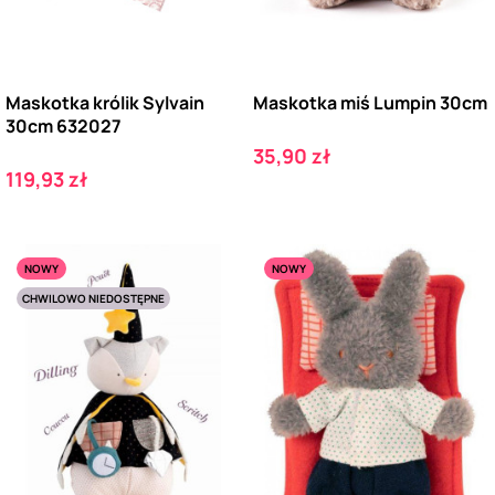
Maskotka królik Sylvain
Maskotka miś Lumpin 30cm
30cm 632027
Cena
35,90 zł
Cena
119,93 zł
NOWY
NOWY
CHWILOWO NIEDOSTĘPNE