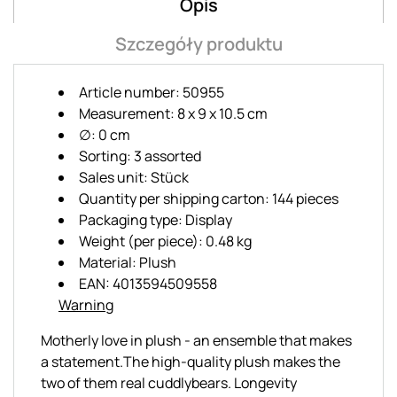
Opis
Szczegóły produktu
Article number: 50955
Measurement: 8 x 9 x 10.5 cm
∅: 0 cm
Sorting: 3 assorted
Sales unit: Stück
Quantity per shipping carton: 144 pieces
Packaging type: Display
Weight (per piece): 0.48 kg
Material: Plush
EAN: 4013594509558
Warning
Motherly love in plush - an ensemble that makes
a statement.The high-quality plush makes the
two of them real cuddlybears. Longevity