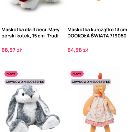
Maskotka dla dzieci. Mały
Maskotka kurczątko 13 cm
perski kotek, 15 cm, Trudi
DOOKOŁA ŚWIATA 719050
Cena
Cena
68,57 zł
64,58 zł
NOWY
NOWY
CHWILOWO NIEDOSTĘPNE
CHWILOWO NIEDOSTĘPNE