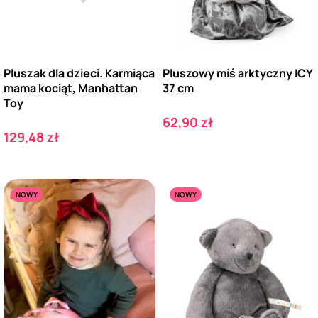
Pluszak dla dzieci. Karmiąca
Pluszowy miś arktyczny ICY
mama kociąt, Manhattan
37 cm
Toy
Cena
62,90 zł
Cena
129,48 zł
NOWY
NOWY