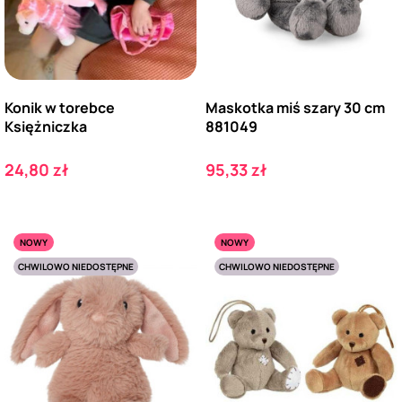
Konik w torebce
Maskotka miś szary 30 cm
Księżniczka
881049
Cena
Cena
24,80 zł
95,33 zł
NOWY
NOWY
CHWILOWO NIEDOSTĘPNE
CHWILOWO NIEDOSTĘPNE