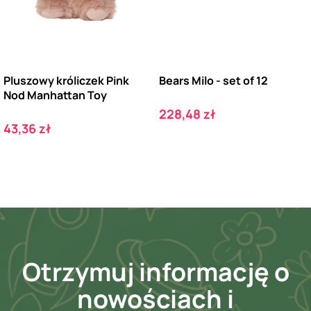
Pluszowy króliczek Pink
Bears Milo - set of 12
Nod Manhattan Toy
Cena
228,48 zł
Cena
43,36 zł
Otrzymuj informację o
nowościach i