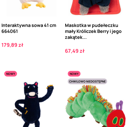
Interaktywna sowa 41 cm
Maskotka w pudełeczku
664061
mały Króliczek Berry i jego
zakątek...
Cena
179,89 zł
Cena
67,49 zł
NOWY
NOWY
CHWILOWO NIEDOSTĘPNE