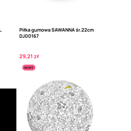
L
Piłka gumowa SAWANNA śr.22cm
DJ00167
Cena
29,21 zł
NOWY