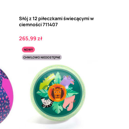
Słój z 12 piłeczkami świecącymi w
ciemności 711407
Cena
265,99 zł
NOWY
CHWILOWO NIEDOSTĘPNE