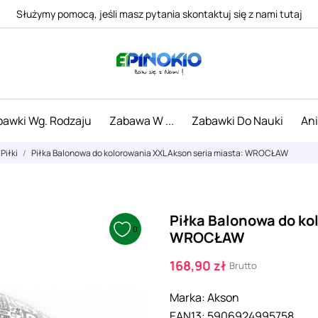
Służymy pomocą, jeśli masz pytania skontaktuj się z nami tutaj
awki Wg. Rodzaju
Zabawa W ...
Zabawki Do Nauki
An
Piłki
Piłka Balonowa do kolorowania XXL Akson seria miasta: WROCŁAW
Piłka Balonowa do ko
0
WROCŁAW
168,90 zł
Brutto
Marka:
Akson
EAN13:
5906924995758