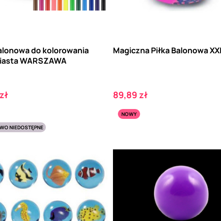
Balonowa do kolorowania
Magiczna Piłka Balonowa XX
miasta WARSZAWA
Cena
zł
89,89 zł
NOWY
WO NIEDOSTĘPNE