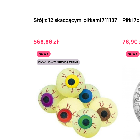
Słój z 12 skaczącymi piłkami 711187
Piłki 7
Cena
Cena
568,88 zł
78,90 
NOWY
NOWY
CHWILOWO NIEDOSTĘPNE