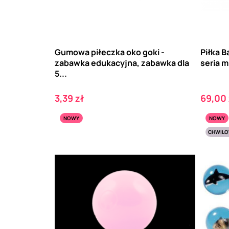
Gumowa piłeczka oko goki -
Piłka 
zabawka edukacyjna, zabawka dla
seria 
5...
Cena
Cena
3,39 zł
69,00 
NOWY
NOWY
CHWILO