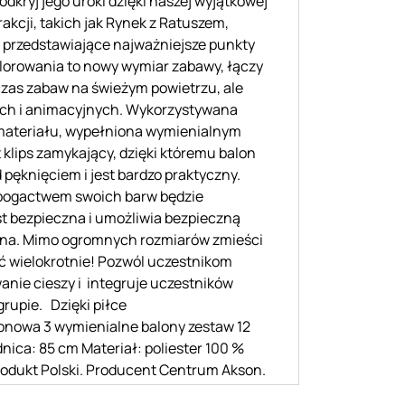
kryj jego uroki dzięki naszej wyjątkowej
akcji, takich jak Rynek z Ratuszem,
e przedstawiające najważniejsze punkty
olorowania to nowy wymiar zabawy, łączy
dczas zabaw na świeżym powietrzu, ale
nych i animacyjnych. Wykorzystywana
materiału, wypełniona wymienialnym
klips zamykający, dzięki któremu balon
pęknięciem i jest bardzo praktyczny.
a bogactwem swoich barw będzie
st bezpieczna i umożliwia bezpieczną
czna. Mimo ogromnych rozmiarów zmieści
wać wielokrotnie! Pozwól uczestnikom
anie cieszy i integruje uczestników
grupie. Dzięki piłce
alonowa 3 wymienialne balony zestaw 12
ica: 85 cm Materiał: poliester 100 %
rodukt Polski. Producent Centrum Akson.