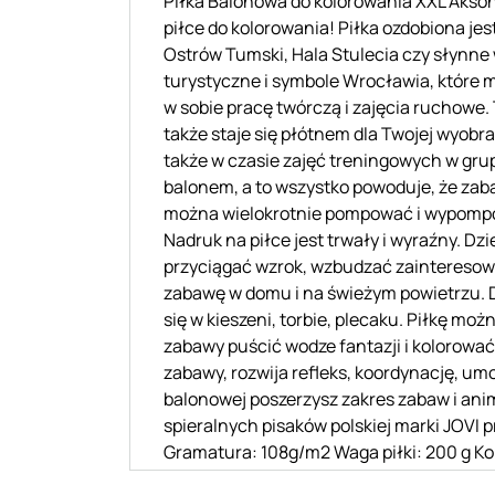
Piłka Balonowa do kolorowania XXL Akson
piłce do kolorowania! Piłka ozdobiona je
Ostrów Tumski, Hala Stulecia czy słynne
turystyczne i symbole Wrocławia, które 
w sobie pracę twórczą i zajęcia ruchowe.
także staje się płótnem dla Twojej wyob
także w czasie zajęć treningowych w gr
balonem, a to wszystko powoduje, że zab
można wielokrotnie pompować i wypompowy
Nadruk na piłce jest trwały i wyraźny. 
przyciągać wzrok, wzbudzać zainteresowa
zabawę w domu i na świeżym powietrzu. 
się w kieszeni, torbie, plecaku. Piłkę mo
zabawy puścić wodze fantazji i kolorowa
zabawy, rozwija refleks, koordynację, umo
balonowej poszerzysz zakres zabaw i anim
spieralnych pisaków polskiej marki JOVI
Gramatura: 108g/m2 Waga piłki: 200 g Ko