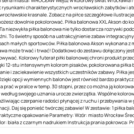
 seria miasta: WROCŁAW Wejdź w kolorowy świat Wrocławia i od
st rysunkami charakterystycznych wrocławskich zabytków i atr
 wrocławskie krasnale. Zobacz na piłce szczegółowe ilustracj
możesz dowolnie pokolorować. Piłka balonowa XXL Akson do k
 Ta niezwykła piłka balonowa nie tylko dostarcza rozrywki po
raźni. To świetny sposób na uatrakcyjnienie zabaw integracyj
upach małych sportowców. Piłka balonowa Akson wykonana z 
awa może trwać i trwać! Dodatkowo do zestawu dołączony jest 
wać. Kolorowy futerał piłki balonowej chroni produkt przed 
Dzięki 12-stu intensywnym kolorom pisaków, pokolorowana piłk
nie i zaciekawienie wszystkich uczestników zabawy. Piłka je
Dzięki opcji wymiennych balonów jest również bardzo prakty
żna prać w pralce w temp. 30 stopni, przez co można ją koloro
ć według swojego uznania urocze zwierzątka. Wspólne kolorow
żliwiając czerpanie radości płynącej z ruchu i przebywania w 
acji. Daj się ponieść twórczej zabawie! W zestawie: 1 piłka b
 praktyczne opakowanie Parametry: Wzór: miasto Wrocław Średn
lor: biała z czarnym nadrukiem Instrukcja prania pokrowca: P