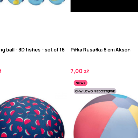
g ball - 3D fishes - set of 16
Piłka Rusałka 6 cm Akson
Cena
ł
7,00 zł
NOWY
CHWILOWO NIEDOSTĘPNE