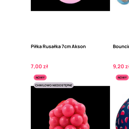
Piłka Rusałka 7cm Akson
Bouncin
Cena
Cena
7,00 zł
9,20 z
NOWY
NOWY
CHWILOWO NIEDOSTĘPNE