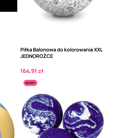
Piłka Balonowa do kolorowania XXL
JEDNOROŻCE
Cena
164,91 zł
NOWY