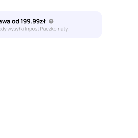
wa od 199.99zł
dy wysyłki Inpost Paczkomaty.