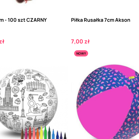
cm - 100 szt CZARNY
Piłka Rusałka 7cm Akson
Cena
zł
7,00 zł
NOWY