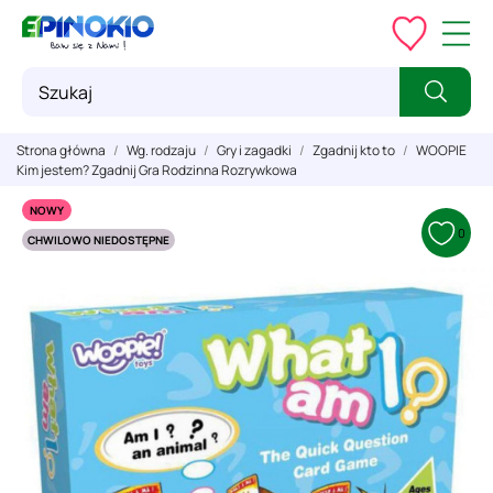
Strona główna
Wg. rodzaju
Gry i zagadki
Zgadnij kto to
WOOPIE
Kim jestem? Zgadnij Gra Rodzinna Rozrywkowa
NOWY
0
CHWILOWO NIEDOSTĘPNE