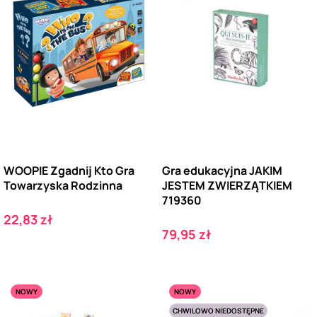
WOOPIE Zgadnij Kto Gra
Gra edukacyjna JAKIM
Towarzyska Rodzinna
JESTEM ZWIERZĄTKIEM
719360
Cena
22,83 zł
Cena
79,95 zł
NOWY
NOWY
CHWILOWO NIEDOSTĘPNE