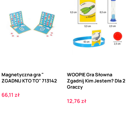
Magnetyczna gra "
WOOPIE Gra Słowna
ZGADNIJ KTO TO" 713142
Zgadnij Kim Jestem? Dla 2
Graczy
Cena
66,11 zł
Cena
12,76 zł