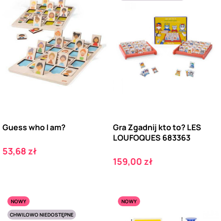
Guess who I am?
Gra Zgadnij kto to? LES
LOUFOQUES 683363
Cena
53,68 zł
Cena
159,00 zł
NOWY
NOWY
CHWILOWO NIEDOSTĘPNE