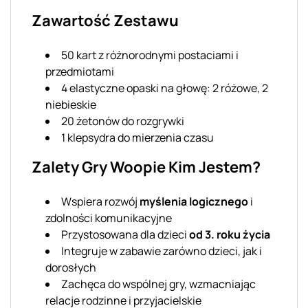
Zawartość Zestawu
50 kart z różnorodnymi postaciami i
przedmiotami
4 elastyczne opaski na głowę: 2 różowe, 2
niebieskie
20 żetonów do rozgrywki
1 klepsydra do mierzenia czasu
Zalety Gry Woopie Kim Jestem?
Wspiera rozwój
myślenia logicznego
i
zdolności komunikacyjne
Przystosowana dla dzieci
od 3. roku życia
Integruje w zabawie zarówno dzieci, jak i
dorosłych
Zachęca do wspólnej gry, wzmacniając
relacje rodzinne i przyjacielskie