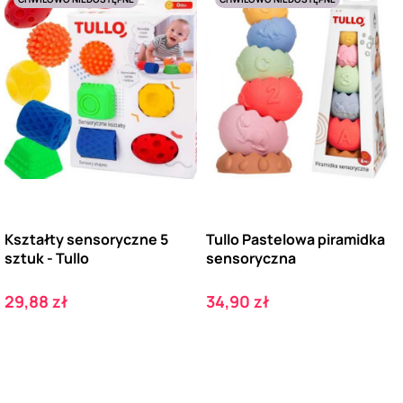
Kształty sensoryczne 5
Tullo Pastelowa piramidka
sztuk - Tullo
sensoryczna
Cena
Cena
29,88 zł
34,90 zł