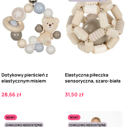
Dotykowy pierścień z
Elastyczna piłeczka
elastycznym misiem
sensoryczna, szaro-biała
Cena
Cena
28,66 zł
31,50 zł
NOWY
NOWY
CHWILOWO NIEDOSTĘPNE
CHWILOWO NIEDOSTĘPNE