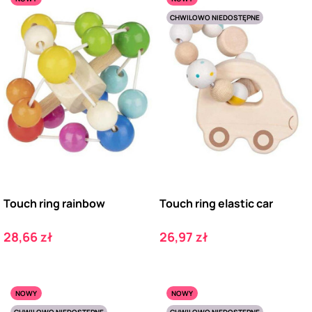
CHWILOWO NIEDOSTĘPNE
Touch ring rainbow
Touch ring elastic car
Cena
Cena
28,66 zł
26,97 zł
NOWY
NOWY
CHWILOWO NIEDOSTĘPNE
CHWILOWO NIEDOSTĘPNE