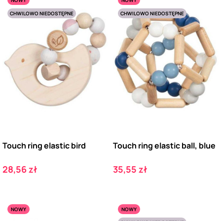
NOWY
NOWY
CHWILOWO NIEDOSTĘPNE
CHWILOWO NIEDOSTĘPNE
Touch ring elastic bird
Touch ring elastic ball, blue
Cena
Cena
28,56 zł
35,55 zł
NOWY
NOWY