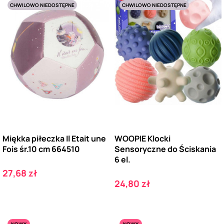
CHWILOWO NIEDOSTĘPNE
CHWILOWO NIEDOSTĘPNE
Miękka piłeczka Il Etait une
WOOPIE Klocki
Fois śr.10 cm 664510
Sensoryczne do Ściskania
6 el.
Cena
27,68 zł
Cena
24,80 zł