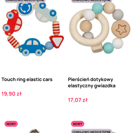
Touch ring elastic cars
Pierścień dotykowy
elastyczny gwiazdka
Cena
19,90 zł
Cena
17,07 zł
NOWY
NOWY
CHWILOWO NIEDOSTĘPNE