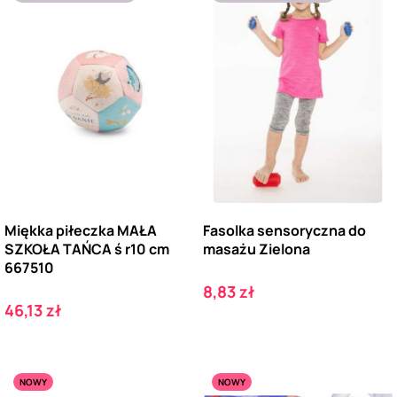
Miękka piłeczka MAŁA
Fasolka sensoryczna do
SZKOŁA TAŃCA ś r10 cm
masażu Zielona
667510
Cena
8,83 zł
Cena
46,13 zł
NOWY
NOWY