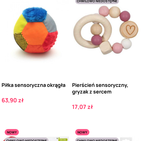
CHWILOWO NIEDOSTĘPNE
Piłka sensoryczna okrągła
Pierścień sensoryczny,
gryzak z sercem
Cena
63,90 zł
Cena
17,07 zł
NOWY
NOWY
CHWILOWO NIEDOSTĘPNE
CHWILOWO NIEDOSTĘPNE