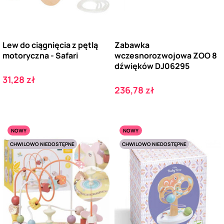
Lew do ciągnięcia z pętlą
Zabawka
motoryczna - Safari
wczesnorozwojowa ZOO 8
dźwięków DJ06295
Cena
31,28 zł
Cena
236,78 zł
NOWY
NOWY
CHWILOWO NIEDOSTĘPNE
CHWILOWO NIEDOSTĘPNE