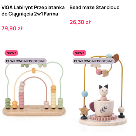
VIGA Labirynt Przeplatanka
Bead maze Star cloud
do Ciągnięcia 2w1 Farma
Cena
26,30 zł
Cena
79,90 zł
NOWY
NOWY
CHWILOWO NIEDOSTĘPNE
CHWILOWO NIEDOSTĘPNE