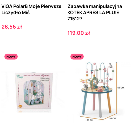
VIGA PolarB Moje Pierwsze
Zabawka manipulacyjna
Liczydło Miś
KOTEK APRES LA PLUIE
715127
Cena
28,56 zł
Cena
119,00 zł
NOWY
NOWY