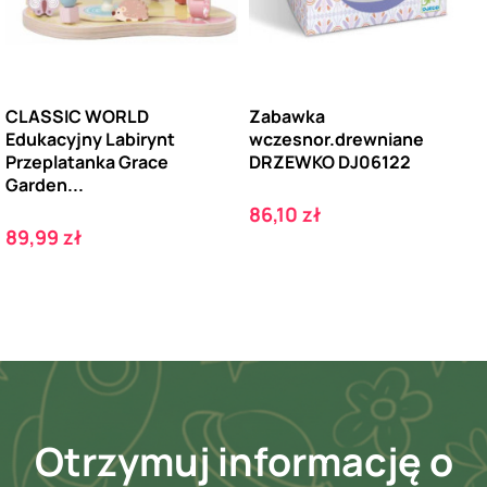
CLASSIC WORLD
Zabawka
Edukacyjny Labirynt
wczesnor.drewniane
Przeplatanka Grace
DRZEWKO DJ06122
Garden...
Cena
86,10 zł
Cena
89,99 zł
Otrzymuj informację o