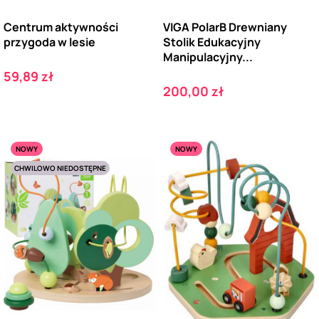
Centrum aktywności
VIGA PolarB Drewniany
przygoda w lesie
Stolik Edukacyjny
Manipulacyjny...
Cena
59,89 zł
Cena
200,00 zł
NOWY
NOWY
CHWILOWO NIEDOSTĘPNE