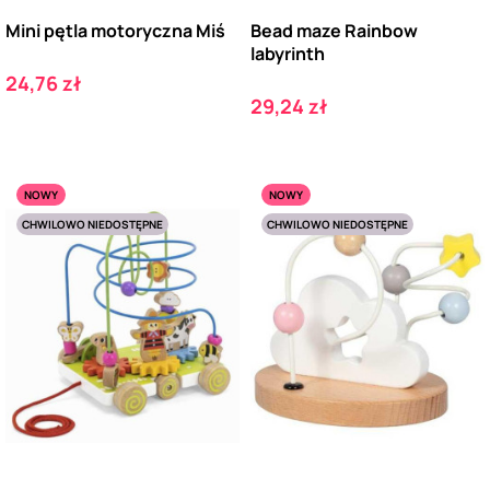
Mini pętla motoryczna Miś
Bead maze Rainbow
labyrinth
Cena
24,76 zł
Cena
29,24 zł
NOWY
NOWY
CHWILOWO NIEDOSTĘPNE
CHWILOWO NIEDOSTĘPNE