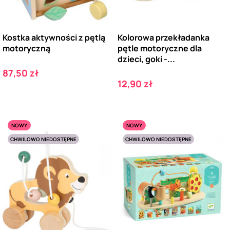
Kostka aktywności z pętlą
Kolorowa przekładanka
motoryczną
pętle motoryczne dla
dzieci, goki -...
Cena
87,50 zł
Cena
12,90 zł
NOWY
NOWY
CHWILOWO NIEDOSTĘPNE
CHWILOWO NIEDOSTĘPNE