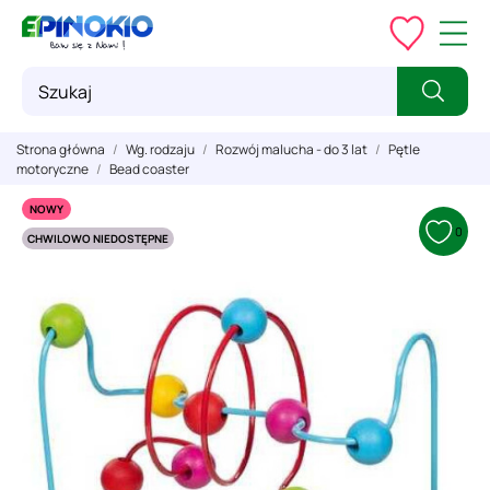
Strona główna
Wg. rodzaju
Rozwój malucha - do 3 lat
Pętle
motoryczne
Bead coaster
NOWY
0
CHWILOWO NIEDOSTĘPNE