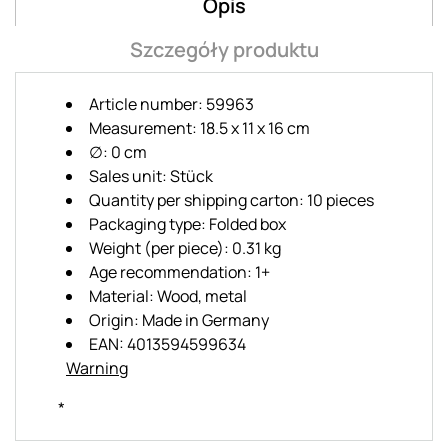
Opis
Szczegóły produktu
Article number: 59963
Measurement: 18.5 x 11 x 16 cm
∅: 0 cm
Sales unit: Stück
Quantity per shipping carton: 10 pieces
Packaging type: Folded box
Weight (per piece): 0.31 kg
Age recommendation: 1+
Material: Wood, metal
Origin: Made in Germany
EAN: 4013594599634
Warning
*