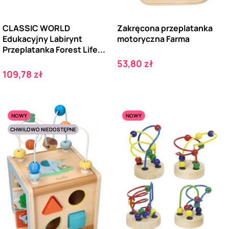
CLASSIC WORLD
Zakręcona przeplatanka
Edukacyjny Labirynt
motoryczna Farma
Przeplatanka Forest Life...
Cena
53,80 zł
Cena
109,78 zł
NOWY
NOWY
CHWILOWO NIEDOSTĘPNE