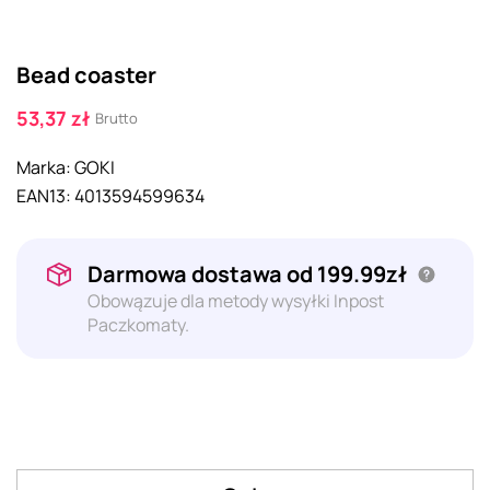
Bead coaster
53,37 zł
Brutto
Marka:
GOKI
EAN13:
4013594599634
Darmowa dostawa od 199.99zł
Obowązuje dla metody wysyłki Inpost
Paczkomaty.