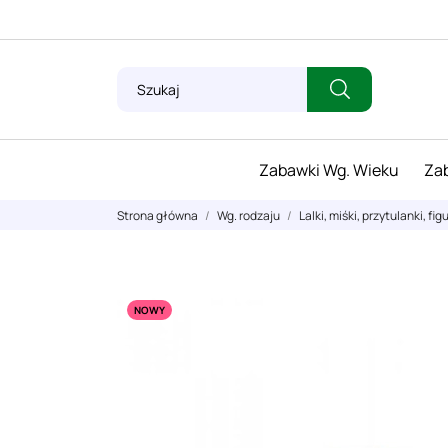
Zabawki Wg. Wieku
Zab
Strona główna
Wg. rodzaju
Lalki, miśki, przytulanki, fig
NOWY