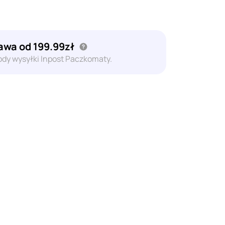
wa od 199.99zł
dy wysyłki Inpost Paczkomaty.