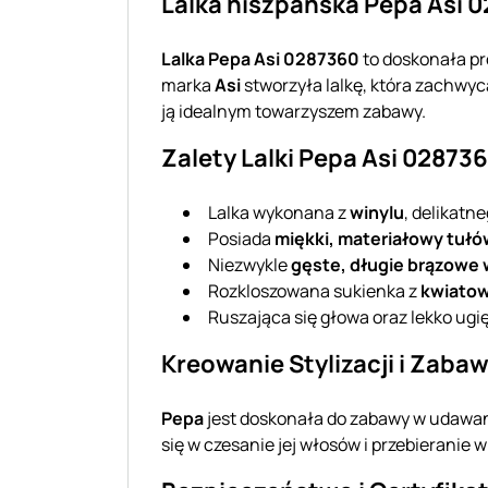
Lalka hiszpańska Pepa Asi 0
Lalka Pepa Asi 0287360
to doskonała pro
marka
Asi
stworzyła lalkę, która zachwyca
ją idealnym towarzyszem zabawy.
Zalety Lalki Pepa Asi 02873
Lalka wykonana z
winylu
, delikatn
Posiada
miękki, materiałowy tułó
Niezwykle
gęste, długie brązowe
Rozkloszowana sukienka z
kwiato
Ruszająca się głowa oraz lekko ugi
Kreowanie Stylizacji i Zaba
Pepa
jest doskonała do zabawy w udawane 
się w czesanie jej włosów i przebieranie 