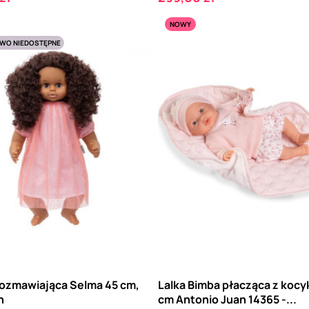
NOWY
WO NIEDOSTĘPNE
Rozmawiająca Selma 45 cm,
Lalka Bimba płacząca z kocy
n
cm Antonio Juan 14365 -...