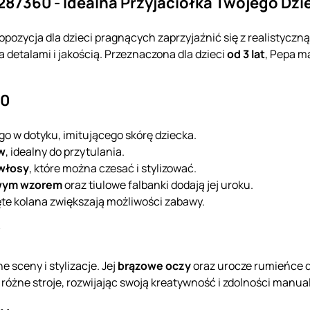
287360 - Idealna Przyjaciółka Twojego Dzi
pozycja dla dzieci pragnących zaprzyjaźnić się z realistyczn
 detalami i jakością. Przeznaczona dla dzieci
od 3 lat
, Pepa 
60
ego w dotyku, imitującego skórę dziecka.
w
, idealny do przytulania.
 włosy
, które można czesać i stylizować.
wym wzorem
oraz tiulowe falbanki dodają jej uroku.
ęte kolana zwiększają możliwości zabawy.
w
sceny i stylizacje. Jej
brązowe oczy
oraz urocze rumieńce d
w różne stroje, rozwijając swoją kreatywność i zdolności manua