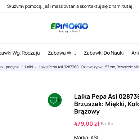
Służymy pomocą, jeśli masz pytania skontaktuj się z nami tutaj
awki Wg. Rodzaju
Zabawa W ...
Zabawki Do Nauki
An
urki, pacynki
Lalki
Lalka Pepa Asi 0287360 - Dziewczynka, 57 cm, Brzuszek: Mię
Lalka Pepa Asi 02873
0
Brzuszek: Miękki, Kol
Brązowy
479,00 zł
Brutto
Marka:
ASI