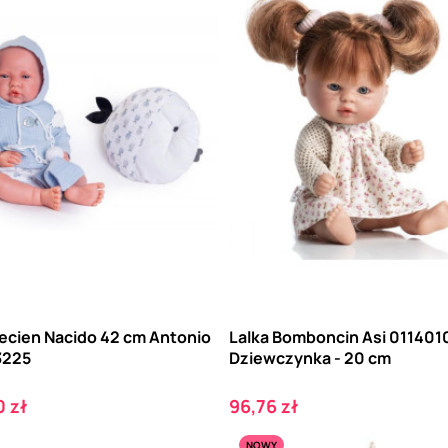
Recien Nacido 42 cm Antonio
Lalka Bomboncin Asi 0114010
3225
Dziewczynka - 20 cm
Cena
 zł
96,76 zł
NOWY