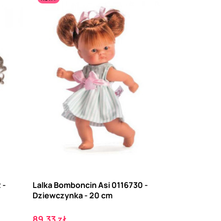
 -
Lalka Bomboncin Asi 0116730 -
Dziewczynka - 20 cm
Cena
89,33 zł