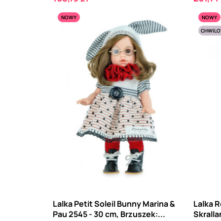
NOWY
NOWY
CHWILO
Lalka Petit Soleil Bunny Marina &
Lalka 
Pau 2545 - 30 cm, Brzuszek:...
Skralla