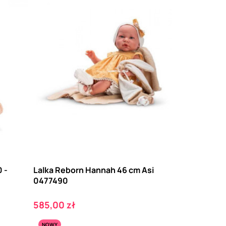
 -
Lalka Reborn Hannah 46 cm Asi
0477490
Cena
585,00 zł
NOWY