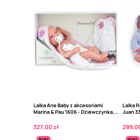
Lalka Ane Baby z akcesoriami
Lalka 
Marina & Pau 1606 - Dziewczynka,...
Juan 3
Cena
Cena
327,00 zł
289,00
NOWY
NOWY