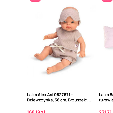
Lalka Alex Asi 0527671 -
Lalka 
Dziewczynka, 36 cm, Brzuszek:...
tułowie
Cena
Cena
168,19 zł
231,71 