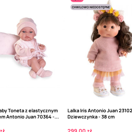
CHWILOWO NIEDOSTĘPNE
Baby Toneta z elastycznym
Lalka Iris Antonio Juan 23102
m Antonio Juan 70364 -...
Dziewczynka - 38 cm
Cena
zł
299,00 zł