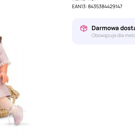
EAN13:
8435384429147
Darmowa dosta
Obowązuje dla meto