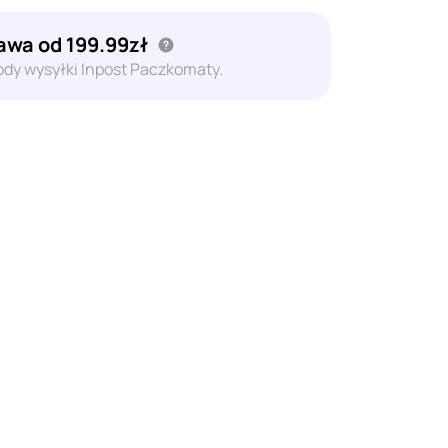
wa od 199.99zł
dy wysyłki Inpost Paczkomaty.