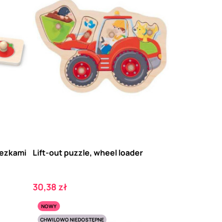
nezkami
Lift-out puzzle, wheel loader
Cena
30,38 zł
NOWY
CHWILOWO NIEDOSTĘPNE