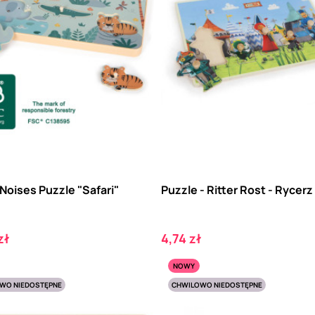
Noises Puzzle "Safari"
Puzzle - Ritter Rost - Rycer
Cena
zł
4,74 zł
NOWY
WO NIEDOSTĘPNE
CHWILOWO NIEDOSTĘPNE