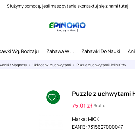
Służymy pomocą, jeśli masz pytania skontaktuj się z nami tutaj
awki Wg. Rodzaju
Zabawa W ...
Zabawki Do Nauki
An
uwanki / Magnesy
Układanki z uchwytami
Puzzle z uchwytami Hello Kitty
Puzzle z uchwytami H
0
75,01 zł
Brutto
Marka:
MICKI
EAN13:
7315627000047