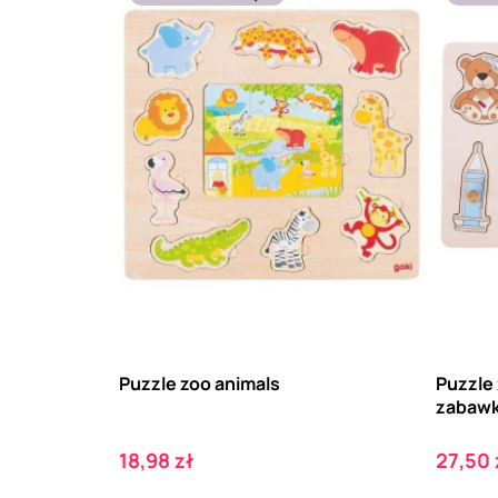
Puzzle zoo animals
Puzzle 
zabawki
Cena
Cena
18,98 zł
27,50 