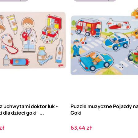
z uchwytami doktor luk -
Puzzle muzyczne Pojazdy na
 dla dzieci goki -...
Goki
Cena
zł
63,44 zł