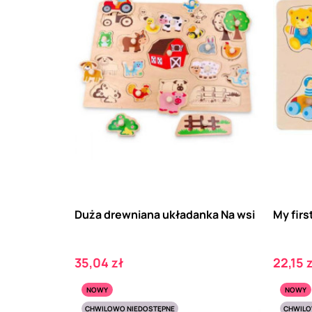
Duża drewniana układanka Na wsi
My firs
Cena
Cena
35,04 zł
22,15 
NOWY
NOWY
CHWILOWO NIEDOSTĘPNE
CHWILO