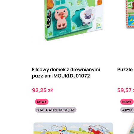
Filcowy domek z drewnianymi
Puzzle
puzzlami MOUKI DJ01072
Cena
Cena
92,25 zł
59,57 
NOWY
NOWY
CHWILOWO NIEDOSTĘPNE
CHWILO