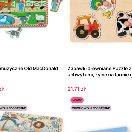
 muzyczne Old MacDonald
Zabawki drewniane Puzzle z
uchwytami, życie na farmie go
Cena
zł
21,71 zł
NOWY
WO NIEDOSTĘPNE
CHWILOWO NIEDOSTĘPNE