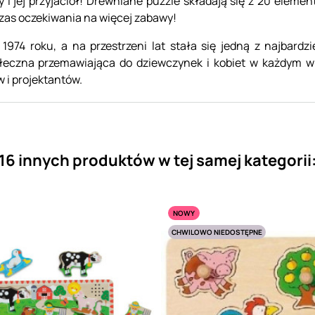
ty i jej przyjaciół! Drewniane puzzle składają się z 20 ele
as oczekiwania na więcej zabawy!
 1974 roku, a na przestrzeni lat stała się jedną z najbardz
ołeczna przemawiająca do dziewczynek i kobiet w każdym w
w i projektantów.
16 innych produktów w tej samej kategorii
NOWY
CHWILOWO NIEDOSTĘPNE