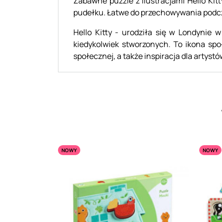
Zabawne puzzle z ilustracjami Hello Kit
pudełku. Łatwe do przechowywania podcz
Hello Kitty - urodziła się w Londynie w
kiedykolwiek stworzonych. To ikona sp
społecznej, a także inspiracja dla artystó
NOWY
NOWY