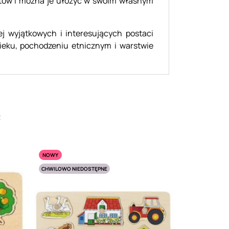
mentów i można je ułożyć w swoim własnym
iej wyjątkowych i interesujących postaci
ieku, pochodzeniu etnicznym i warstwie
:
NOWY
CHWILOWO NIEDOSTĘPNE