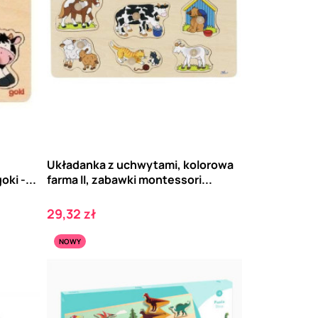
Układanka z uchwytami, kolorowa
ki -...
farma II, zabawki montessori...
Cena
29,32 zł
NOWY