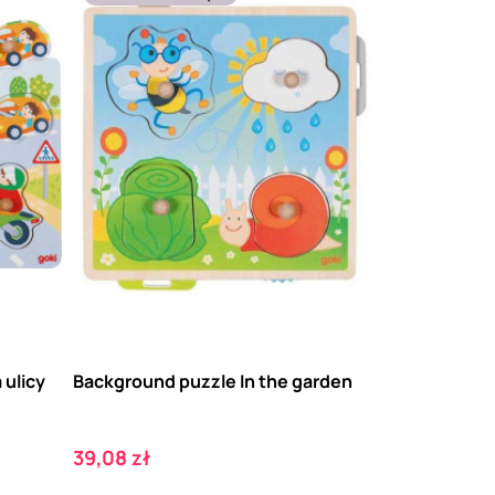
 ulicy
Background puzzle In the garden
Cena
39,08 zł