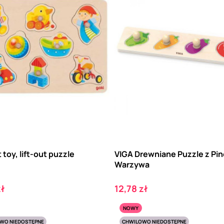
t toy, lift-out puzzle
VIGA Drewniane Puzzle z Pi
Warzywa
Cena
zł
12,78 zł
NOWY
WO NIEDOSTĘPNE
CHWILOWO NIEDOSTĘPNE