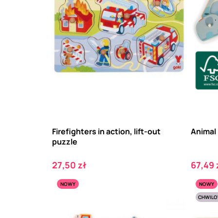
Firefighters in action, lift-out
Animal 
puzzle
Cena
Cena
27,50 zł
67,49 
NOWY
NOWY
CHWILO