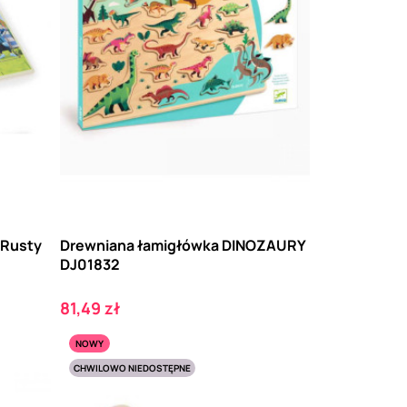
z Rusty
Drewniana łamigłówka DINOZAURY
DJ01832
Cena
81,49 zł
NOWY
CHWILOWO NIEDOSTĘPNE