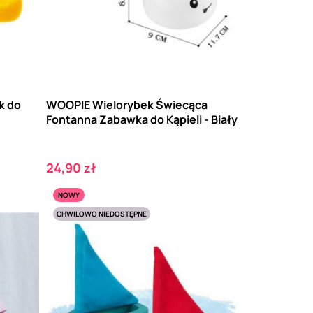
k do
WOOPIE Wielorybek Świecąca
Fontanna Zabawka do Kąpieli - Biały
Cena
24,90 zł
NOWY
CHWILOWO NIEDOSTĘPNE