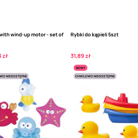
with wind-up motor - set of
Rybki do kąpieli 5szt
Cena
 zł
31,89 zł
NOWY
WO NIEDOSTĘPNE
CHWILOWO NIEDOSTĘPNE