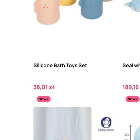
Silicone Bath Toys Set
Seal wi
Cena
Cena
38,01 zł
189,16
NOWY
NOWY