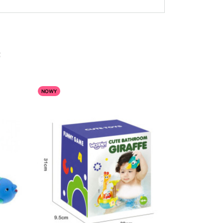
:
NOWY