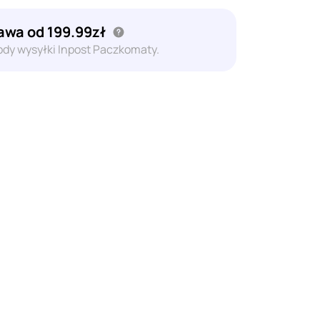
wa od 199.99zł
dy wysyłki Inpost Paczkomaty.