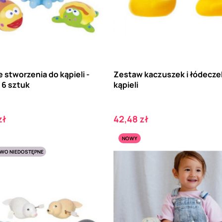
 stworzenia do kąpieli -
Zestaw kaczuszek i łódecze
 6 sztuk
kąpieli
Cena
zł
42,48 zł
NOWY
WO NIEDOSTĘPNE