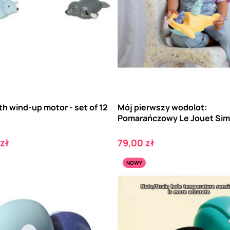
th wind-up motor - set of 12
Mój pierwszy wodolot:
Pomarańczowy Le Jouet Sim
Cena
 zł
79,00 zł
NOWY