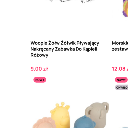
Woopie Żółw Żółwik Pływający
Morskie
Nakręcany Zabawka Do Kąpieli
zestaw
Różowy
Cena
Cena
9,00 zł
12,08 
NOWY
NOWY
CHWILO