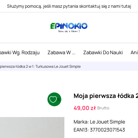
Służymy pomocą, jeśli masz pytania skontaktuj się z nami tutaj
awki Wg. Rodzaju
Zabawa W ...
Zabawki Do Nauki
An
pierwsza łódka 2 w 1: Turkusowa Le Jouet Simple
Moja pierwsza łódka 
0
49,00 zł
Brutto
Marka:
Le Jouet Simple
EAN13:
3770023071543