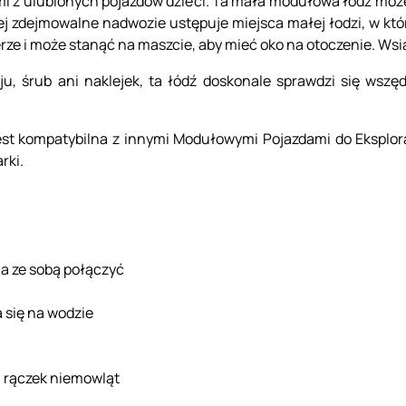
ymi z ulubionych pojazdów dzieci. Ta mała modułowa łódź może
 Jej zdejmowalne nadwozie ustępuje miejsca małej łodzi, w kt
sterze i może stanąć na maszcie, aby mieć oko na otoczenie. W
u, śrub ani naklejek, ta łódź doskonale sprawdzi się wszę
t kompatybilna z innymi Modułowymi Pojazdami do Eksploracj
rki.
a ze sobą połączyć
a się na wodzie
a rączek niemowląt