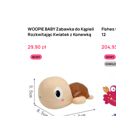
WOOPIE BABY Zabawka do Kąpieli
Fishes 
Rozkwitając Kwiatek z Konewką
12
Cena
Cena
29,90 zł
204,93
NOWY
NOWY
CHWILO