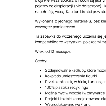
Moja Pierwsza Łódka 2 w1. Łódki są jedn
pojazdy do eksploracji (nie dołączone).
napełnić ją wodą. Kapitan Lis stoi przy 
Wykonana z jednego materiału, bez klej
wewnątrz pomieszczeń.
Ta zabawka do wczesnego uczenia się jes
kompatybilna ze wszystkimi pojazdami ma
Wiek: od 12 miesięcy.
Cechy:
2 zdejmowalne kadłuby, które możn
Kokpit do umieszczenia figurki
Przekształca się w łódkę i unosząc
100% plastik z recyklingu
Można myć w wodzie i w zmywarce
Projekt i kształt zaprojektowane dl
Wyprodukowano we Francji