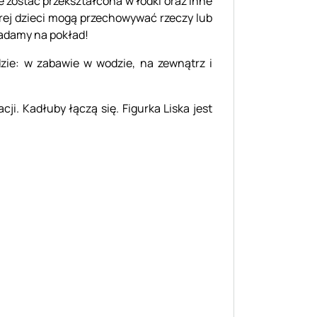
 zostać przekształcona w łódki oraz inne
órej dzieci mogą przechowywać rzeczy lub
siadamy na pokład!
dzie: w zabawie w wodzie, na zewnątrz i
i. Kadłuby łączą się. Figurka Liska jest