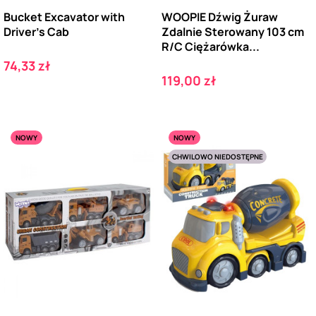
Bucket Excavator with
WOOPIE Dźwig Żuraw
Driver's Cab
Zdalnie Sterowany 103 cm
R/C Ciężarówka...
Cena
74,33 zł
Cena
119,00 zł
NOWY
NOWY
CHWILOWO NIEDOSTĘPNE