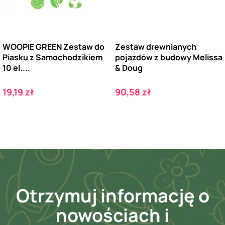
WOOPIE GREEN Zestaw do
Zestaw drewnianych
Piasku z Samochodzikiem
pojazdów z budowy Melissa
10 el....
& Doug
Cena
Cena
19,19 zł
90,58 zł
Otrzymuj informację o
nowościach i