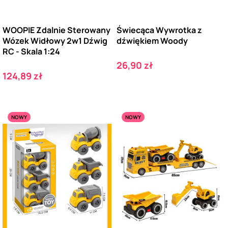
WOOPIE Zdalnie Sterowany
Świecąca Wywrotka z
Wózek Widłowy 2w1 Dźwig
dźwiękiem Woody
RC - Skala 1:24
Cena
26,90 zł
Cena
124,89 zł
NOWY
NOWY