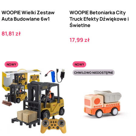
WOOPIE Wielki Zestaw
WOOPIE Betoniarka City
Auta Budowlane 6w1
Truck Efekty Dźwiękowe i
Świetlne
Cena
81,81 zł
Cena
17,99 zł
NOWY
NOWY
CHWILOWO NIEDOSTĘPNE