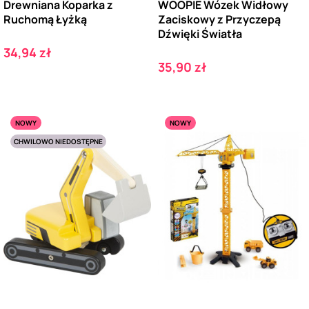
Drewniana Koparka z
WOOPIE Wózek Widłowy
Ruchomą Łyżką
Zaciskowy z Przyczepą
Dźwięki Światła
Cena
34,94 zł
Cena
35,90 zł
NOWY
NOWY
CHWILOWO NIEDOSTĘPNE