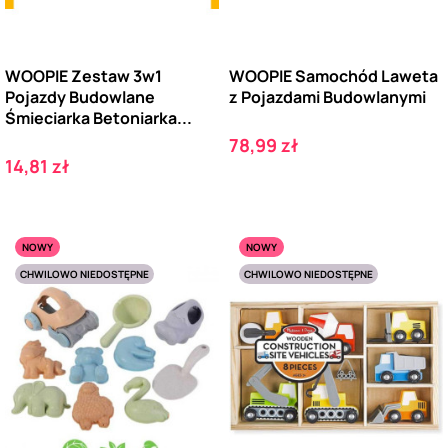
WOOPIE Zestaw 3w1
WOOPIE Samochód Laweta
Pojazdy Budowlane
z Pojazdami Budowlanymi
Śmieciarka Betoniarka...
Cena
78,99 zł
Cena
14,81 zł
NOWY
NOWY
CHWILOWO NIEDOSTĘPNE
CHWILOWO NIEDOSTĘPNE