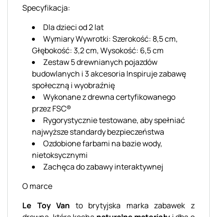
Specyfikacja:
Dla dzieci od 2 lat
Wymiary Wywrotki: Szerokość: 8,5 cm,
Głębokość: 3,2 cm, Wysokość: 6,5 cm
Zestaw 5 drewnianych pojazdów
budowlanych i 3 akcesoria Inspiruje zabawę
społeczną i wyobraźnię
Wykonane z drewna certyfikowanego
przez FSC®
Rygorystycznie testowane, aby spełniać
najwyższe standardy bezpieczeństwa
Ozdobione farbami na bazie wody,
nietoksycznymi
Zachęca do zabawy interaktywnej
O marce
Le Toy Van
to brytyjska marka zabawek z
drewna, która kocha
naturalne materiały
i dba o