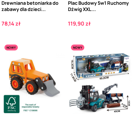
Drewniana betoniarka do
Plac Budowy 5w1 Ruchomy
zabawy dla dzieci...
Dźwig XXL...
Cena
Cena
78,14 zł
119,90 zł
NOWY
NOWY