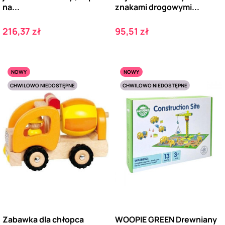
na...
znakami drogowymi...
Cena
Cena
216,37 zł
95,51 zł
NOWY
NOWY
CHWILOWO NIEDOSTĘPNE
CHWILOWO NIEDOSTĘPNE
Zabawka dla chłopca
WOOPIE GREEN Drewniany