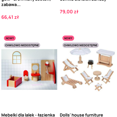
zabawa...
Cena
79,00 zł
Cena
66,41 zł
NOWY
NOWY
CHWILOWO NIEDOSTĘPNE
CHWILOWO NIEDOSTĘPNE
Mebelki dla lalek - łazienka
Dolls' house furniture