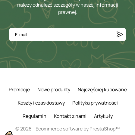
należy odnaleźć szczegóły w naszej informacji
prawnej.
Promocje
Nowe produkty
Najczęściej kupowane
Koszty i czas dostawy
Polityka prywatności
Regulamin
Kontakt z nami
Artykuły
© 2026 - Ecommerce software by PrestaShop™