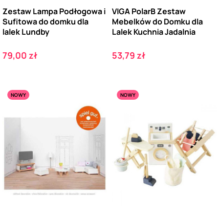
Zestaw Lampa Podłogowa i
VIGA PolarB Zestaw
Sufitowa do domku dla
Mebelków do Domku dla
lalek Lundby
Lalek Kuchnia Jadalnia
Cena
Cena
79,00 zł
53,79 zł
NOWY
NOWY