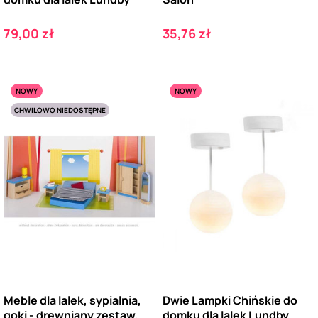
Cena
Cena
79,00 zł
35,76 zł
NOWY
NOWY
CHWILOWO NIEDOSTĘPNE
Meble dla lalek, sypialnia,
Dwie Lampki Chińskie do
goki - drewniany zestaw,
domku dla lalek Lundby