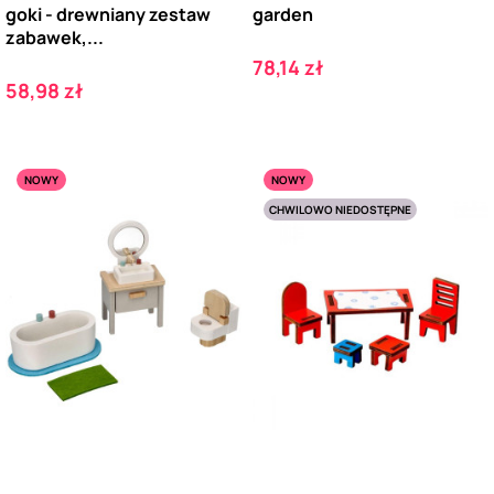
goki - drewniany zestaw
garden
zabawek,...
Cena
78,14 zł
Cena
58,98 zł
NOWY
NOWY
CHWILOWO NIEDOSTĘPNE