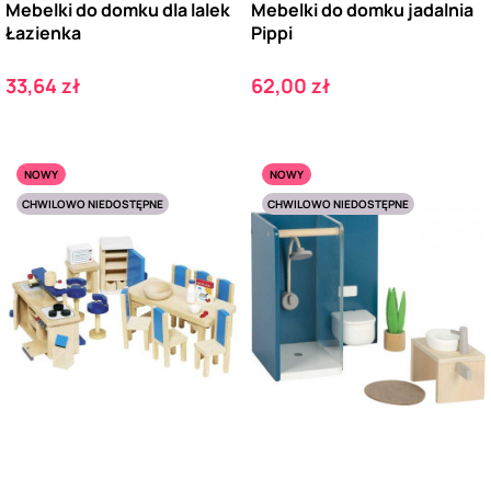
Mebelki do domku dla lalek
Mebelki do domku jadalnia
Łazienka
Pippi
Cena
Cena
33,64 zł
62,00 zł
NOWY
NOWY
CHWILOWO NIEDOSTĘPNE
CHWILOWO NIEDOSTĘPNE