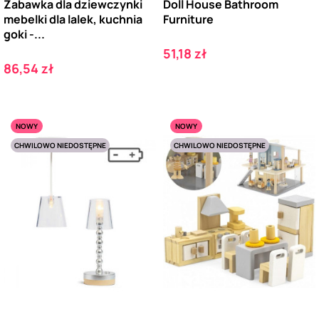
Zabawka dla dziewczynki
Doll House Bathroom
mebelki dla lalek, kuchnia
Furniture
goki -...
Cena
51,18 zł
Cena
86,54 zł
NOWY
NOWY
CHWILOWO NIEDOSTĘPNE
CHWILOWO NIEDOSTĘPNE