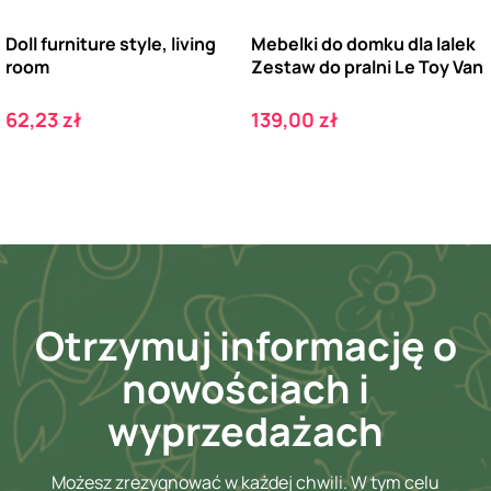
Doll furniture style, living
Mebelki do domku dla lalek
room
Zestaw do pralni Le Toy Van
Cena
Cena
62,23 zł
139,00 zł
Otrzymuj informację o
nowościach i
wyprzedażach
Możesz zrezygnować w każdej chwili. W tym celu