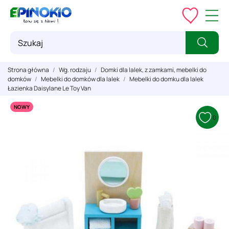
Strona główna
Wg. rodzaju
Domki dla lalek, z zamkami, mebelki do
domków
Mebelki do domków dla lalek
Mebelki do domku dla lalek
Łazienka Daisylane Le Toy Van
NOWY
0