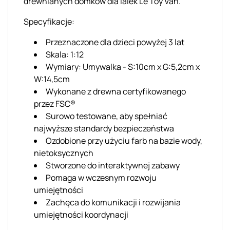
drewnianych domków dla lalek Le Toy Van.
Specyfikacje:
Przeznaczone dla dzieci powyżej 3 lat
Skala: 1:12
Wymiary: Umywalka - S:10cm x G:5,2cm x
W:14,5cm
Wykonane z drewna certyfikowanego
przez FSC®
Surowo testowane, aby spełniać
najwyższe standardy bezpieczeństwa
Ozdobione przy użyciu farb na bazie wody,
nietoksycznych
Stworzone do interaktywnej zabawy
Pomaga w wczesnym rozwoju
umiejętności
Zachęca do komunikacji i rozwijania
umiejętności koordynacji