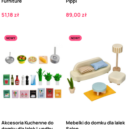
Furniture
Pippi
Cena
Cena
51,18 zł
89,00 zł
NOWY
NOWY
Akcesoria Kuchenne do
Mebelki do domku dla lalek
domku dla lalek Lundby
Salon