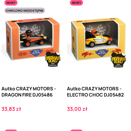
NOWY
NOWY
CHWILOWO NIEDOSTĘPNE
Autko CRAZY MOTORS -
Autko CRAZY MOTORS -
DRAGON FIRE DJ05486
ELECTRO CHOC DJ05482
Cena
Cena
33,83 zł
33,00 zł