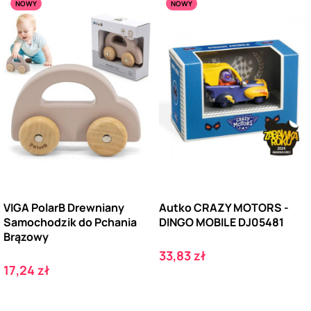
NOWY
NOWY
VIGA PolarB Drewniany
Autko CRAZY MOTORS -
Samochodzik do Pchania
DINGO MOBILE DJ05481
Brązowy
Cena
33,83 zł
Cena
17,24 zł