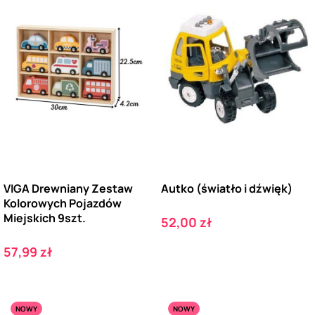
VIGA Drewniany Zestaw
Autko (światło i dźwięk)
Kolorowych Pojazdów
Miejskich 9szt.
Cena
52,00 zł
Cena
57,99 zł
NOWY
NOWY