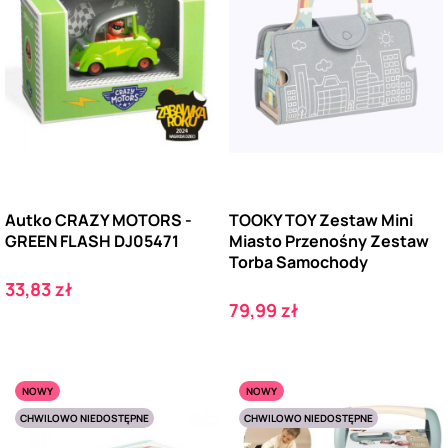
Autko CRAZY MOTORS -
TOOKY TOY Zestaw Mini
GREEN FLASH DJ05471
Miasto Przenośny Zestaw
Torba Samochody
Cena
33,83 zł
Cena
79,99 zł
NOWY
NOWY
CHWILOWO NIEDOSTĘPNE
CHWILOWO NIEDOSTĘPNE