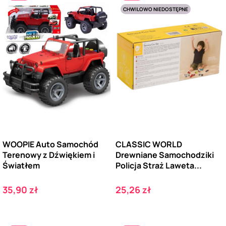
CHWILOWO NIEDOSTĘPNE
WOOPIE Auto Samochód
CLASSIC WORLD
Terenowy z Dźwiękiem i
Drewniane Samochodziki
Światłem
Policja Straż Laweta...
Cena
Cena
35,90 zł
25,26 zł