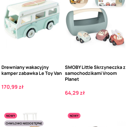
Drewniany wakacyjny
SMOBY Little Skrzyneczka z
kamper zabawka Le Toy Van
samochodzikami Vroom
Planet
Cena
170,99 zł
Cena
64,29 zł
NOWY
NOWY
CHWILOWO NIEDOSTĘPNE