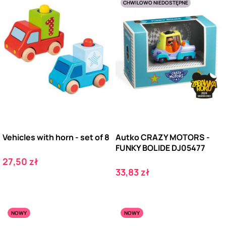
CHWILOWO NIEDOSTĘPNE
Vehicles with horn - set of 8
Autko CRAZY MOTORS -
FUNKY BOLIDE DJ05477
Cena
27,50 zł
Cena
33,83 zł
NOWY
NOWY