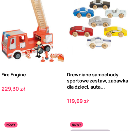
Fire Engine
Drewniane samochody
sportowe zestaw, zabawka
dla dzieci, auta...
Cena
229,30 zł
Cena
119,69 zł
NOWY
NOWY