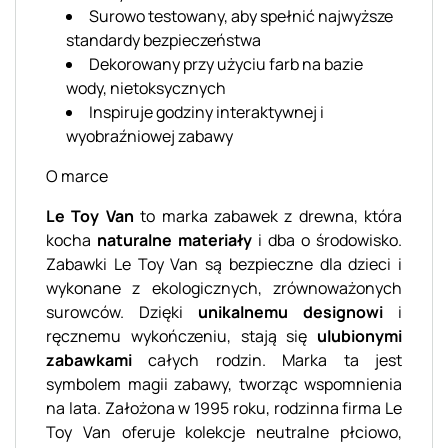
Surowo testowany, aby spełnić najwyższe
standardy bezpieczeństwa
Dekorowany przy użyciu farb na bazie
wody, nietoksycznych
Inspiruje godziny interaktywnej i
wyobraźniowej zabawy
O marce
Le Toy Van
to marka zabawek z drewna, która
kocha
naturalne materiały
i dba o środowisko.
Zabawki Le Toy Van są bezpieczne dla dzieci i
wykonane z ekologicznych, zrównoważonych
surowców. Dzięki
unikalnemu designowi
i
ręcznemu wykończeniu, stają się
ulubionymi
zabawkami
całych rodzin. Marka ta jest
symbolem magii zabawy, tworząc wspomnienia
na lata. Założona w 1995 roku, rodzinna firma Le
Toy Van oferuje kolekcje neutralne płciowo,