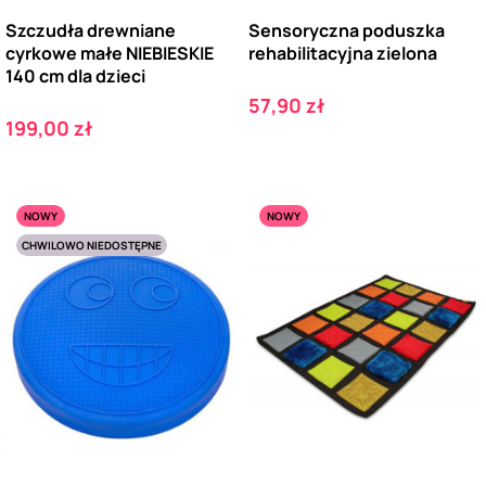
Szczudła drewniane
Sensoryczna poduszka
cyrkowe małe NIEBIESKIE
rehabilitacyjna zielona
140 cm dla dzieci
Cena
57,90 zł
Cena
199,00 zł
NOWY
NOWY
CHWILOWO NIEDOSTĘPNE