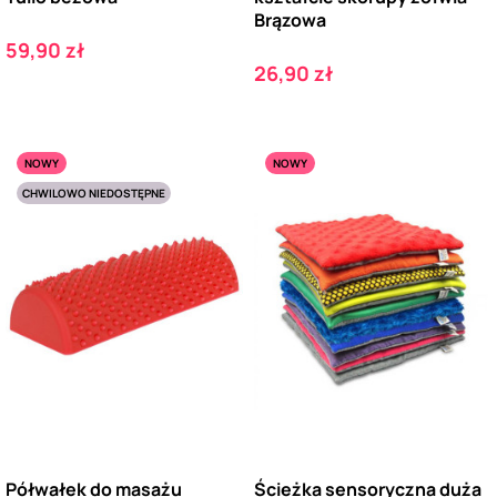
Brązowa
Cena
59,90 zł
Cena
26,90 zł
NOWY
NOWY
CHWILOWO NIEDOSTĘPNE
Półwałek do masażu
Ścieżka sensoryczna duża