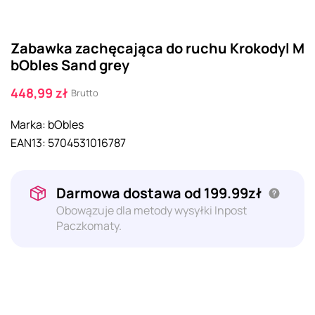
Zabawka zachęcająca do ruchu Krokodyl M
bObles Sand grey
448,99 zł
Brutto
Marka:
bObles
EAN13:
5704531016787
Darmowa dostawa od 199.99zł
Obowązuje dla metody wysyłki Inpost
Paczkomaty.