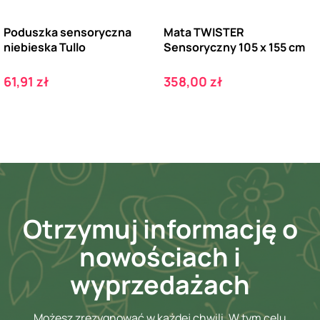
Poduszka sensoryczna
Mata TWISTER
niebieska Tullo
Sensoryczny 105 x 155 cm
Cena
Cena
61,91 zł
358,00 zł
Otrzymuj informację o
nowościach i
wyprzedażach
Możesz zrezygnować w każdej chwili. W tym celu