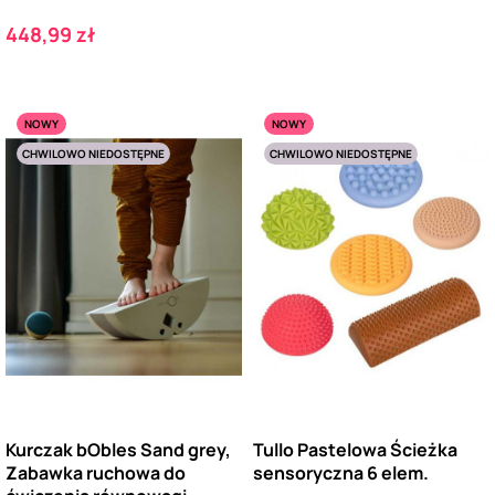
Cena
448,99 zł
NOWY
NOWY
CHWILOWO NIEDOSTĘPNE
CHWILOWO NIEDOSTĘPNE
Kurczak bObles Sand grey,
Tullo Pastelowa Ścieżka
Zabawka ruchowa do
sensoryczna 6 elem.