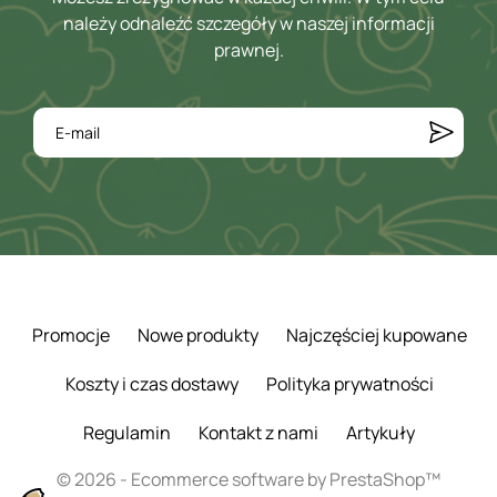
należy odnaleźć szczegóły w naszej informacji
prawnej.
Promocje
Nowe produkty
Najczęściej kupowane
Koszty i czas dostawy
Polityka prywatności
Regulamin
Kontakt z nami
Artykuły
© 2026 - Ecommerce software by PrestaShop™