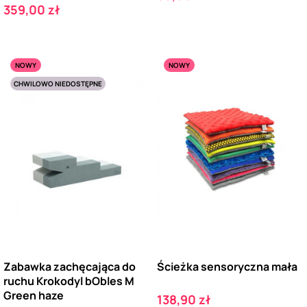
Cena
359,00 zł
NOWY
NOWY
CHWILOWO NIEDOSTĘPNE
Zabawka zachęcająca do
Ścieżka sensoryczna mała
ruchu Krokodyl bObles M
Green haze
Cena
138,90 zł