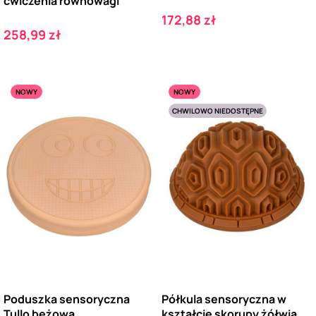
ćwiczenia równowagi
Cena
172,88 zł
Cena
258,99 zł
NOWY
NOWY
CHWILOWO NIEDOSTĘPNE
Poduszka sensoryczna
Półkula sensoryczna w
Tullo beżowa
kształcie skorupy żółwia