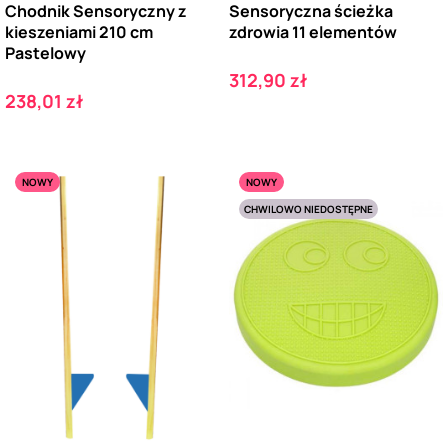
Chodnik Sensoryczny z
Sensoryczna ścieżka
kieszeniami 210 cm
zdrowia 11 elementów
Pastelowy
Cena
312,90 zł
Cena
238,01 zł
NOWY
NOWY
CHWILOWO NIEDOSTĘPNE