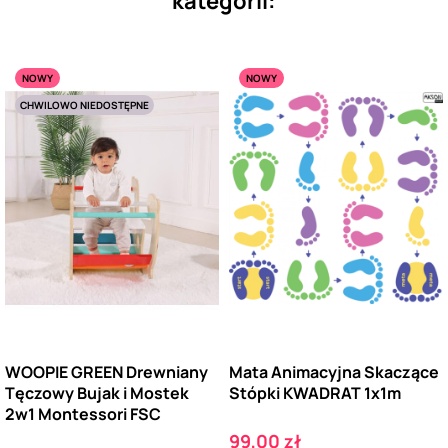
kategorii:
NOWY
NOWY
CHWILOWO NIEDOSTĘPNE
WOOPIE GREEN Drewniany
Mata Animacyjna Skaczące
Tęczowy Bujak i Mostek
Stópki KWADRAT 1x1m
2w1 Montessori FSC
Cena
99,00 zł