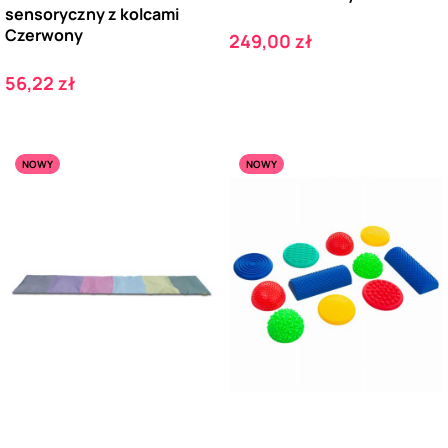
sensoryczny z kolcami
Czerwony
Cena
249,00 zł
Cena
56,22 zł
NOWY
NOWY