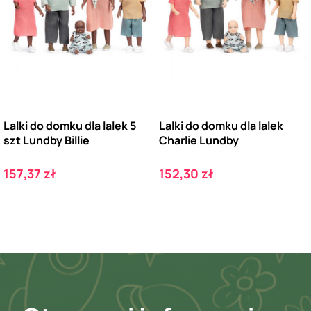
Lalki do domku dla lalek 5
Lalki do domku dla lalek
szt Lundby Billie
Charlie Lundby
Cena
Cena
157,37 zł
152,30 zł