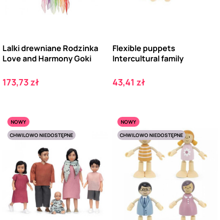
Lalki drewniane Rodzinka
Flexible puppets
Love and Harmony Goki
Intercultural family
Cena
Cena
173,73 zł
43,41 zł
NOWY
NOWY
CHWILOWO NIEDOSTĘPNE
CHWILOWO NIEDOSTĘPNE