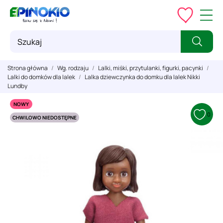
Strona główna
Wg. rodzaju
Lalki, miśki, przytulanki, figurki, pacynki
Lalki do domków dla lalek
Lalka dziewczynka do domku dla lalek Nikki
Lundby
NOWY
0
CHWILOWO NIEDOSTĘPNE