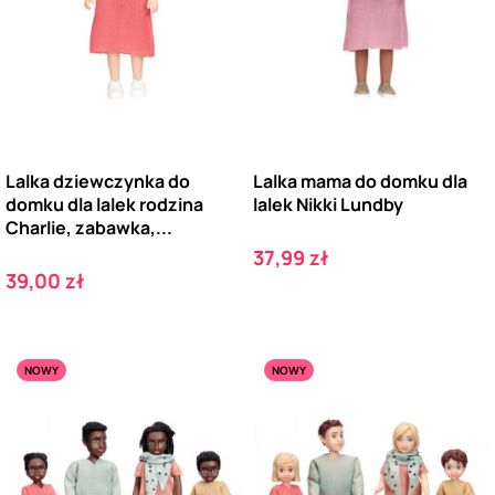
Lalka dziewczynka do
Lalka mama do domku dla
domku dla lalek rodzina
lalek Nikki Lundby
Charlie, zabawka,...
Cena
37,99 zł
Cena
39,00 zł
NOWY
NOWY