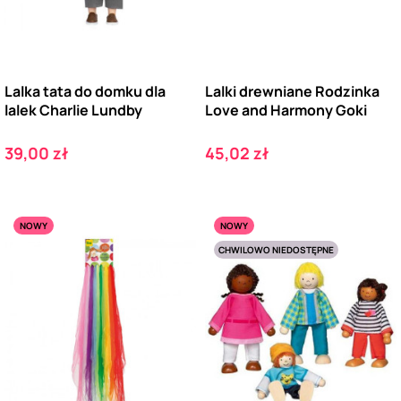
Lalka tata do domku dla
Lalki drewniane Rodzinka
lalek Charlie Lundby
Love and Harmony Goki
Cena
Cena
39,00 zł
45,02 zł
NOWY
NOWY
CHWILOWO NIEDOSTĘPNE