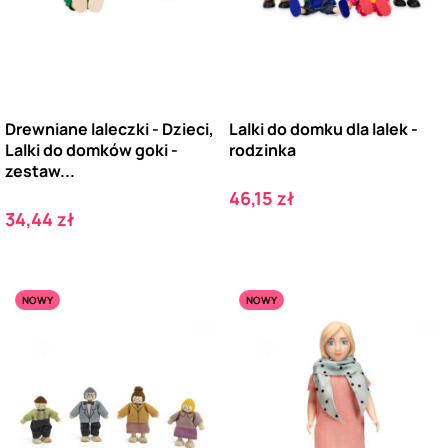
Drewniane laleczki - Dzieci,
Lalki do domku dla lalek -
Lalki do domków goki -
rodzinka
zestaw...
Cena
46,15 zł
Cena
34,44 zł
NOWY
NOWY