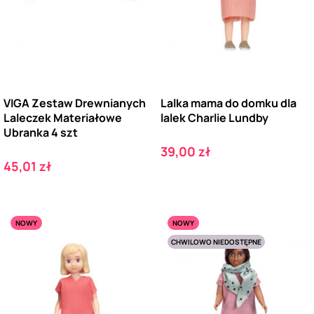
VIGA Zestaw Drewnianych
Lalka mama do domku dla
Laleczek Materiałowe
lalek Charlie Lundby
Ubranka 4 szt
Cena
39,00 zł
Cena
45,01 zł
NOWY
NOWY
CHWILOWO NIEDOSTĘPNE