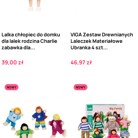
Lalka chłopiec do domku
VIGA Zestaw Drewnianych
dla lalek rodzina Charlie
Laleczek Materiałowe
zabawka dla...
Ubranka 4 szt...
Cena
Cena
39,00 zł
46,97 zł
NOWY
NOWY