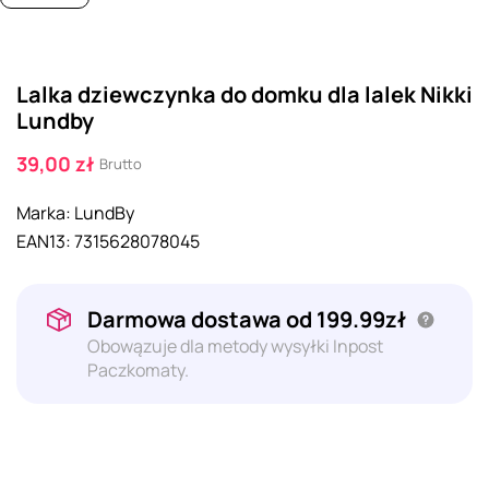
Lalka dziewczynka do domku dla lalek Nikki
Lundby
39,00 zł
Brutto
Marka:
LundBy
EAN13:
7315628078045
Darmowa dostawa od 199.99zł
Obowązuje dla metody wysyłki Inpost
Paczkomaty.