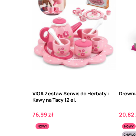
VIGA Zestaw Serwis do Herbaty i
Drewni
Kawy na Tacy 12 el.
Cena
Cena
76,99 zł
20,82 
NOWY
NOWY
CHWILO