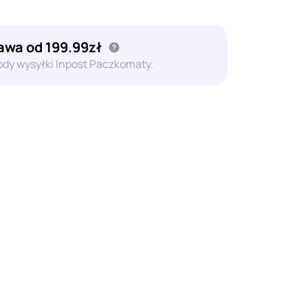
wa od 199.99zł
dy wysyłki Inpost Paczkomaty.