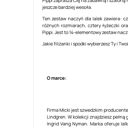
Pippi zaprasza Cię na zabawną i szaloną
jeszcze bardziej wesoła.
Ten zestaw naczyń dla lalek zawiera: cz
różnych rozmiarach, cztery łyżeczki or
Pippi. Jest to 14-elementowy zestaw nac
Jakie filiżanki i spodki wybierzesz Ty i Two
O marce:
Firma Micki jest szwedzkim producentem
Lindgren. W kolekcji znajdziesz pełną
Ingrid Vang Nyman. Marka oferuje lalki 