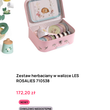
Zestaw herbaciany w walizce LES
ROSALIES 710538
Cena
172,20 zł
NOWY
CHWILOWO NIEDOSTĘPNE