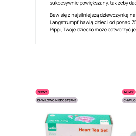
sukcesywnie powiększany, tak żeby dać
Baw się z najsilniejszą dziewczynką na 
Langstrumpf bawią dzieci od ponad 75 
Pippi, Twoje dziecko może odtworzyć j
NOWY
NOWY
CHWILOWO NIEDOSTĘPNE
CHWILO