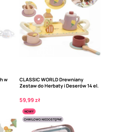
h w
CLASSIC WORLD Drewniany
Zestaw do Herbaty i Deserów 14 el.
Cena
59,99 zł
NOWY
CHWILOWO NIEDOSTĘPNE