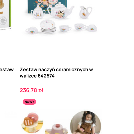
Zestaw
Zestaw naczyń ceramicznych w
walizce 642574
Cena
236,78 zł
NOWY