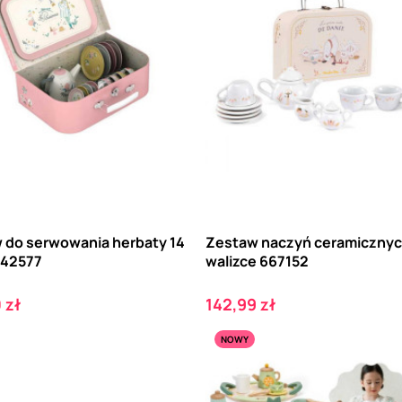
 do serwowania herbaty 14
Zestaw naczyń ceramicznyc
642577
walizce 667152
Cena
 zł
142,99 zł
NOWY