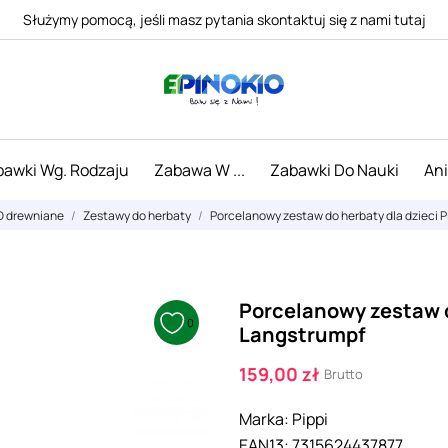
Służymy pomocą, jeśli masz pytania skontaktuj się z nami tutaj
awki Wg. Rodzaju
Zabawa W ...
Zabawki Do Nauki
An
D drewniane
Zestawy do herbaty
Porcelanowy zestaw do herbaty dla dzieci 
Porcelanowy zestaw d
0
Langstrumpf
159,00 zł
Brutto
Marka:
Pippi
EAN13:
7315624437877