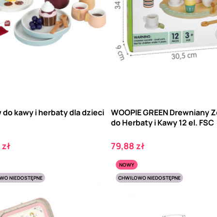
do kawy i herbaty dla dzieci
WOOPIE GREEN Drewniany 
"
do Herbaty i Kawy 12 el. FSC
Cena
 zł
79,88 zł
NOWY
WO NIEDOSTĘPNE
CHWILOWO NIEDOSTĘPNE