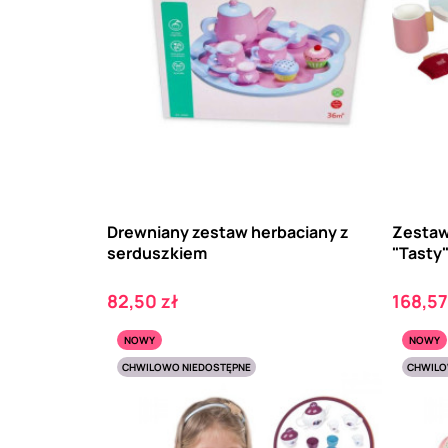
Drewniany zestaw herbaciany z
Zestaw 
serduszkiem
"Tasty
Cena
Cena
82,50 zł
168,57
NOWY
NOWY
CHWILOWO NIEDOSTĘPNE
CHWILO