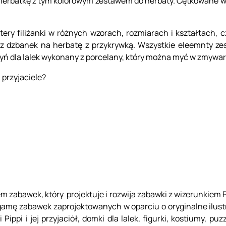
 herbatkę z tym kolorowym zestawem do herbaty. Cętkowane wz
tery filiżanki w różnych wzorach, rozmiarach i kształtach,
az dzbanek na herbatę z przykrywką. Wszystkie eleemnty ze
zyń dla lalek wykonany z porcelany, który można myć w zmywar
i przyjaciele?
 zabawek, który projektuje i rozwija zabawki z wizerunkiem 
 gamę zabawek zaprojektowanych w oparciu o oryginalne ilus
Pippi i jej przyjaciół, domki dla lalek, figurki, kostiumy, puzz