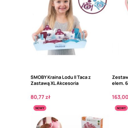
SMOBY Kraina Lodu II Taca z
Zestaw
Zastawą XL Akcesoria
elem. 
Cena
Cena
80,77 zł
163,00
NOWY
NOWY