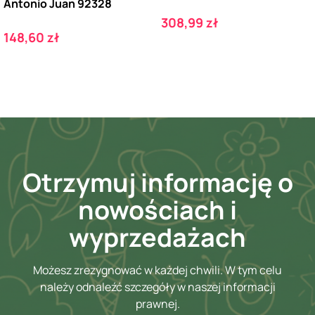
Antonio Juan 92328
Cena
308,99 zł
Cena
148,60 zł
Otrzymuj informację o
nowościach i
wyprzedażach
Możesz zrezygnować w każdej chwili. W tym celu
należy odnaleźć szczegóły w naszej informacji
prawnej.