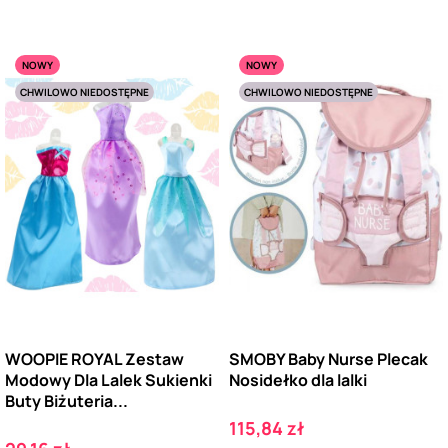
NOWY
NOWY
CHWILOWO NIEDOSTĘPNE
CHWILOWO NIEDOSTĘPNE
WOOPIE ROYAL Zestaw
SMOBY Baby Nurse Plecak
Modowy Dla Lalek Sukienki
Nosidełko dla lalki
Buty Biżuteria...
Cena
115,84 zł