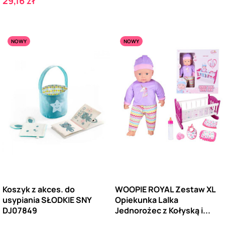
Cena
29,16 zł
NOWY
NOWY
Koszyk z akces. do
WOOPIE ROYAL Zestaw XL
usypiania SŁODKIE SNY
Opiekunka Lalka
DJ07849
Jednorożec z Kołyską i...