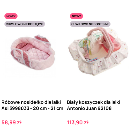
NOWY
NOWY
CHWILOWO NIEDOSTĘPNE
CHWILOWO NIEDOSTĘPNE
Różowe nosidełko dla lalki
Biały koszyczek dla lalki
Asi 3998033 - 20 cm - 21 cm
Antonio Juan 92108
Cena
Cena
58,99 zł
113,90 zł