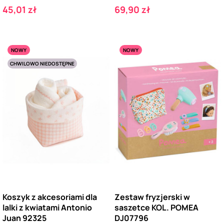
Cena
Cena
45,01 zł
69,90 zł
NOWY
NOWY
CHWILOWO NIEDOSTĘPNE
Koszyk z akcesoriami dla
Zestaw fryzjerski w
lalki z kwiatami Antonio
saszetce KOL. POMEA
Juan 92325
DJ07796