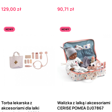
Cena
Cena
129,00 zł
90,71 zł
NOWY
NOWY
Torba lekarska z
Walizka z lalką i akcesoriami
akcesoriami dla lalki
CERISE POMEA DJ07867