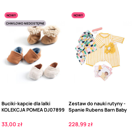
NOWY
NOWY
CHWILOWO NIEDOSTĘPNE
Buciki-kapcie dla lalki
Zestaw do nauki rutyny -
KOLEKCJA POMEA DJ07899
Spanie Rubens Barn Baby
Cena
Cena
33,00 zł
228,99 zł