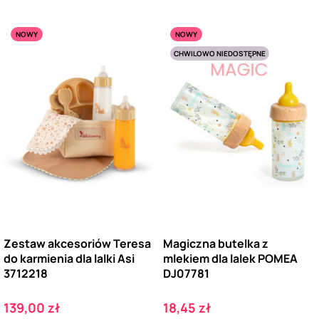
NOWY
NOWY
CHWILOWO NIEDOSTĘPNE
Zestaw akcesoriów Teresa
Magiczna butelka z
do karmienia dla lalki Asi
mlekiem dla lalek POMEA
3712218
DJ07781
Cena
Cena
139,00 zł
18,45 zł