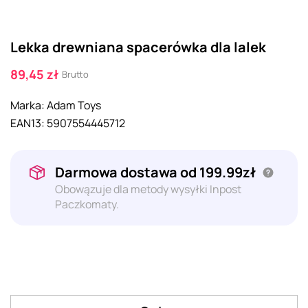
Lekka drewniana spacerówka dla lalek
89,45 zł
Brutto
Marka:
Adam Toys
EAN13:
5907554445712
Darmowa dostawa od 199.99zł
Obowązuje dla metody wysyłki Inpost
Paczkomaty.