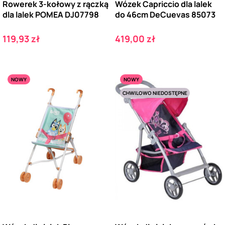
Rowerek 3-kołowy z rączką
Wózek Capriccio dla lalek
dla lalek POMEA DJ07798
do 46cm DeCuevas 85073
Cena
Cena
119,93 zł
419,00 zł
NOWY
NOWY
CHWILOWO NIEDOSTĘPNE