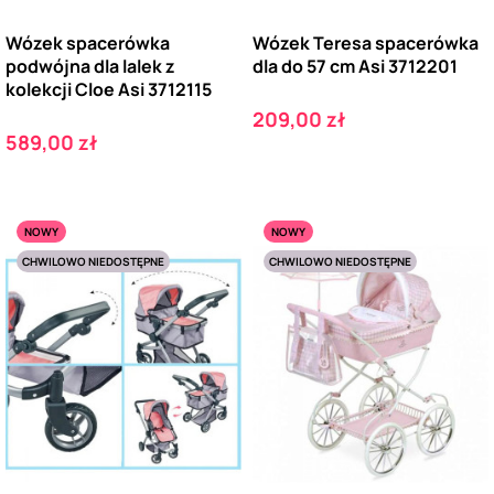
Wózek spacerówka
Wózek Teresa spacerówka
podwójna dla lalek z
dla do 57 cm Asi 3712201
kolekcji Cloe Asi 3712115
Cena
209,00 zł
Cena
589,00 zł
NOWY
NOWY
CHWILOWO NIEDOSTĘPNE
CHWILOWO NIEDOSTĘPNE