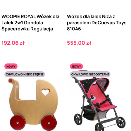
WOOPIE ROYAL Wózek dla
Wózek dla lalek Niza z
Lalek 2w1 Gondola
parasolem DeCuevas Toys
Spacerówka Regulacja
81046
Cena
Cena
192,06 zł
555,00 zł
NOWY
NOWY
CHWILOWO NIEDOSTĘPNE
CHWILOWO NIEDOSTĘPNE