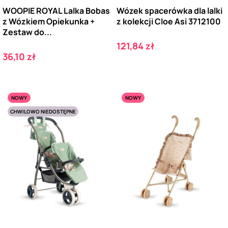
WOOPIE ROYAL Lalka Bobas
Wózek spacerówka dla lalki
z Wózkiem Opiekunka +
z kolekcji Cloe Asi 3712100
Zestaw do...
Cena
121,84 zł
Cena
36,10 zł
NOWY
NOWY
CHWILOWO NIEDOSTĘPNE