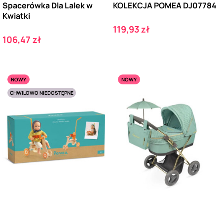
Spacerówka Dla Lalek w
KOLEKCJA POMEA DJ07784
Kwiatki
Cena
119,93 zł
Cena
106,47 zł
NOWY
NOWY
CHWILOWO NIEDOSTĘPNE