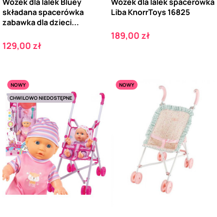
Wózek dla lalek Bluey
Wózek dla lalek spacerówka
składana spacerówka
Liba KnorrToys 16825
zabawka dla dzieci...
Cena
189,00 zł
Cena
129,00 zł
NOWY
NOWY
CHWILOWO NIEDOSTĘPNE