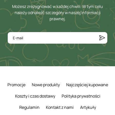
Możesz zrezygnować w każdej chwili. W tym celu
należy odnaleźć szczegóły w naszej informacji
prawnej.
Promocje
Nowe produkty
Najczęściej kupowane
Koszty i czas dostawy
Polityka prywatności
Regulamin
Kontakt z nami
Artykuły