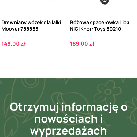
Drewniany wózek dla lalki
Różowa spacerówka Liba
Moover 788885
NICI Knorr Toys 80210
Cena
Cena
149,00 zł
189,00 zł
Otrzymuj informację o
nowościach i
wyprzedażach