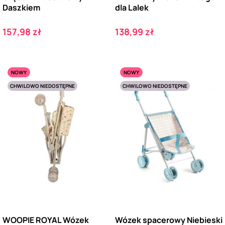
Daszkiem
dla Lalek
Cena
Cena
157,98 zł
138,99 zł
NOWY
NOWY
CHWILOWO NIEDOSTĘPNE
CHWILOWO NIEDOSTĘPNE
WOOPIE ROYAL Wózek
Wózek spacerowy Niebieski