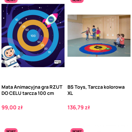
NOWY
NOWY
Mata Animacyjna gra RZUT
BS Toys, Tarcza kolorowa
DO CELU tarcza 100 cm
XL
Cena
Cena
99,00 zł
136,79 zł
NOWY
NOWY