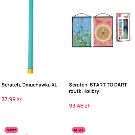
Scratch, Dmuchawka XL
Scratch, START TO DART -
rzutki Kolibry
Cena
37,99 zł
Cena
93,46 zł
NOWY
NOWY