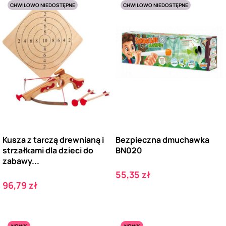
CHWILOWO NIEDOSTĘPNE
CHWILOWO NIEDOSTĘPNE
Kusza z tarczą drewnianą i
Bezpieczna dmuchawka
strzałkami dla dzieci do
BN020
zabawy...
Cena
55,35 zł
Cena
96,79 zł