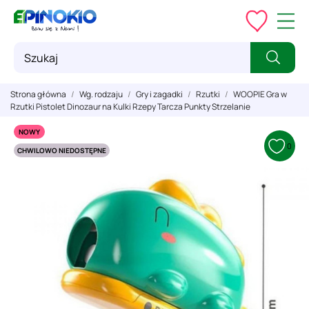
Strona główna
Wg. rodzaju
Gry i zagadki
Rzutki
WOOPIE Gra w
Rzutki Pistolet Dinozaur na Kulki Rzepy Tarcza Punkty Strzelanie
NOWY
0
CHWILOWO NIEDOSTĘPNE