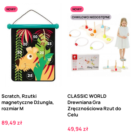
NOWY
NOWY
CHWILOWO NIEDOSTĘPNE
Scratch, Rzutki
CLASSIC WORLD
magnetyczne Dżungla,
Drewniana Gra
rozmiar M
Zręcznościowa Rzut do
Celu
Cena
89,49 zł
Cena
49,94 zł