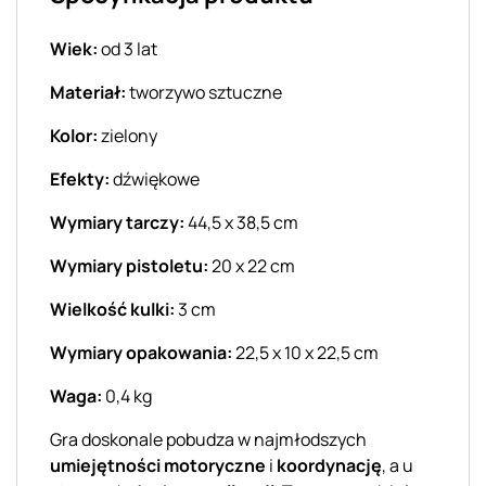
Wiek:
od 3 lat
Materiał:
tworzywo sztuczne
Kolor:
zielony
Efekty:
dźwiękowe
Wymiary tarczy:
44,5 x 38,5 cm
Wymiary pistoletu:
20 x 22 cm
Wielkość kulki:
3 cm
Wymiary opakowania:
22,5 x 10 x 22,5 cm
Waga:
0,4 kg
Gra doskonale pobudza w najmłodszych
umiejętności motoryczne
i
koordynację
, a u