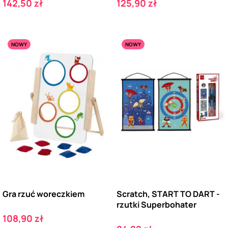
Cena
Cena
142,50 zł
125,90 zł
NOWY
NOWY
Gra rzuć woreczkiem
Scratch, START TO DART -
rzutki Superbohater
Cena
108,90 zł