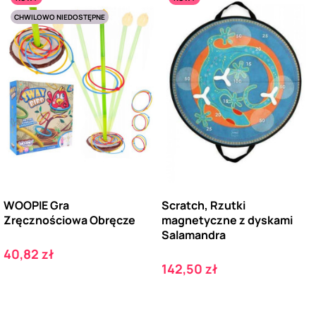
CHWILOWO NIEDOSTĘPNE
WOOPIE Gra
Scratch, Rzutki
Zręcznościowa Obręcze
magnetyczne z dyskami
Salamandra
Cena
40,82 zł
Cena
142,50 zł