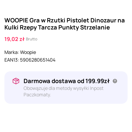
WOOPIE Gra w Rzutki Pistolet Dinozaur na
Kulki Rzepy Tarcza Punkty Strzelanie
19,02 zł
Brutto
Marka:
Woopie
EAN13:
5906280651404
Darmowa dostawa od 199.99zł
Obowązuje dla metody wysyłki Inpost
Paczkomaty.