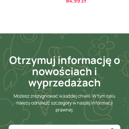
Cena
84,99 zł
Otrzymuj informację o
nowościach i
wyprzedażach
Możesz zrezygnować w każdej chwili. W tym celu
należy odnaleźć szczegóły w naszej informacji
prawnej.