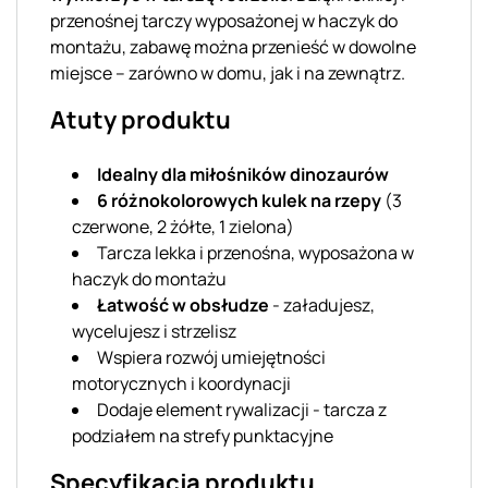
przenośnej tarczy wyposażonej w haczyk do
montażu, zabawę można przenieść w dowolne
miejsce – zarówno w domu, jak i na zewnątrz.
Atuty produktu
Idealny dla miłośników dinozaurów
6 różnokolorowych kulek na rzepy
(3
czerwone, 2 żółte, 1 zielona)
Tarcza lekka i przenośna, wyposażona w
haczyk do montażu
Łatwość w obsłudze
- załadujesz,
wycelujesz i strzelisz
Wspiera rozwój umiejętności
motorycznych i koordynacji
Dodaje element rywalizacji - tarcza z
podziałem na strefy punktacyjne
Specyfikacja produktu