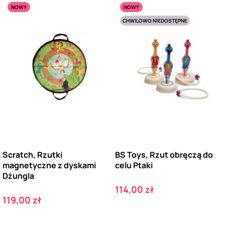
NOWY
NOWY
CHWILOWO NIEDOSTĘPNE
Scratch, Rzutki
BS Toys, Rzut obręczą do
magnetyczne z dyskami
celu Ptaki
Dżungla
Cena
114,00 zł
Cena
119,00 zł