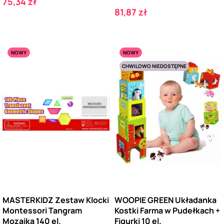
Cena
75,34 zł
Cena
81,87 zł
NOWY
NOWY
CHWILOWO NIEDOSTĘPNE
MASTERKIDZ Zestaw Klocki
WOOPIE GREEN Układanka
Montessori Tangram
Kostki Farma w Pudełkach +
Mozaika 140 el.
Figurki 10 el.