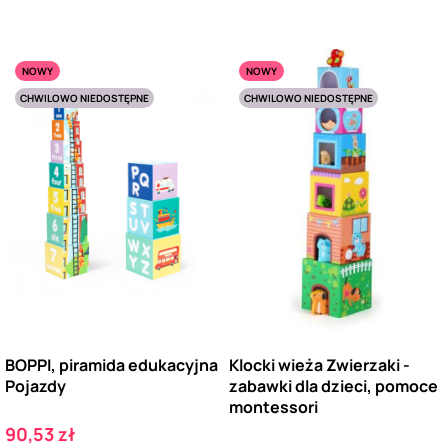
NOWY
NOWY
CHWILOWO NIEDOSTĘPNE
CHWILOWO NIEDOSTĘPNE
BOPPI, piramida edukacyjna
Klocki wieża Zwierzaki -
Pojazdy
zabawki dla dzieci, pomoce
montessori
Cena
90,53 zł