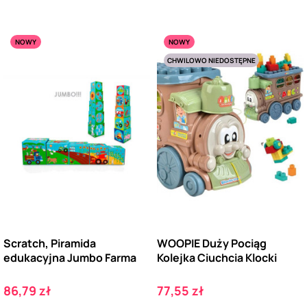
NOWY
NOWY
CHWILOWO NIEDOSTĘPNE
Scratch, Piramida
WOOPIE Duży Pociąg
edukacyjna Jumbo Farma
Kolejka Ciuchcia Klocki
Cena
Cena
86,79 zł
77,55 zł