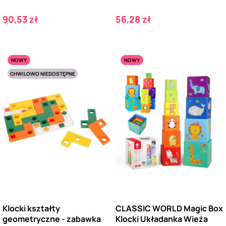
Cena
Cena
90,53 zł
56,28 zł
NOWY
NOWY
CHWILOWO NIEDOSTĘPNE
Klocki kształty
CLASSIC WORLD Magic Box
geometryczne - zabawka
Klocki Układanka Wieża