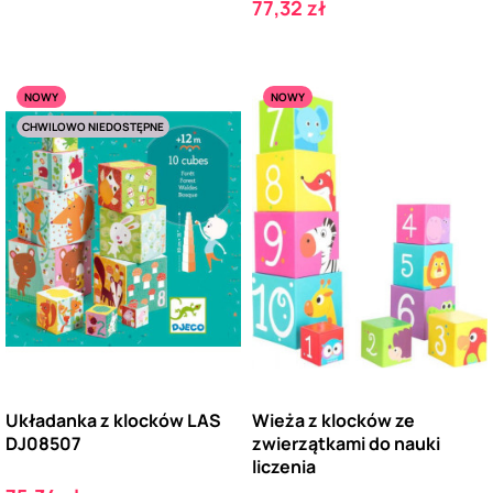
Cena
77,32 zł
NOWY
NOWY
CHWILOWO NIEDOSTĘPNE
Układanka z klocków LAS
Wieża z klocków ze
DJ08507
zwierzątkami do nauki
liczenia