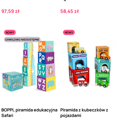
Cena
Cena
97,59 zł
58,45 zł
NOWY
NOWY
CHWILOWO NIEDOSTĘPNE
BOPPI, piramida edukacyjna
Piramida z kubeczków z
Safari
pojazdami