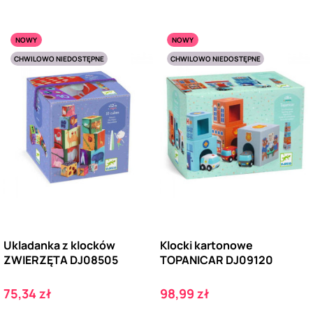
NOWY
NOWY
CHWILOWO NIEDOSTĘPNE
CHWILOWO NIEDOSTĘPNE
Ukladanka z klocków
Klocki kartonowe
ZWIERZĘTA DJ08505
TOPANICAR DJ09120
Cena
Cena
75,34 zł
98,99 zł