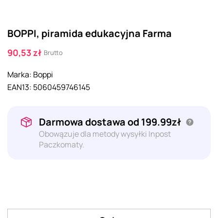
BOPPI, piramida edukacyjna Farma
90,53 zł
Brutto
Marka:
Boppi
EAN13:
5060459746145
Darmowa dostawa od 199.99zł
Obowązuje dla metody wysyłki Inpost
Paczkomaty.