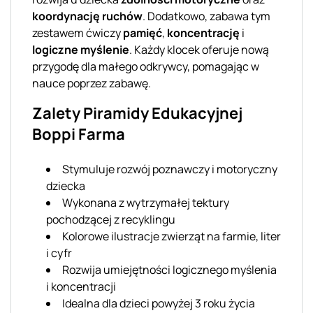
koordynację ruchów
. Dodatkowo, zabawa tym
zestawem ćwiczy
pamięć
,
koncentrację
i
logiczne myślenie
. Każdy klocek oferuje nową
przygodę dla małego odkrywcy, pomagając w
nauce poprzez zabawę.
Zalety Piramidy Edukacyjnej
Boppi Farma
Stymuluje rozwój poznawczy i motoryczny
dziecka
Wykonana z wytrzymałej tektury
pochodzącej z recyklingu
Kolorowe ilustracje zwierząt na farmie, liter
i cyfr
Rozwija umiejętności logicznego myślenia
i koncentracji
Idealna dla dzieci powyżej 3 roku życia