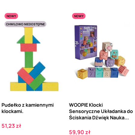
NOWY
NOWY
CHWILOWO NIEDOSTĘPNE
Pudełko z kamiennymi
WOOPIE Klocki
klockami.
Sensoryczne Układanka do
Ściskania Dźwięk Nauka...
Cena
51,23 zł
Cena
59,90 zł