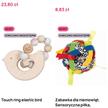
Cena
23,80 zł
Cena
8,83 zł
NOWY
NOWY
CHWILOWO NIEDOSTĘPNE
CHWILOWO NIEDOSTĘPNE
Touch ring elastic bird
Zabawka dla niemowląt.
Sensoryczna piłka,