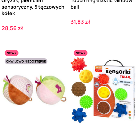
Gryzak, pierścień
Touch ring elastic rainbow
sensoryczny, 5 tęczowych
ball
kółek
Cena
31,83 zł
Cena
28,56 zł
NOWY
NOWY
CHWILOWO NIEDOSTĘPNE