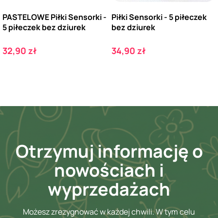
PASTELOWE Piłki Sensorki -
Piłki Sensorki - 5 piłeczek
5 piłeczek bez dziurek
bez dziurek
Cena
Cena
32,90 zł
34,90 zł
Otrzymuj informację o
nowościach i
wyprzedażach
Możesz zrezygnować w każdej chwili. W tym celu