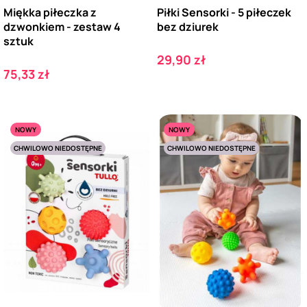
Miękka piłeczka z
Piłki Sensorki - 5 piłeczek
dzwonkiem - zestaw 4
bez dziurek
sztuk
Cena
29,90 zł
Cena
75,33 zł
NOWY
NOWY
CHWILOWO NIEDOSTĘPNE
CHWILOWO NIEDOSTĘPNE