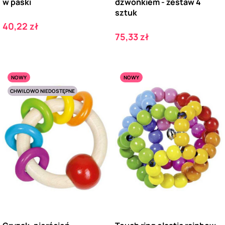
w paski
dzwonkiem - zestaw 4
sztuk
Cena
40,22 zł
Cena
75,33 zł
NOWY
NOWY
CHWILOWO NIEDOSTĘPNE