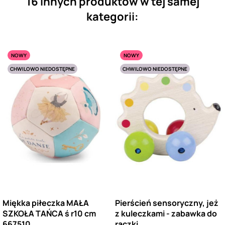
16 innych produktów w tej samej
kategorii:
NOWY
NOWY
CHWILOWO NIEDOSTĘPNE
CHWILOWO NIEDOSTĘPNE
Miękka piłeczka MAŁA
Pierścień sensoryczny, jeż
SZKOŁA TAŃCA ś r10 cm
z kuleczkami - zabawka do
667510
rączki