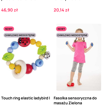
Cena
Cena
46,90 zł
20,14 zł
NOWY
NOWY
CHWILOWO NIEDOSTĘPNE
CHWILOWO NIEDOSTĘPNE
Touch ring elastic ladybird I
Fasolka sensoryczna do
masażu Zielona