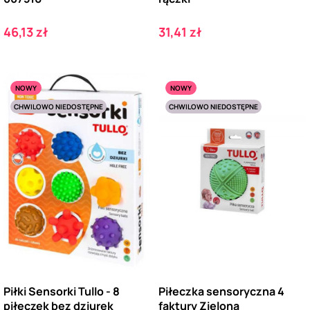
Cena
Cena
46,13 zł
31,41 zł
NOWY
NOWY
CHWILOWO NIEDOSTĘPNE
CHWILOWO NIEDOSTĘPNE
Piłki Sensorki Tullo - 8
Piłeczka sensoryczna 4
piłeczek bez dziurek
faktury Zielona