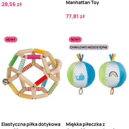
Manhattan Toy
Cena
28,56 zł
Cena
77,81 zł
NOWY
NOWY
CHWILOWO NIEDOSTĘPNE
Elastyczna piłka dotykowa
Miękka piłeczka z