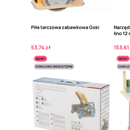
Piła tarczowa zabawkowa Goki
Narzędz
lino 12
Cena
Cena
53,74 zł
153,61
NOWY
NOWY
CHWILOWO NIEDOSTĘPNE
CHWILO