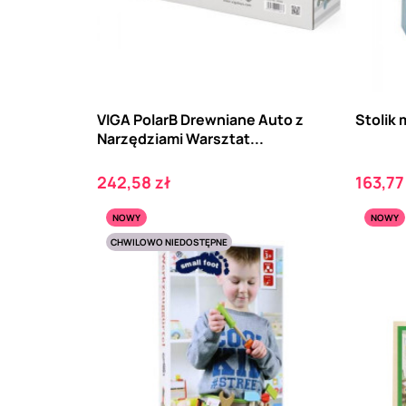
VIGA PolarB Drewniane Auto z
Stolik 
Narzędziami Warsztat...
Cena
Cena
242,58 zł
163,77
NOWY
NOWY
CHWILOWO NIEDOSTĘPNE