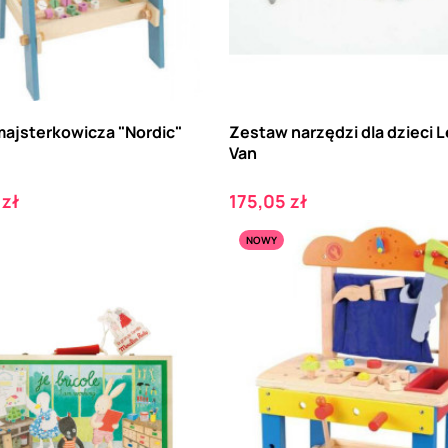
majsterkowicza "Nordic"
Zestaw narzędzi dla dzieci L
Van
Cena
 zł
175,05 zł
NOWY