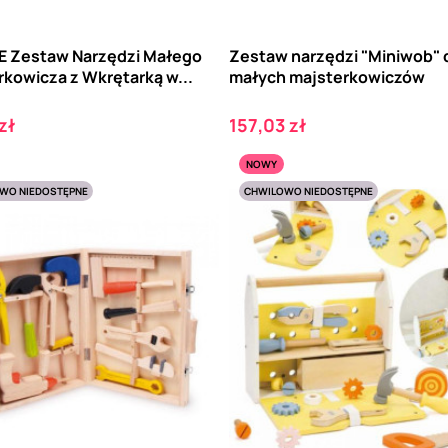
 Zestaw Narzędzi Małego
Zestaw narzędzi "Miniwob" 
rkowicza z Wkrętarką w...
małych majsterkowiczów
Cena
zł
157,03 zł
NOWY
WO NIEDOSTĘPNE
CHWILOWO NIEDOSTĘPNE