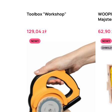
Toolbox "Workshop"
WOOPIE
Majste
Cena
Cena
129,04 zł
62,90 
NOWY
NOWY
CHWILO