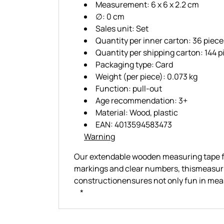
Measurement: 6 x 6 x 2.2 cm
∅: 0 cm
Sales unit: Set
Quantity per inner carton: 36 piece
Quantity per shipping carton: 144 p
Packaging type: Card
Weight (per piece): 0.073 kg
Function: pull-out
Age recommendation: 3+
Material: Wood, plastic
EAN: 4013594583473
Warning
Our extendable wooden measuring tape for
markings and clear numbers, thismeasur
constructionensures not only fun in meas
*