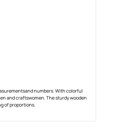
 measurementsand numbers. With colorful
smen and craftswomen. The sturdy wooden
g of proportions.