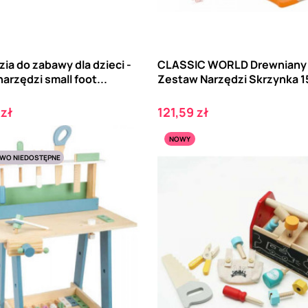
ia do zabawy dla dzieci -
CLASSIC WORLD Drewniany
 narzędzi small foot...
Zestaw Narzędzi Skrzynka 15
Cena
 zł
121,59 zł
NOWY
WO NIEDOSTĘPNE