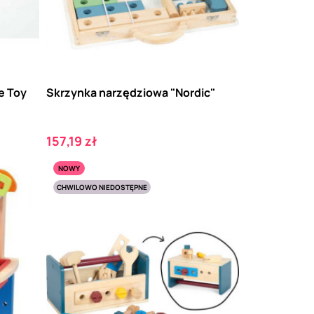
e Toy
Skrzynka narzędziowa "Nordic"
Cena
157,19 zł
NOWY
CHWILOWO NIEDOSTĘPNE