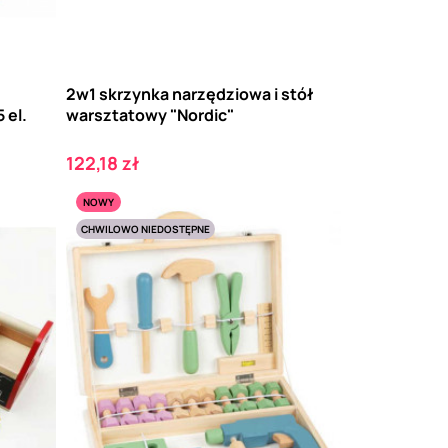
2w1 skrzynka narzędziowa i stół
 el.
warsztatowy "Nordic"
Cena
122,18 zł
NOWY
CHWILOWO NIEDOSTĘPNE