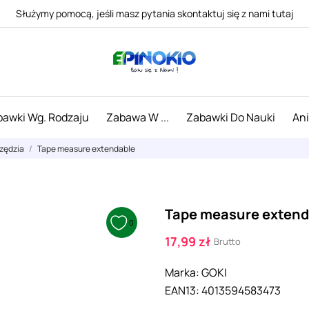
Służymy pomocą, jeśli masz pytania skontaktuj się z nami tutaj
awki Wg. Rodzaju
Zabawa W ...
Zabawki Do Nauki
An
zędzia
Tape measure extendable
Tape measure extend
0
17,99 zł
Brutto
Marka:
GOKI
EAN13:
4013594583473