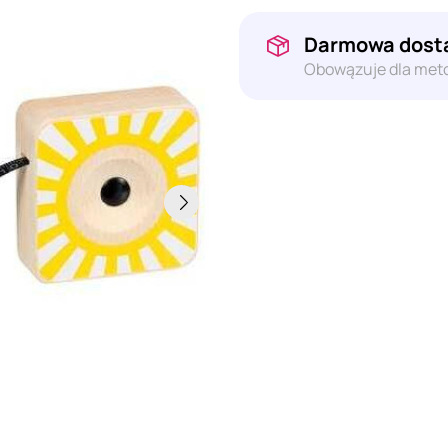
Darmowa dosta
Obowązuje dla meto