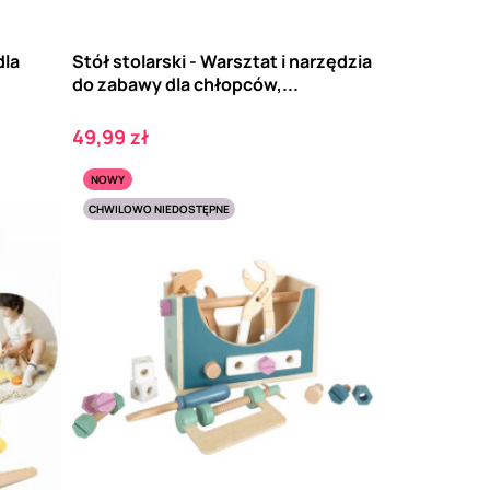
dla
Stół stolarski - Warsztat i narzędzia
do zabawy dla chłopców,...
Cena
49,99 zł
NOWY
CHWILOWO NIEDOSTĘPNE