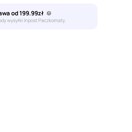
wa od 199.99zł
dy wysyłki Inpost Paczkomaty.