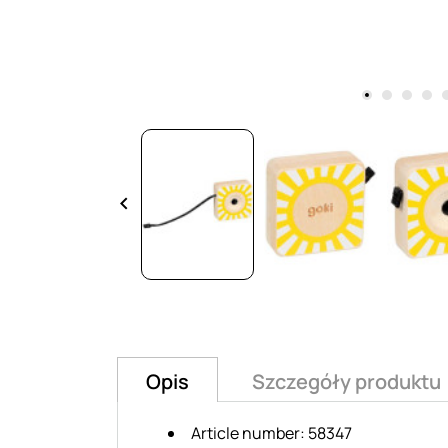
keyboard_arrow_left
Opis
Szczegóły produktu
Article number: 58347