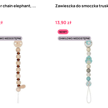
 chain elephant, ...
Zawieszka do smoczka trus
Cena
zł
13,90 zł
NOWY
WO NIEDOSTĘPNE
CHWILOWO NIEDOSTĘPNE