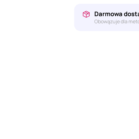
Darmowa dosta
Obowązuje dla meto