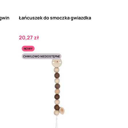
gwin
Łańcuszek do smoczka gwiazdka
Cena
20,27 zł
NOWY
CHWILOWO NIEDOSTĘPNE