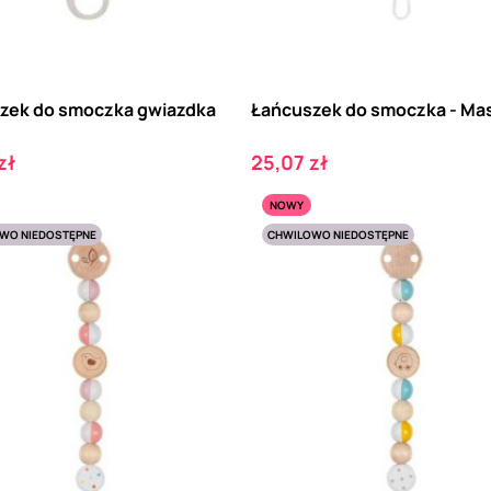
zek do smoczka gwiazdka
Łańcuszek do smoczka - Ma
Cena
zł
25,07 zł
NOWY
WO NIEDOSTĘPNE
CHWILOWO NIEDOSTĘPNE