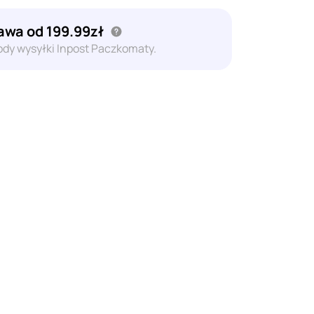
wa od 199.99zł
dy wysyłki Inpost Paczkomaty.