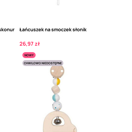
skonur
Łańcuszek na smoczek słonik
Cena
26,97 zł
NOWY
CHWILOWO NIEDOSTĘPNE