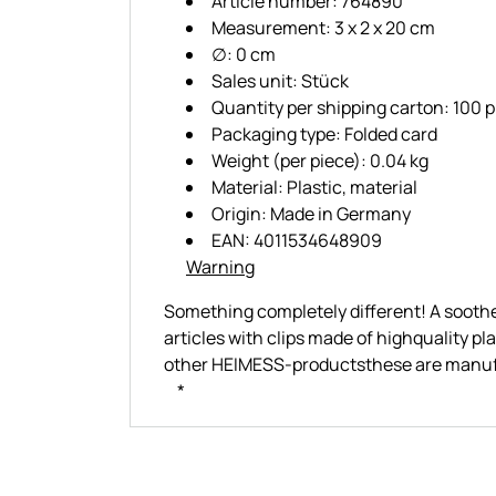
Article number: 764890
Measurement: 3 x 2 x 20 cm
∅: 0 cm
Sales unit: Stück
Quantity per shipping carton: 100 
Packaging type: Folded card
Weight (per piece): 0.04 kg
Material: Plastic, material
Origin: Made in Germany
EAN: 4011534648909
Warning
Something completely different! A soother
articles with clips made of highquality p
other HEIMESS-productsthese are manu
*