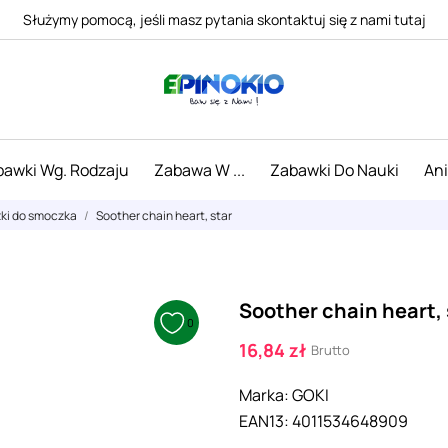
Służymy pomocą, jeśli masz pytania skontaktuj się z nami tutaj
awki Wg. Rodzaju
Zabawa W ...
Zabawki Do Nauki
An
ki do smoczka
Soother chain heart, star
Soother chain heart, 
0
16,84 zł
Brutto
Marka:
GOKI
EAN13:
4011534648909