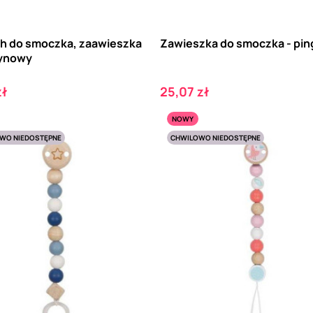
h do smoczka, zaawieszka
Zawieszka do smoczka - pin
ynowy
Cena
zł
25,07 zł
NOWY
WO NIEDOSTĘPNE
CHWILOWO NIEDOSTĘPNE