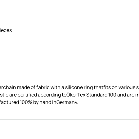
pieces
chain made of fabric with a silicone ring thatfits on various
lastic are certified according toÖko-Tex Standard 100 and are
factured 100% by hand inGermany.