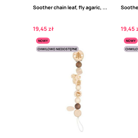
Soother chain leaf, fly agaric, ...
Soother
Cena
Cena
19,45 zł
19,45 
NOWY
NOWY
CHWILOWO NIEDOSTĘPNE
CHWILO