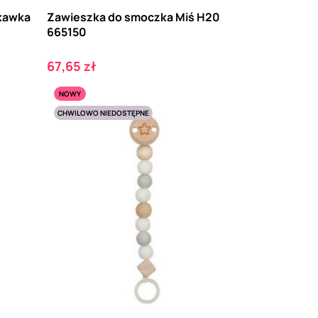
kawka
Zawieszka do smoczka Miś H20
665150
Cena
67,65 zł
NOWY
CHWILOWO NIEDOSTĘPNE