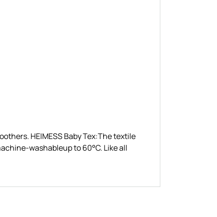
 soothers. HEIMESS Baby Tex:The textile
 machine-washableup to 60°C. Like all