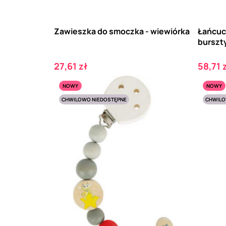
Zawieszka do smoczka - wiewiórka
Łańcuc
burszt
Cena
Cena
27,61 zł
58,71 
NOWY
NOWY
CHWILOWO NIEDOSTĘPNE
CHWILO