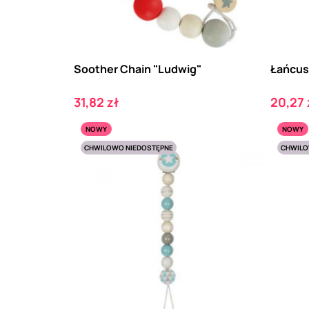
Soother Chain "Ludwig"
Łańcus
Cena
Cena
31,82 zł
20,27 
NOWY
NOWY
CHWILOWO NIEDOSTĘPNE
CHWILO