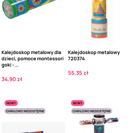
Kalejdoskop metalowy dla
Kalejdoskop metalowy
dzieci, pomoce montessori
720374
goki -...
Cena
55,35 zł
Cena
34,90 zł
NOWY
NOWY
CHWILOWO NIEDOSTĘPNE
CHWILOWO NIEDOSTĘPNE