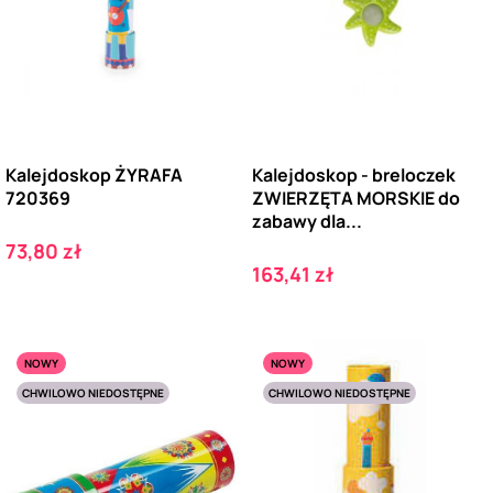
Kalejdoskop ŻYRAFA
Kalejdoskop - breloczek
720369
ZWIERZĘTA MORSKIE do
zabawy dla...
Cena
73,80 zł
Cena
163,41 zł
NOWY
NOWY
CHWILOWO NIEDOSTĘPNE
CHWILOWO NIEDOSTĘPNE