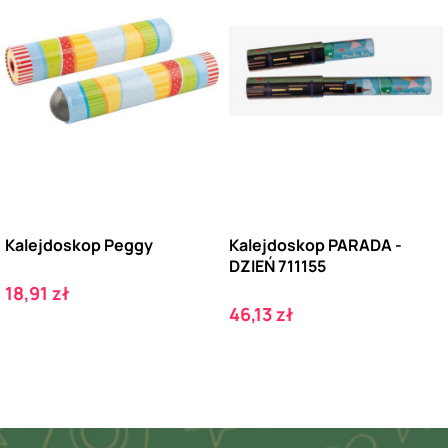
Kalejdoskop Peggy
Kalejdoskop PARADA -
DZIEŃ 711155
Cena
18,91 zł
Cena
46,13 zł