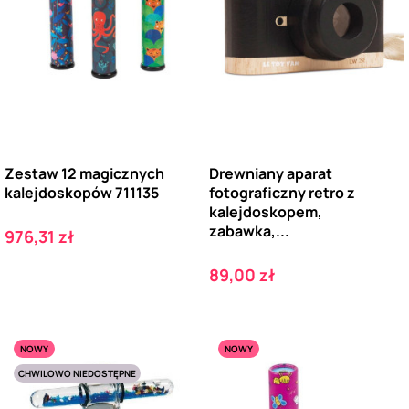
Zestaw 12 magicznych
Drewniany aparat
kalejdoskopów 711135
fotograficzny retro z
kalejdoskopem,
zabawka,...
Cena
976,31 zł
Cena
89,00 zł
NOWY
NOWY
CHWILOWO NIEDOSTĘPNE