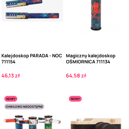
Kalejdoskop PARADA - NOC
Magiczny kalejdoskop
711154
OŚMIORNICA 711134
Cena
Cena
46,13 zł
64,58 zł
NOWY
NOWY
CHWILOWO NIEDOSTĘPNE