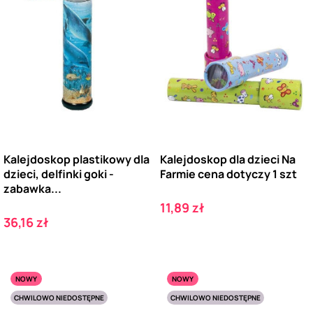
Kalejdoskop plastikowy dla
Kalejdoskop dla dzieci Na
dzieci, delfinki goki -
Farmie cena dotyczy 1 szt
zabawka...
Cena
11,89 zł
Cena
36,16 zł
NOWY
NOWY
CHWILOWO NIEDOSTĘPNE
CHWILOWO NIEDOSTĘPNE