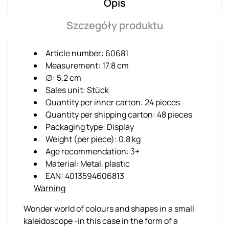
Opis
Szczegóły produktu
Article number: 60681
Measurement: 17.8 cm
∅: 5.2 cm
Sales unit: Stück
Quantity per inner carton: 24 pieces
Quantity per shipping carton: 48 pieces
Packaging type: Display
Weight (per piece): 0.8 kg
Age recommendation: 3+
Material: Metal, plastic
EAN: 4013594606813
Warning
Wonder world of colours and shapes in a small
kaleidoscope -in this case in the form of a