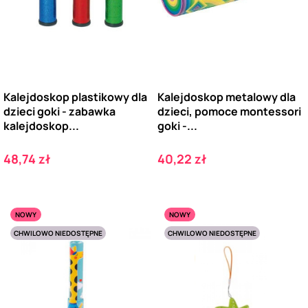
Kalejdoskop plastikowy dla
Kalejdoskop metalowy dla
dzieci goki - zabawka
dzieci, pomoce montessori
kalejdoskop...
goki -...
Cena
Cena
48,74 zł
40,22 zł
NOWY
NOWY
CHWILOWO NIEDOSTĘPNE
CHWILOWO NIEDOSTĘPNE